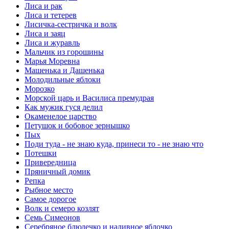
Лиса и рак
Лиса и тетерев
Лисичка-сестричка и волк
Лиса и заяц
Лиса и журавль
Мальчик из горошины
Марья Моревна
Машенька и Дашенька
Молодильные яблоки
Морозко
Морской царь и Василиса премудрая
Как мужик гуся делил
Окаменелое царство
Петушок и бобовое зернышко
Пых
Поди туда - не знаю куда, принеси то - не знаю что
Потешки
Привередница
Пряничный домик
Репка
Рыбное место
Самое дорогое
Волк и семеро козлят
Семь Симеонов
Серебряное блюдечко и наливное яблочко