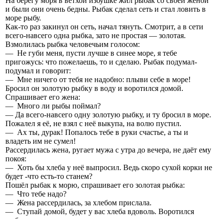
На берегу моря в ветхой избушке жил рыбак со своей женой
и были они очень бедны. Рыбак сделал сеть и стал ловить в
море рыбу.
Как-то раз закинул он сеть, начал тянуть. Смотрит, а в сети
всего-навсего одна рыбка, зато не простая — золотая.
Взмолилась рыбка чело­вечьим голосом:
— Не губи меня, пусти лучше в синее море, я тебе
пригожусь: что по­желаешь, то и сделаю. Рыбак подумал-
подумал и говорит:
— Мне ничего от тебя не надобно: плыви себе в море!
Бросил он золотую рыбку в воду и воротился домой.
Спрашивает его жена:
— Много ли рыбы поймал?
— Да всего-навсего одну золотую рыбку, и ту бросил в море.
Пожалел я её, не взял с неё выкупа, на волю пустил.
— Ах ты, дурак! Попалось тебе в руки счастье, а ты и
владеть им не сумел!
Рассердилась жена, ругает мужа с утра до вечера, не даёт ему
покоя:
— Хоть бы хлеба у неё выпросил. Ведь скоро сухой корки не
будет -что есть-то станем?
Пошёл рыбак к морю, спрашивает его золотая рыбка:
— Что тебе надо?
— Жена рассердилась, за хлебом прислала.
— Ступай домой, будет у вас хлеба вдоволь. Воротился