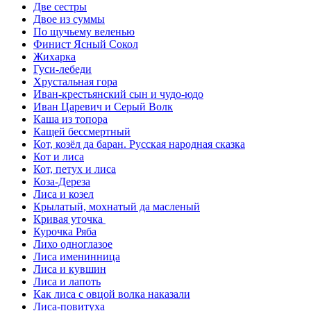
Две сестры
Двое из суммы
По щучьему веленью
Финист Ясный Сокол
Жихарка
Гуси-лебеди
Хрустальная гора
Иван-крестьянский сын и чудо-юдо
Иван Царевич и Серый Волк
Каша из топора
Кащей бессмертный
Кот, козёл да баран. Русская народная сказка
Кот и лиса
Кот, петух и лиса
Коза-Дереза
Лиса и козел
Крылатый, мохнатый да масленый
Кривая уточка
Курочка Ряба
Лихо одноглазое
Лиса именинница
Лиса и кувшин
Лиса и лапоть
Как лиса с овцой волка наказали
Лиса-повитуха