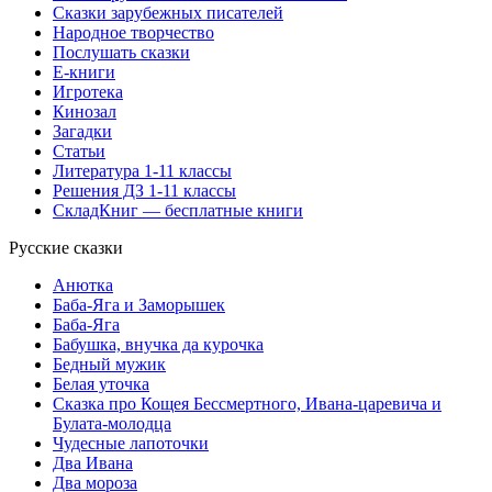
Сказки зарубежных писателей
Народное творчество
Послушать сказки
Е-книги
Игротека
Кинозал
Загадки
Статьи
Литература 1-11 классы
Решения ДЗ 1-11 классы
СкладКниг — бесплатные книги
Русские сказки
Анютка
Баба-Яга и Заморышек
Баба-Яга
Бабушка, внучка да курочка
Бедный мужик
Белая уточка
Сказка про Кощея Бессмертного, Ивана-царевича и
Булата-молодца
Чудесные лапоточки
Два Ивана
Два мороза