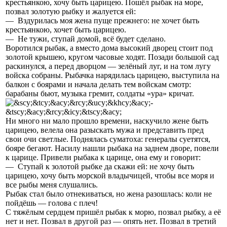
крестьянкою, хочу быть царицею. Пошёл рыбак на море,
позвал золотую рыбку и жалуется ей:
— Вздурилась моя жена пуще прежнего: не хочет быть
крестьянкою, хочет быть царицею.
— Не тужи, ступай домой, всё будет сделано.
Воротился рыбак, а вместо дома высокий дворец стоит под
золотой крышею, кругом часовые ходят. Позади большой сад
раскинулся, а перед дворцом — зелёный луг, и на том лугу
войска собраны. Рыбачка наряди­лась царицею, выступила на
балкон с боярами и начала делать тем вой­скам смотр:
барабаны бьют, музыка гремит, солдаты «ура» кричат.
Ни много ни мало прошло времени, наскучило жене быть
царицею, велела она разыскать мужа и представить пред
свои очи светлые. Подня­лась суматоха: генералы суетятся,
бояре бегают. Насилу нашли рыбака на заднем дворе, повели
к царице. Привели рыбака к царице, она ему и говорит:
— Ступай к золотой рыбке да скажи ей: не хочу быть
царицею, хочу быть морской владычицей, чтобы все моря и
все рыбы меня слушались.
Рыбак стал было отнекиваться, но жена разошлась: коли не
пой­дёшь — голова с плеч!
С тяжёлым сердцем пришёл рыбак к морю, позвал рыбку, а её
нет и нет. Позвал в другой раз — опять нет. Позвал в третий