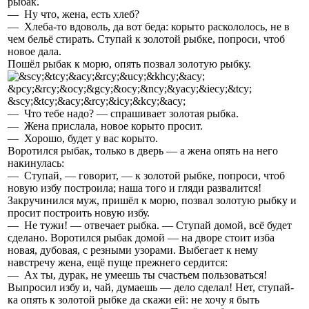
рыбак.
— Ну что, жена, есть хлеб?
— Хлеба-то вдоволь, да вот беда: корыто раскололось, не в
чем бельё стирать. Ступай к золотой рыбке, попроси, чтоб
новое дала.
Пошёл рыбак к морю, опять позвал золотую рыбку.
— Что тебе надо? — спрашивает золотая рыбка.
— Жена прислала, новое корыто просит.
— Хорошо, будет у вас корыто.
Воротился рыбак, только в дверь — а жена опять на него
накинулась:
— Ступай, — говорит, — к золотой рыбке, попроси, чтоб
новую избу по­строила; наша того и гляди развалится!
Закручинился муж, пришёл к мо­рю, позвал золотую рыбку и
просит построить новую избу.
— Не тужи! — отвечает рыбка. — Ступай домой, всё будет
сделано. Воротился рыбак домой — на дворе стоит изба
новая, дубовая, с рез­ными узорами. Выбегает к нему
навстречу жена, ещё пуще прежнего сер­дится:
— Ах ты, дурак, не умеешь ты счастьем пользоваться!
Выпросил избу и, чай, думаешь — дело сделал! Нет, ступай-
ка опять к золотой рыбке да скажи ей: не хочу я быть