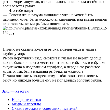
раз — море зашуме­ло, взволновалось; и выплыла из тёмных
волн золотая рыбка:
— Что тебе надо?
— Совсем жена разума лишилась: уже не хочет быть
царицею, хочет быть морскою владычицей, над всеми водами
властвовать, всеми рыбами повелевать.
Ничего не сказала золотая рыбка, повернулась и ушла в
глубину моря.
Рыбак воротился назад, смотрит и глазам не верит: дворца
как не бы­вало, на его месте стоит ветхая избушка, в избушке
сидит жена в изодран­ном сарафане, а перед нею разбитое
корыто. Так была наказана рыбачка за жадность.
Начали они жить по-прежнему, рыбак опять стал ловить
рыбу, но ни­когда больше ему не попадалась золотая рыбка.
Заяц — хвастун
Народные сказки
Мифы и легенды
Сказки русских и советских писателей