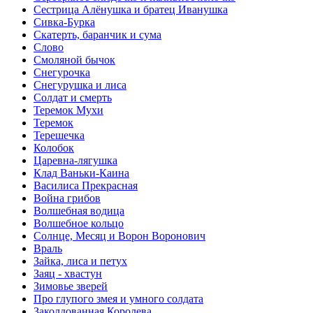
Сестрица Алёнушка и братец Иванушка
Сивка-Бурка
Скатерть, баранчик и сума
Слово
Смоляной бычок
Снегурочка
Снегурушка и лиса
Солдат и смерть
Теремок Мухи
Теремок
Терешечка
Колобок
Царевна-лягушка
Клад Ваньки-Каина
Василиса Прекрасная
Война грибов
Волшебная водица
Волшебное кольцо
Солнце, Месяц и Ворон Воронович
Враль
Зайка, лиса и петух
Заяц - хвастун
Зимовье зверей
Про глупого змея и умного солдата
Заколдованная Королева