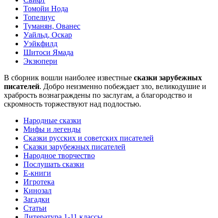
Томойи Нода
Топелиус
Туманян, Ованес
Уайльд, Оскар
Уэйкфилд
Шитоси Ямада
Экзюпери
В сборник вошли наиболее известные
сказки зарубежных
писателей
. Добро неизменно побеждает зло, великодушие и
храбрость вознаграждены по заслугам, а благородство и
скромность торжествуют над подлостью.
Народные сказки
Мифы и легенды
Сказки русских и советских писателей
Сказки зарубежных писателей
Народное творчество
Послушать сказки
Е-книги
Игротека
Кинозал
Загадки
Статьи
Литература 1-11 классы