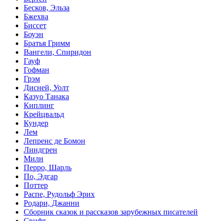
Бесков, Эльза
Бжехва
Биссет
Боуэн
Братья Гримм
Вангели, Спиридон
Гауф
Гофман
Грэм
Дисней, Уолт
Казуо Танака
Киплинг
Крейцвальд
Кундер
Лем
Лепренс де Бомон
Линдгрен
Милн
Перро, Шарль
По, Эдгар
Поттер
Распе, Рудольф Эрих
Родари, Джанни
Сборник сказок и рассказов зарубежных писателей
Свифт