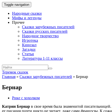
Toggle navigation
Народные сказки
Мифы и легенды
Прочее
Сказки зарубежных писателей
Сказки русских писателей
Народное творчество
Игротека
Кинозал
Загадки
Статьи
Литература 1-11 классы
Теремок сказок
Главная
»
Сказки зарубежных писателей
»
Бернар
Бернар
Рике с хохолком
Катрин Бернар
в свое время была знаменитой писательницей.
ее писания почти никто не читает, даже сами французы. К сож