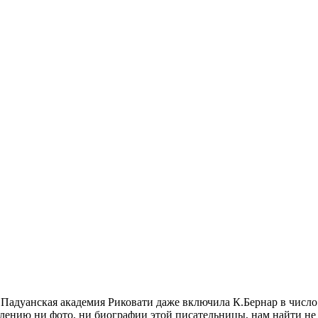
 Падуанская академия Риковати даже включила К.Бернар в чис
алению ни фото, ни биографии этой писательницы, нам найти не