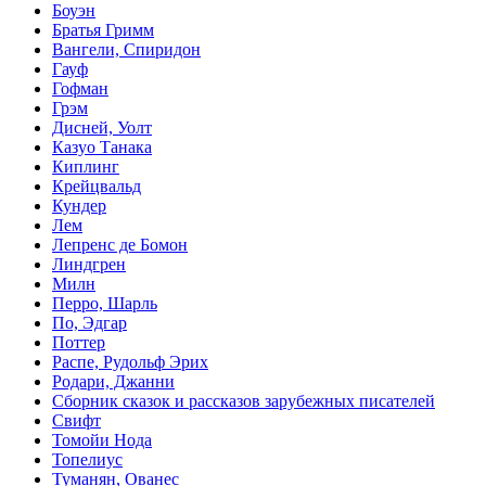
Боуэн
Братья Гримм
Вангели, Спиридон
Гауф
Гофман
Грэм
Дисней, Уолт
Казуо Танака
Киплинг
Крейцвальд
Кундер
Лем
Лепренс де Бомон
Линдгрен
Милн
Перро, Шарль
По, Эдгар
Поттер
Распе, Рудольф Эрих
Родари, Джанни
Сборник сказок и рассказов зарубежных писателей
Свифт
Томойи Нода
Топелиус
Туманян, Ованес