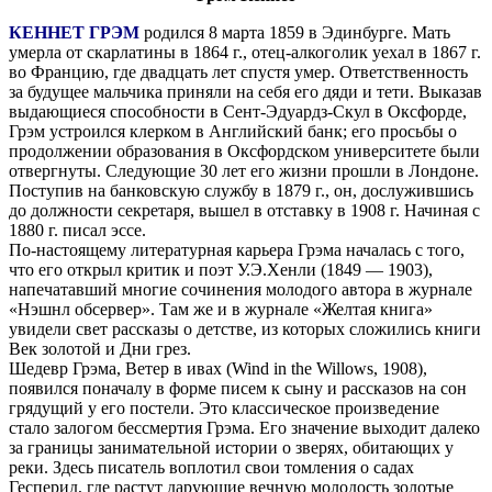
КЕННЕТ ГРЭМ
родился 8 марта 1859 в Эдинбурге. Мать
умерла от скарлатины в 1864 г., отец-алкоголик уехал в 1867 г.
во Францию, где двадцать лет спустя умер. Ответственность
за будущее мальчика приняли на себя его дяди и тети. Выказав
выдающиеся способности в Сент-Эдуардз-Скул в Оксфорде,
Грэм устроился клерком в Английский банк; его просьбы о
продолжении образования в Оксфордском университете были
отвергнуты. Следующие 30 лет его жизни прошли в Лондоне.
Поступив на банковскую службу в 1879 г., он, дослужившись
до должности секретаря, вышел в отставку в 1908 г. Начиная с
1880 г. писал эссе.
По-настоящему литературная карьера Грэма началась с того,
что его открыл критик и поэт У.Э.Хенли (1849 — 1903),
напечатавший многие сочинения молодого автора в журнале
«Нэшнл обсервер». Там же и в журнале «Желтая книга»
увидели свет рассказы о детстве, из которых сложились книги
Век золотой и Дни грез.
Шедевр Грэма, Ветер в ивах (Wind in the Willows, 1908),
появился поначалу в форме писем к сыну и рассказов на сон
грядущий у его постели. Это классическое произведение
стало залогом бессмертия Грэма. Его значение выходит далеко
за границы занимательной истории о зверях, обитающих у
реки. Здесь писатель воплотил свои томления о садах
Гесперид, где растут дарующие вечную молодость золотые