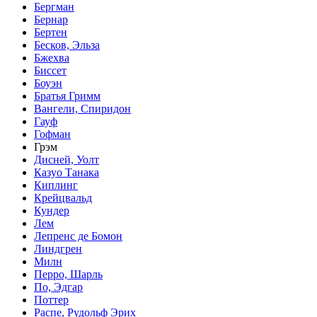
Бергман
Бернар
Бертен
Бесков, Эльза
Бжехва
Биссет
Боуэн
Братья Гримм
Вангели, Спиридон
Гауф
Гофман
Грэм
Дисней, Уолт
Казуо Танака
Киплинг
Крейцвальд
Кундер
Лем
Лепренс де Бомон
Линдгрен
Милн
Перро, Шарль
По, Эдгар
Поттер
Распе, Рудольф Эрих