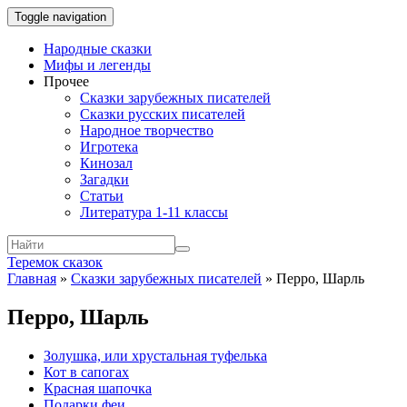
Toggle navigation
Народные сказки
Мифы и легенды
Прочее
Сказки зарубежных писателей
Сказки русских писателей
Народное творчество
Игротека
Кинозал
Загадки
Статьи
Литература 1-11 классы
Теремок сказок
Главная
»
Сказки зарубежных писателей
»
Перро, Шарль
Перро, Шарль
Золушка, или хрустальная туфелька
Кот в сапогах
Красная шапочка
Подарки феи