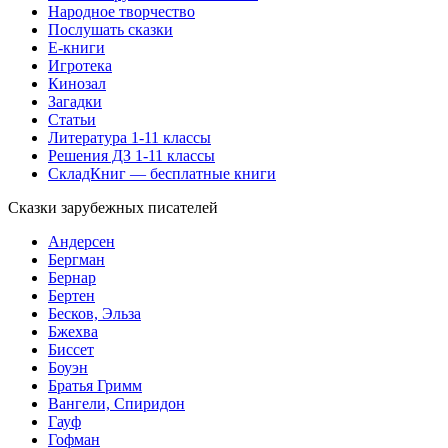
Народное творчество
Послушать сказки
Е-книги
Игротека
Кинозал
Загадки
Статьи
Литература 1-11 классы
Решения ДЗ 1-11 классы
СкладКниг — бесплатные книги
Сказки зарубежных писателей
Андерсен
Бергман
Бернар
Бертен
Бесков, Эльза
Бжехва
Биссет
Боуэн
Братья Гримм
Вангели, Спиридон
Гауф
Гофман