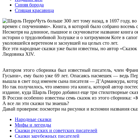
Синяя борода
Спящая красавица
Чуть больше 300 лет тому назад, в 1697 году,
времен с поучениями». Книга, в которой было собрано восемь 
Несмотря на длинное, пышное и скучноватое название книга ок
истории о трудолюбивой Золушке и о хитроумном Коте в сапога
уколовшейся веретеном и заснувшей на целых сто лет.
Все эти народные сказки уже были известны, но автор «Сказо
Людовика XIV.
Автором этого сборника был известный писатель, член Фра
Гусыни», ему было уже 69 лет. Опасаясь насмешек — ведь Пер
вышла в свет под именем сына писателя — Д’Арманкура, котор
Но так получилось, что именно эта книга, которой автор пост
издание, куда Шарль Перро добавил еще три стихотворные сказ
В России особенно известны семь сказок из этого сборника: 
А все ли эти сказки ты знаешь?
Давай проверим: посмотри на рисунки и вспомни названия ска
Народные сказки
Мифы и легенды
Сказки русских и советских писателей
Сказки зарубежных писателей