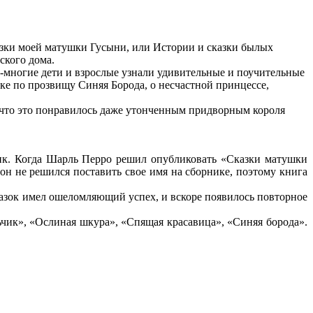
казки моей матушки Гусыни, или Истории и сказки былых
ского дома.
е-многие дети и взрослые узнали удивительные и поучительные
ке по прозвищу Синяя Борода, о несчастной принцессе,
, что это понравилось даже утонченным придворным короля
ик. Когда Шарль Перро решил опубликовать «Сказки матушки
он не решился поставить свое имя на сборнике, поэтому книга
сказок имел ошеломляющий успех, и вскоре появилось повторное
ьчик», «Ослиная шкура», «Спящая красавица», «Синяя борода».