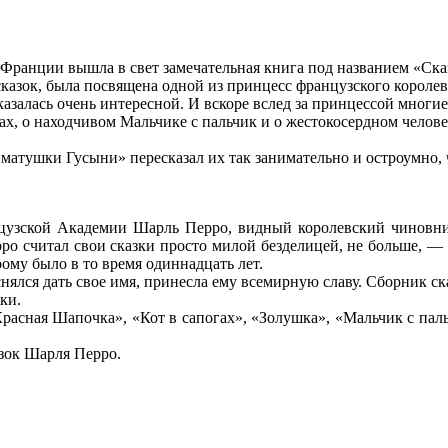
 во Франции вышла в свет замечательная книга под названием «С
сказок, была посвящена одной из принцесс французского королев
азалась очень интересной. И вскоре вслед за принцессой многи
х, о находчивом Мальчике с пальчик и о жестокосердном челове
к матушки Гусыни» пересказал их так занимательно и остроумно
нцузской Академии Шарль Перро, видный королевский чиновн
ро считал свои сказки просто милой безделицей, не больше, — 
ому было в то время одиннадцать лет.
еснялся дать свое имя, принесла ему всемирную славу. Сборник 
ки.
«Красная Шапочка», «Кот в сапогах», «Золушка», «Мальчик с пал
зок Шарля Перро.