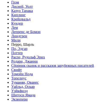
Грэм
Дисней, Уолт
Казуо Танака
Киплинг
Крейцвальд
Кундер
Лем
Лепренс де Бомон
Линдгрен
Милн
Перро, Шарль
По, Эдгар
Поттер
Распе, Рудольф Эрих
Родари, Джанни
Сборник сказок и рассказов зарубежных писателей
Свифт
Томойи Нода
Топелиус
Туманян, Ованес
Уайльд, Оскар
Уэйкфилд
Шитоси Ямада
Экзюпери