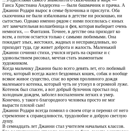
Ганса Христиана Андерсена — были башмачник и прачка. А
Джанни Родари вырос в семье булочника и прислуги. Оба
сказочника не были избалованы в детстве ни роскошью, ни
сытостью. Однако именно рядом с ними поселилась с юных
лет замечательная волшебница и фея, которая выбирает очень
немногих, — Фантазия. Точнее, в детстве она приходит ко
всем, а потом остается только с самыми любимыми. Она
покидает злых, жестоких, жадных и несправедливых, но
приходит туда, где живет доброта и жалость. Маленький
Джанни сочинял стихи, учился играть на скрипке и с
удовольствием рисовал, мечтая стать знаменитым
художником.
Когда мальчику Джанни было всего девять лет, его любимый
отец, который всегда жалел бездомных кошек, собак и вообще
всякое живое существо, спас во время проливного дождя
маленького котенка, который чуть не утонул в огромной луже.
Котенок был спасен, а вот добрый булочник простыл под
холодным дождем, заболел воспалением легких и умер.
Конечно, у такого благородного человека просто не мог
вырасти плохой сын!
Джанни Родари всегда помнил о своем отце и перенял от него
стремление к справедливости, трудолюбие и добрую светлую
душу.
В семнадцать лет Джанни стал учителем начальных классов.