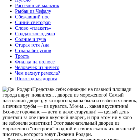
Рассеянный мальчик
Рыбак из Чефалу
Сбежавший нос
Синий светофор
Слово «плакать»
Солдатское одеяло
Солнце и туча
Старая тетя Ада
Страна без углов
Трость
Фиалка на полюсе
Человечек из ничего
Чем пахнут ремесла?
Шоколадная дорога
Представь себе: однажды на главной площади
города вдруг появился… дворец из мороженого! Самый
настоящий дворец, у которого крыша была из взбитых сливок,
а печные трубы — из цукатов. М-м-м… какая вкуснятина!
Все-все горожане — дети и даже старушки! — целый день
уплетали за обе щеки вкусный дворец, и при этом ни у кого
не заболели животики! Этот замечательный дворец из
мороженого “построил” в одной из своих сказок итальянский
писатель, которого зовут Джанни Родари.
…Родителями самого знаменитого сказочника в мире —