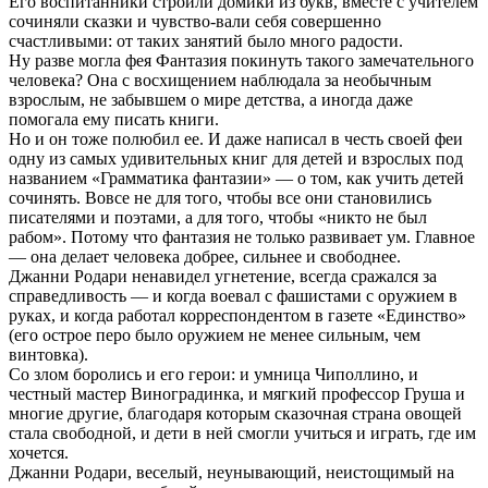
Его воспитанники строили домики из букв, вместе с учителем
сочиняли сказки и чувство-вали себя совершенно
счастливыми: от таких занятий было много радости.
Ну разве могла фея Фантазия покинуть такого замечательного
человека? Она с восхищением наблюдала за необычным
взрослым, не забывшем о мире детства, а иногда даже
помогала ему писать книги.
Но и он тоже полюбил ее. И даже написал в честь своей феи
одну из самых удивительных книг для детей и взрослых под
названием «Грамматика фантазии» — о том, как учить детей
сочинять. Вовсе не для того, чтобы все они становились
писателями и поэтами, а для того, чтобы «никто не был
рабом». Потому что фантазия не только развивает ум. Главное
— она делает человека добрее, сильнее и свободнее.
Джанни Родари ненавидел угнетение, всегда сражался за
справедливость — и когда воевал с фашистами с оружием в
руках, и когда работал корреспондентом в газете «Единство»
(его острое перо было оружием не менее сильным, чем
винтовка).
Со злом боролись и его герои: и умница Чиполлино, и
честный мастер Виноградинка, и мягкий профессор Груша и
многие другие, благодаря которым сказочная страна овощей
стала свободной, и дети в ней смогли учиться и играть, где им
хочется.
Джанни Родари, веселый, неунывающий, неистощимый на