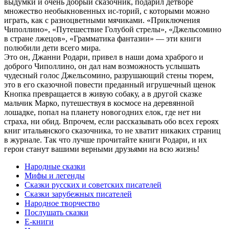
выдумки и очень добрый сказочник, подарил детворе
множество необыкновенных ис-торий, с которыми можно
играть, как с разноцветными мячиками. «Приключения
Чиполлино», «Путешествие Голубой стрелы», «Джельсомино
в стране лжецов», «Грамматика фантазии» — эти книги
полюбили дети всего мира.
Это он, Джанни Родари, привел в наши дома храброго и
доброго Чиполлино, он дал нам возможность услышать
чудесный голос Джельсомино, разрушающий стены тюрем,
это в его сказочной повести преданный игрушечный щенок
Кнопка превращается в живую собаку, а в другой сказке
мальчик Марко, путешествуя в космосе на деревянной
лошадке, попал на планету новогодних елок, где нет ни
страха, ни обид. Впрочем, если рассказывать обо всех героях
книг итальянского сказочника, то не хватит никаких страниц
в журнале. Так что лучше прочитайте книги Родари, и их
герои станут вашими верными друзьями на всю жизнь!
Народные сказки
Мифы и легенды
Сказки русских и советских писателей
Сказки зарубежных писателей
Народное творчество
Послушать сказки
Е-книги