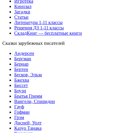
Игротека
Кинозал
Загадки
Статьи
Литература 1-11 классы
Решения ДЗ 1-11 классы
СкладКниг — бесплатные книги
Сказки зарубежных писателей
Андерсен
Бергман
Бернар
Бертен
Бесков, Эльза
Бжехва
Биссет
Боуэн
Братья Гримм
Вангели, Спиридон
Гауф
Гофман
Грэм
Дисней, Уолт
Казуо Танака