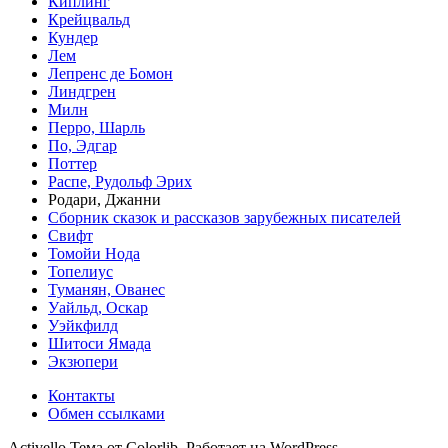
Киплинг
Крейцвальд
Кундер
Лем
Лепренс де Бомон
Линдгрен
Милн
Перро, Шарль
По, Эдгар
Поттер
Распе, Рудольф Эрих
Родари, Джанни
Сборник сказок и рассказов зарубежных писателей
Свифт
Томойи Нода
Топелиус
Туманян, Ованес
Уайльд, Оскар
Уэйкфилд
Шитоси Ямада
Экзюпери
Контакты
Обмен ссылками
Activello Тема от Colorlib. Работает на WordPress