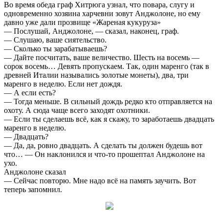
Во время обеда граф Хитрюга узнал, что повара, слугу и
одновременно хозяина харчевни зовут Анджолоне, но ему
давно уже дали прозвище «Жареная кукуруза»
— Послушай, Анджолоне, — сказал, наконец, граф.
— Слушаю, ваше сиятельство.
— Сколько ты зарабатываешь?
— Дайте посчитать, ваше величество. Шесть на восемь —
сорок восемь… Девять пропускаем. Так, один маренго (так в
древней Италии назывались золотые монеты), два, три
маренго в неделю. Если нет дождя.
— А если есть?
— Тогда меньше. В сильный дождь редко кто отправляется на
охоту. А сюда чаще всего заходят охотники.
— Если ты сделаешь всё, как я скажу, то заработаешь двадцать
маренго в неделю.
— Двадцать?
— Да, да, ровно двадцать. А сделать ты должен будешь вот
что… — Он наклонился и что-то прошептал Анджолоне на
ухо.
Анджолоне сказал
— Сейчас повторю. Мне надо всё на память заучить. Вот
теперь запомнил.