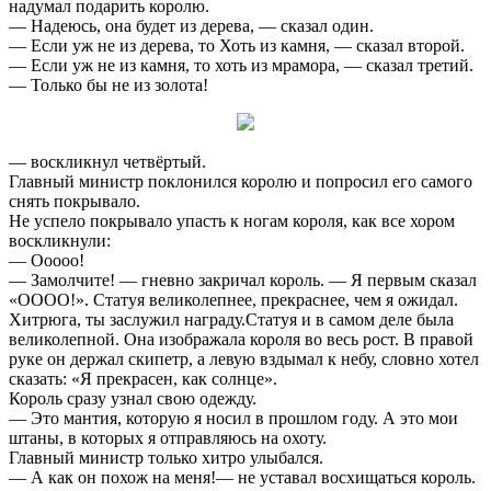
надумал подарить королю.
— Надеюсь, она будет из дерева, — сказал один.
— Если уж не из дерева, то Хоть из камня, — сказал второй.
— Если уж не из камня, то хоть из мрамора, — сказал третий.
— Только бы не из золота!
— воскликнул четвёртый.
Главный министр поклонился королю и попросил его самого
снять покрывало.
Не успело покрывало упасть к ногам короля, как все хором
воскликнули:
— Ооооо!
— Замолчите! — гневно закричал король. — Я первым сказал
«ОООО!». Статуя великолепнее, прекраснее, чем я ожидал.
Хитрюга, ты заслужил награду.Статуя и в самом деле была
великолепной. Она изображала короля во весь рост. В правой
руке он держал скипетр, а левую вздымал к небу, словно хотел
сказать: «Я прекрасен, как солнце».
Король сразу узнал свою одежду.
— Это мантия, которую я носил в прошлом году. А это мои
штаны, в которых я отправляюсь на охоту.
Главный министр только хитро улыбался.
— А как он похож на меня!— не уставал восхищаться король.