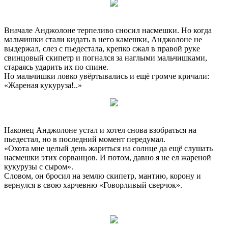
Вначале Анджолоне терпеливо сносил насмешки. Но когда
мальчишки стали кидать в него камешки, Анджолоне не
выдержал, слез с пьедестала, крепко сжал в правой руке
свинцовый скипетр и погнался за наглыми мальчишками,
стараясь ударить их по спине.
Но мальчишки ловко увёртывались и ещё громче кричали:
«Жареная кукуруза!..»
Наконец Анджолоне устал и хотел снова взобраться на
пьедестал, но в последний момент передумал.
«Охота мне целый день жариться на солнце да ещё слушать
насмешки этих сорванцов. И потом, давно я не ел жареной
кукурузы с сыром».
Словом, он бросил на землю скипетр, мантию, корону и
вернулся в свою харчевню «Говорливый сверчок».