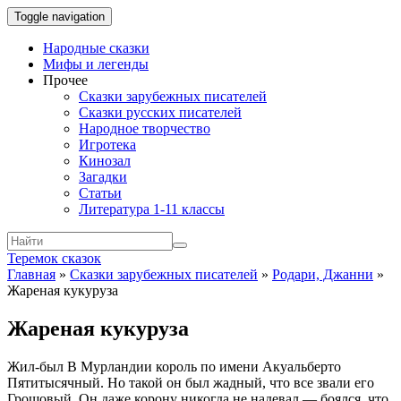
Toggle navigation
Народные сказки
Мифы и легенды
Прочее
Сказки зарубежных писателей
Сказки русских писателей
Народное творчество
Игротека
Кинозал
Загадки
Статьи
Литература 1-11 классы
Теремок сказок
Главная
»
Сказки зарубежных писателей
»
Родари, Джанни
»
Жареная кукуруза
Жареная кукуруза
Жил-был В Мурландии король по имени Акуaльберто
Пятитысячный. Но такой он был жадный, что все звали его
Грошовый. Он даже корону никогда не надевал — боялся, что