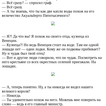
— Всё сразу? — спросил граф.
— Всё сразу.
— А ты знаешь, что ты как две капли воды похож на его
величество Акуальберто Пятитысячного?
— Я?! Да что вы! Я похож на своего отца, кузнеца из
Венеции.
— Кузнеца?! Но ведь Венеция стоит на воде. Там ни одной
лошади нет — одни лодки. Кому же он подковы прибивает?
Ну и чудак был твой отец!
— Вот и другие люди говорили, что он чудак. Посмотреть на
него крестьяне со всех окрестных селений приезжали. На
лошадях.
— А, теперь понятно. Ну, а ты никогда не видел нашего
великого короля?
— Никогда.
— Ты удивительно похож на него. Можешь мне поверить на
слово — ведь я его главный министр.