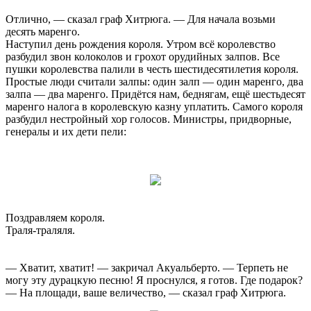
Отлично, — сказал граф Хитрюга. — Для начала возьми
десять маренго.
Наступил день рождения короля. Утром всё королевство
разбудил звон колоколов и грохот орудийных залпов. Все
пушки королевства палили в честь шестидесятилетия короля.
Простые люди считали залпы: один залп — один маренго, два
залпа — два маренго. Придётся нам, беднягам, ещё шестьдесят
маренго налога в королевскую казну уплатить. Самого короля
разбудил нестройный хор голосов. Министры, придворные,
генералы и их дети пели:
Поздравляем короля.
Траля-траляля.
— Хватит, хватит! — закричал Акуальберто. — Терпеть не
могу эту дурацкую песню! Я проснулся, я готов. Где подарок?
— На площади, ваше величество, — сказал граф Хитрюга.