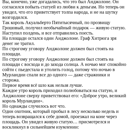
Вы, конечно, уже догадались, что это был Анджолоне. Он
согласился побыть статуей из любви к деньгам. Но теперь он
увидел, что его приветствует толпа народа, и не на шутку
возгордился.
Так король Акуальберто Пятитысячный, по прозвищу
Грошовый, получил необычайный подарок — живую статую.
Наступил полдень, и все отправились поесть.
На площади остался один Анджолоне. Граф Хитрюга зря
денег не тратил.
По строгому уговору Анджолоне должен был стоять на
площади.
По строгому уговору Анджолоне должен был стоять на
площади с восхода и до захода солнца. А ночью мог спокойно
сойти с пьедестала и утолить голод, потому что ночью в
Мурландии спали все до одного — даже стражники и
сторожа.
Первое время всё шло как нельзя лучше.
Каждое утро король приходил полюбоваться на статую, и
Анджолоне сверху приветствовал его: «Доброе утро, великий
король Мурландии».
Но однажды случилось вот что.
Один охотник, который пробыл в лесу несколько недель и
теперь возвращался к себе домой, проезжал на коне через
площадь. Он увидел живую статую… присмотрелся и
воскликнул в сильнейшем изумлении: