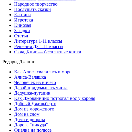
Народное творчество
Послушать сказки
Е-книги
Игротека
Кинозал
Загадки
Статьи
Литература 1-11 классы
Решения ДЗ 1-11 классы
СкладКниг — бесплатные книги
Родари, Джанни
Как Алиса свалилась в море
Алиса-Валяшка
Человечек из ничего
Давай придумывать числа
Дедушка-путаник
Как Джованнино потрогал нос у короля
Добрый Джильберто
Дом из мороженого
Дом на слом
Дома и дворцы
Дорога "никуда"
Фиалка на полюсе