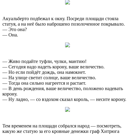
Акуальберто подбежал к окну. Посреди площади стояла
статуя, а на неё было наброшено позолоченное покрывало.
— Это она?
— Она.
— Живо подайте туфли, чулки, мантию!
— Сегодня надо надеть корону, ваше величество.
— Но если пойдёт дождь, она намокнет.
— На улице светит солнце, ваше величество.
— Тогда она сильно нагреется и растает.
— В день рождения, ваше величество, положено надевать
корону.
— Ну ладно, — со вздохом сказал король, — несите корону.
Тем временем на площади собрался народ — посмотреть,
какую же статую за его кровные денежки граф Хитрюга