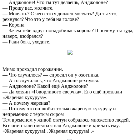
— Анджолоне! Что ты тут делаешь, Анджолоне?
— Прошу вас, молчите.
— Молчать? С чего это я должен молчать? Да ты что,
рехнулся? Что это у тебя на голове?
— Корона.
— Зачем тебе вдруг понадобилась корона? II почему ты туда,
наверх, взобрался?
— Ради бога, уходите.
Мимо проходил горожанин.
— Что случилось? — спросил он у охотника.
— А то случилось, что Анджолоне рехнулся.
— Анджолоне? Какой ещё Анджолоне?
— Да хозяин «Говорливого сверчка». Его ещё прозвали
«Жареная кукуруза».
— А почему жареная?
— Потому что он любит только жареную кукурузу и
непременно с тёртым сыром
Тем временем у живой статуи собралось множество людей.
Все они стали смеяться над Анджолоне и кричать ему:
«Жареная кукуруза!.. Жареная кукуруза!..»