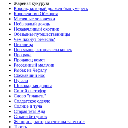
Жареная кукуруза
Король, который должен был умереть
Королевство Обжория
Масляные человечки
Небывалый дождь
Незадачливый охотник
Обезьяны-путешественницы
Чем пахнут ремесла?
Пигалица
Про мышь, которая ела кошек
Про рака
Продавец комет
Рассеянный мальчик
Рыбак из Чефалу
Сбежавший нос
Пугало
Шоколадная дорога
Синий светофор
Слово "плакать"
Солдатское одеяло
Солнце и туча
Старая тетя Ада
Страна без углов
Женщина, которая считала «апчхи!»
Трость