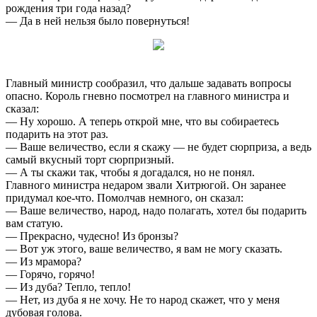
рождения три года назад?
— Да в ней нельзя было повернуться!
Главный министр сообразил, что дальше задавать вопросы
опасно. Король гневно посмотрел на главного министра и
сказал:
— Ну хорошо. А теперь открой мне, что вы собираетесь
подарить на этот раз.
— Ваше величество, если я скажу — не будет сюрприза, а ведь
самый вкусный торт сюрпризный.
— А ты скажи так, чтобы я догадался, но не понял.
Главного министра недаром звали Хитрюгой. Он заранее
придумал кое-что. Помолчав немного, он сказал:
— Ваше величество, народ, надо полагать, хотел бы подарить
вам статую.
— Прекрасно, чудесно! Из бронзы?
— Вот уж этого, ваше величество, я вам не могу сказать.
— Из мрамора?
— Горячо, горячо!
— Из дуба? Тепло, тепло!
— Нет, из дуба я не хочу. Не то народ скажет, что у меня
дубовая голова.