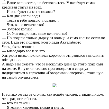
— Ваше величество, не беспокойтесь. У вас будет самая
красивая статуя из всех.
— И она будет на меня похожа?
— Как две капли воды.
— Тогда я тебе подарю, подарю…
— Что, ваше величество?
— Золотое кольцо.
— О, благодарю вас, ваше величество!
— Но подарю только дырку от кольца. а само кольцо оставлю
себе. Ведь это подарок моего деда Акуальберто
Четырёхтысячного.
— Благодарю вас и за это.
Хитрюга низко поклонился королю и отправился выполнять
обещанное.
А надо вам сказать, что за несколько дней до этого граф был
на охоте. В пути он сильно проголодался и свернул
подкрепиться в харчевню «Говорливый сверчок», стоявшую
на самой опушке леса.
И только он сел за столик, как вошёл человек с таким лицом,
что граф остолбенел.
— Кто ты такой?
— Я хозяин харчевни, повар и слуга.