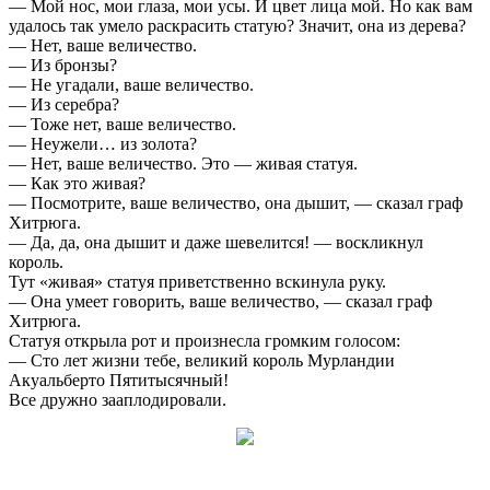
— Мой нос, мои глаза, мои усы. И цвет лица мой. Но как вам
удалось так умело раскрасить статую? Значит, она из дерева?
— Нет, ваше величество.
— Из бронзы?
— Не угадали, ваше величество.
— Из серебра?
— Тоже нет, ваше величество.
— Неужели… из золота?
— Нет, ваше величество. Это — живая статуя.
— Как это живая?
— Посмотрите, ваше величество, она дышит, — сказал граф
Хитрюга.
— Да, да, она дышит и даже шевелится! — воскликнул
король.
Тут «живая» статуя приветственно вскинула руку.
— Она умеет говорить, ваше величество, — сказал граф
Хитрюга.
Статуя открыла рот и произнесла громким голосом:
— Сто лет жизни тебе, великий король Мурландии
Акуальберто Пятитысячный!
Все дружно зааплодировали.