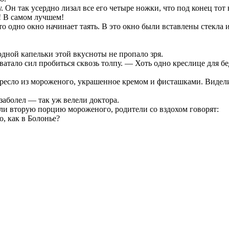
Он так усердно лизал все его четыре ножки, что под конец тот 
! В самом лучшем!
то одно окно начинает таять. В это окно были вставлены стекла
дной капельки этой вкусноты не пропало зря.
атало сил пробиться сквозь толпу. — Хоть одно креслице для бе
ресло из мороженого, украшенное кремом и фисташками. Видели 
заболел — так уж велели доктора.
или вторую порцию мороженого, родители со вздохом говорят:
, как в Болонье?