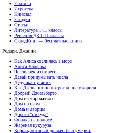
Е-книги
Игротека
Кинозал
Загадки
Статьи
Литература 1-11 классы
Решения ДЗ 1-11 классы
СкладКниг — бесплатные книги
Родари, Джанни
Как Алиса свалилась в море
Алиса-Валяшка
Человечек из ничего
Давай придумывать числа
Дедушка-путаник
Как Джованнино потрогал нос у короля
Добрый Джильберто
Дом из мороженого
Дом на слом
Дома и дворцы
Дорога "никуда"
Фиалка на полюсе
Жареная кукуруза
Король, который должен был умереть