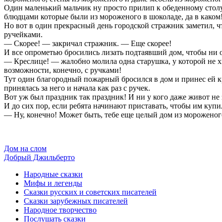
Один маленький мальчик ну просто прилип к обеденному столу. 
блюдцами которые были из мороженого в шоколаде, да в каком
Но вот в один прекрасный день городской стражник заметил, ч
ручейками.
— Скорее! — закричал стражник. — Еще скорее!
И все опрометью бросились лизать подтаявший дом, чтобы ни о
— Креслице! — жалобно молила одна старушка, у которой не хв
возможности, конечно, с ручками!
Тут один благородный пожарный бросился в дом и принес ей к
принялась за него и начала как раз с ручек.
Вот уж был праздник так праздник! И ни у кого даже живот не 
И до сих пор, если ребята начинают приставать, чтобы им куп
— Ну, конечно! Может быть, тебе еще целый дом из мороженого
Дом на слом
Добрый Джильберто
Народные сказки
Мифы и легенды
Сказки русских и советских писателей
Сказки зарубежных писателей
Народное творчество
Послушать сказки