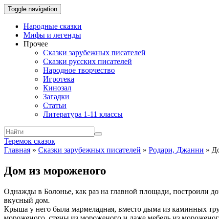
Toggle navigation
Народные сказки
Мифы и легенды
Прочее
Сказки зарубежных писателей
Сказки русских писателей
Народное творчество
Игротека
Кинозал
Загадки
Статьи
Литература 1-11 классы
Теремок сказок
Главная
»
Сказки зарубежных писателей
»
Родари, Джанни
»
Д
Дом из мороженого
Однажды в Болонье, как раз на главной площади, построили дом
вкусный дом.
Крыша у него была мармеладная, вместо дыма из каминных тру
мороженого, стены из мороженого и даже мебель из мороженог