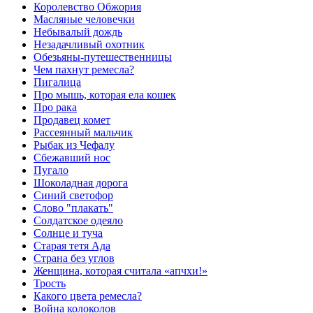
Королевство Обжория
Масляные человечки
Небывалый дождь
Незадачливый охотник
Обезьяны-путешественницы
Чем пахнут ремесла?
Пигалица
Про мышь, которая ела кошек
Про рака
Продавец комет
Рассеянный мальчик
Рыбак из Чефалу
Сбежавший нос
Пугало
Шоколадная дорога
Синий светофор
Слово "плакать"
Солдатское одеяло
Солнце и туча
Старая тетя Ада
Страна без углов
Женщина, которая считала «апчхи!»
Трость
Какого цвета ремесла?
Война колоколов