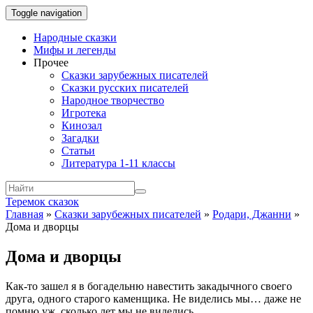
Toggle navigation
Народные сказки
Мифы и легенды
Прочее
Сказки зарубежных писателей
Сказки русских писателей
Народное творчество
Игротека
Кинозал
Загадки
Статьи
Литература 1-11 классы
Теремок сказок
Главная
»
Сказки зарубежных писателей
»
Родари, Джанни
»
Дома и дворцы
Дома и дворцы
Как-то зашел я в богадельню навестить закадычного своего
друга, одного старого каменщика. Не виделись мы… даже не
помню уж, сколько лет мы не виделись.