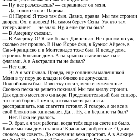
— Ну, все разъезжаешь? — спрашивает он меня.
— Да, только что из Парижа.
— О! Париж! Я тоже там был. Давно, правда. Мы там строили
дворец. Ох, и дворец! На самом берегу Сены. Уж кто там
теперь живет — не знаю. Ну, а еще где ты был?
— В Америку съездил.
— В Америку. О! Я там бывал. Давненько. Не припомню уж,
сколько лет прошло. В Нью-Йорке был, в Буэнос-Айресе, в
Сан-Франциско и в Монтевидео тоже был. И всюду дома
строили. Большие дома. А на крышах ставили мачты с
флагами. А в Австралии ты не бывал?
— Нет еще.
— Э! А я вот бывал. Правда, еще сопливым мальчишкой.
Меня в ту пору до кладки и близко не допускали.
Подсобником был. Известку носил, мешки тяжеленные.
Сколько песка на решето покидал! Мы там виллу строили.
Для одного местного синьора. Представительный был синьор,
что твой барон. Помню, отозвал меня раз и стал
расспрашивать, как спагетти готовят. Я говорю, а он все в
свой блокнотик записывает. Да… Ну, а в Берлине ты был?
— Нет. Пока не удалось.
— Э, брат, а я там работал, когда тебя еще на свете не было.
Какие мы там дома ставили! Красивые, добротные. Одним
словом, на совесть. До скончания века простоят. А в Алжире
ты был? Ну, а в Каире? Город такой есть в Египте.