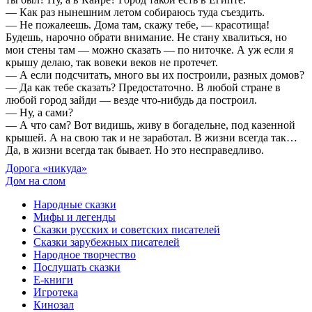
— Как раз нынешним летом собираюсь туда съездить.
— Не пожалеешь. Дома там, скажу тебе, — красотища!
Будешь, нарочно обрати внимание. Не стану хвалиться, но
мои стены там — можно сказать — по ниточке. А уж если я
крышу делаю, так вовеки веков не протечет.
— А если подсчитать, много вы их построили, разных домов?
— Да как тебе сказать? Предостаточно. В любой стране в
любой город зайди — везде что-нибудь да построил.
— Ну, а сами?
— А что сам? Вот видишь, живу в богадельне, под казенной
крышей. А на свою так и не заработал. В жизни всегда так…
Да, в жизни всегда так бывает. Но это несправедливо.
Дорога «никуда»
Дом на слом
Народные сказки
Мифы и легенды
Сказки русских и советских писателей
Сказки зарубежных писателей
Народное творчество
Послушать сказки
Е-книги
Игротека
Кинозал