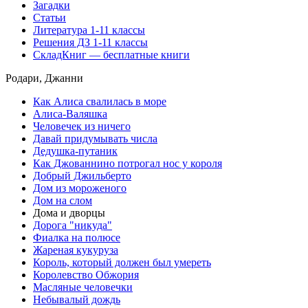
Загадки
Статьи
Литература 1-11 классы
Решения ДЗ 1-11 классы
СкладКниг — бесплатные книги
Родари, Джанни
Как Алиса свалилась в море
Алиса-Валяшка
Человечек из ничего
Давай придумывать числа
Дедушка-путаник
Как Джованнино потрогал нос у короля
Добрый Джильберто
Дом из мороженого
Дом на слом
Дома и дворцы
Дорога "никуда"
Фиалка на полюсе
Жареная кукуруза
Король, который должен был умереть
Королевство Обжория
Масляные человечки
Небывалый дождь