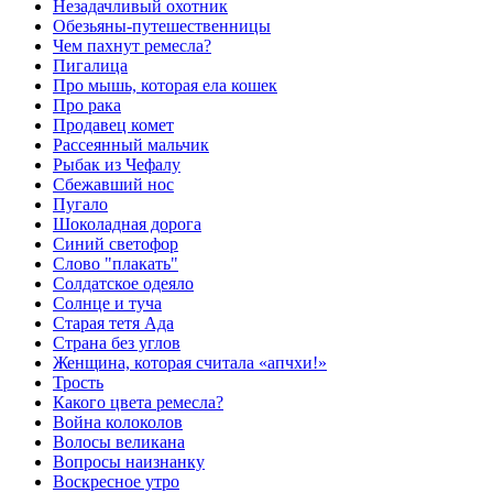
Незадачливый охотник
Обезьяны-путешественницы
Чем пахнут ремесла?
Пигалица
Про мышь, которая ела кошек
Про рака
Продавец комет
Рассеянный мальчик
Рыбак из Чефалу
Сбежавший нос
Пугало
Шоколадная дорога
Синий светофор
Слово "плакать"
Солдатское одеяло
Солнце и туча
Старая тетя Ада
Страна без углов
Женщина, которая считала «апчхи!»
Трость
Какого цвета ремесла?
Война колоколов
Волосы великана
Вопросы наизнанку
Воскресное утро