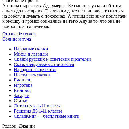
спасибо не просит.
А потом старая тетя Ада умерла. Ее сыновья узнали об этом
спустя долгое время. Так что им даже не пришлось тратиться
на дорогу и думать о похоронах. А птицы всю зиму прилетали
к окошку и громко обижались на тетю Аду за то, что она не
покрошила им печенья.
Страна без углов
Солнце и туча
Народные сказки
Мифы и легенды
Сказки русских и советских писателей
Сказки зарубежных писателей
Народное творчество
Послушать сказки
Е-книги
Игротека
Кинозал
Загадки
Статьи
Литература 1-11 классы
Решения ДЗ 1-11 классы
СкладКниг — бесплатные книги
Родари, Джанни