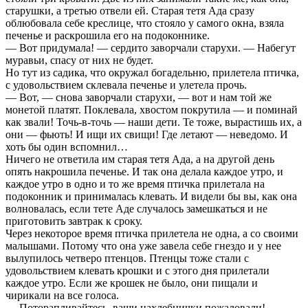
старушки, а третью отвели ей. Старая тетя Ада сразу
облюбовала себе креслице, что стояло у самого окна, взяла
печенье и раскрошила его на подоконнике.
— Вот придумала! — сердито заворчали старухи. — Набегут
муравьи, спасу от них не будет.
Но тут из садика, что окружал богадельню, прилетела птичка,
с удовольствием склевала печенье и улетела прочь.
— Вот, — снова заворчали старухи, — вот и нам той же
монетой платят. Поклевала, хвостом покрутила — и поминай
как звали! Точь-в-точь — наши дети. Те тоже, вырастишь их, а
они — фьють! И ищи их свищи! Где летают — неведомо. И
хоть бы один вспомнил…
Ничего не ответила им старая тетя Ада, а на другой день
опять накрошила печенье. И так она делала каждое утро, и
каждое утро в одно и то же время птичка прилетала на
подоконник и принималась клевать. И видели бы вы, как она
волновалась, если тете Аде случалось замешкаться и не
приготовить завтрак к сроку.
Через некоторое время птичка прилетела не одна, а со своими
малышами. Потому что она уже завела себе гнездо и у нее
вылупилось четверо птенцов. Птенцы тоже стали с
удовольствием клевать крошки и с этого дня прилетали
каждое утро. Если же крошек не было, они пищали и
чирикали на все голоса.
— Поторапливайтесь, ваши нахлебнички пожаловали! —