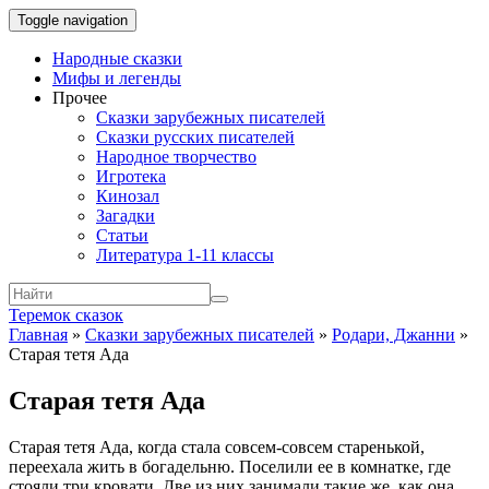
Toggle navigation
Народные сказки
Мифы и легенды
Прочее
Сказки зарубежных писателей
Сказки русских писателей
Народное творчество
Игротека
Кинозал
Загадки
Статьи
Литература 1-11 классы
Теремок сказок
Главная
»
Сказки зарубежных писателей
»
Родари, Джанни
»
Старая тетя Ада
Старая тетя Ада
Старая тетя Ада, когда стала совсем-совсем старенькой,
переехала жить в богадельню. Поселили ее в комнатке, где
стояли три кровати. Две из них занимали такие же, как она,