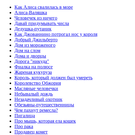
Как Алиса свалилась в море
Алиса-Валяшка
Человечек из ничего
Давай придумывать числа
Дедушка-путаник
Как Джованнино потрогал нос у короля
Добрый Джильберто
Дом из мороженого
Дом на слом
Дома и дворцы
Дорога "никуда"
Фиалка на полюсе
Жареная кукуруза
Король, который должен был умереть
Королевство Обжория
Масляные человечки
Небывалый дождь
Незадачливый охотник
Обезьяны-путешественницы
Чем пахнут ремесла?
Пигалица
Про мышь, которая ела кошек
Про рака
Продавец комет