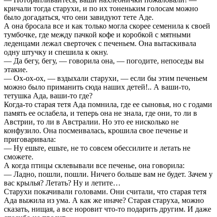
кричали тогда старухи, и по их тоненьким голосам можно
было догадаться, что они завидуют тете Аде.
А она бросала все и как только могла скорее семенила к своей
тумбочке, где между пачкой кофе и коробкой с мятными
леденцами лежал сверточек с печеньем. Она вытаскивала
одну штучку и спешила к окну.
— Да бегу, бегу, — говорила она, — погодите, непоседы вы
этакие.
— Ох-ох-ох, — вздыхали старухи, — если бы этим печеньем
можно было приманить сюда наших детей!.. А ваши-то,
тетушка Ада, ваши-то где?
Когда-то старая тетя Ада помнила, где ее сыновья, но с годами
память ее ослабела, и теперь она не знала, где они, то ли в
Австрии, то ли в Австралии. Но это ее нисколько не
конфузило. Она посмеивалась, крошила свое печенье и
приговаривала:
— Ну ешьте, ешьте, не то совсем обессилите и летать не
сможете.
А когда птицы склевывали все печенье, она говорила:
— Ладно, пошли, пошли. Ничего больше вам не будет. Зачем у
вас крылья? Летать? Ну и летите…
Старухи покачивали головами. Они считали, что старая тетя
Ада выжила из ума. А как же иначе? Старая старуха, можно
сказать, нищая, а все норовит что-то подарить другим. И даже