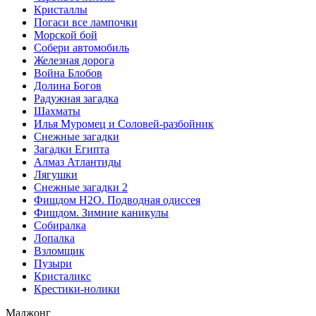
Кристаллы
Погаси все лампочки
Морской бой
Собери автомобиль
Железная дорога
Война Блобов
Долина Богов
Радужная загадка
Шахматы
Илья Муромец и Соловей-разбойник
Снежные загадки
Загадки Египта
Алмаз Атлантиды
Лягушки
Снежные загадки 2
Фишдом H2O. Подводная одиссея
Фишдом. Зимние каникулы
Собиралка
Лопалка
Взломщик
Пузыри
Кристаликс
Крестики-нолики
Маджонг