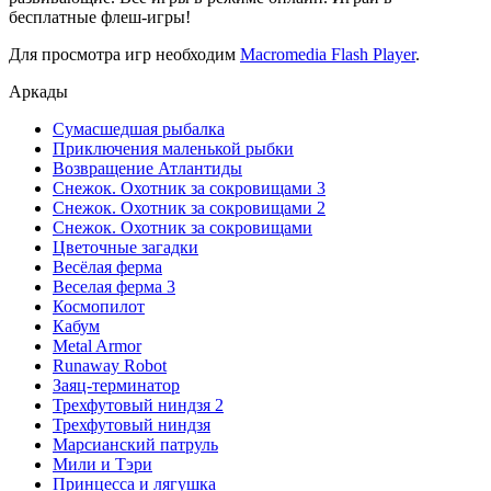
бесплатные флеш-игры!
Для просмотра игр необходим
Macromedia Flash Player
.
Аркады
Сумасшедшая рыбалка
Приключения маленькой рыбки
Возвращение Атлантиды
Снежок. Охотник за сокровищами 3
Снежок. Охотник за сокровищами 2
Снежок. Охотник за сокровищами
Цветочные загадки
Весёлая ферма
Веселая ферма 3
Космопилот
Кабум
Metal Armor
Runaway Robot
Заяц-терминатор
Трехфутовый ниндзя 2
Трехфутовый ниндзя
Марсианский патруль
Мили и Тэри
Принцесса и лягушка