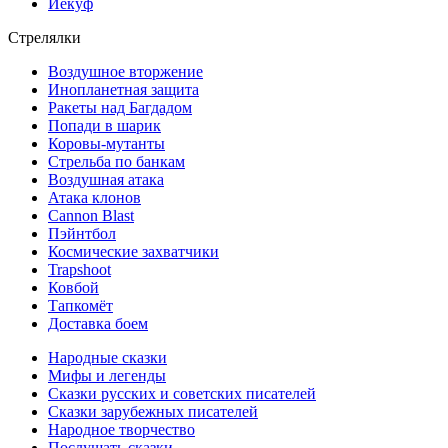
Иекуф
Стрелялки
Воздушное вторжение
Инопланетная защита
Ракеты над Багдадом
Попади в шарик
Коровы-мутанты
Стрельба по банкам
Воздушная атака
Атака клонов
Cannon Blast
Пэйнтбол
Космические захватчики
Trapshoot
Ковбой
Тапкомёт
Доставка боем
Народные сказки
Мифы и легенды
Сказки русских и советских писателей
Сказки зарубежных писателей
Народное творчество
Послушать сказки