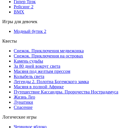
Гипер Трэк
Рейсинг 2
BMX
Игры для девочек
Модный бутик 2
Квесты
Снежок. Приключения медвежонка
Снежок. Приключения на островах
Камень судьбы
За 80 дней вокруг света
Масяня под желтым прессом
Колыбель света
Легенды 2. Полотна Богемского замка
Масяня в полной Африке
Путешествие Кассандры. Пророчества Нострадамуса
Жизнь Лео
Лунатики
Спасение
Логические игры
Червивое яблоко