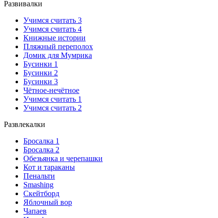
Развивалки
Учимся считать 3
Учимся считать 4
Книжные истории
Пляжный переполох
Домик для Мумрика
Бусинки 1
Бусинки 2
Бусинки 3
Чётное-нечётное
Учимся считать 1
Учимся считать 2
Развлекалки
Бросалка 1
Бросалка 2
Обезьянка и черепашки
Кот и тараканы
Пенальти
Smashing
Скейтборд
Яблочный вор
Чапаев