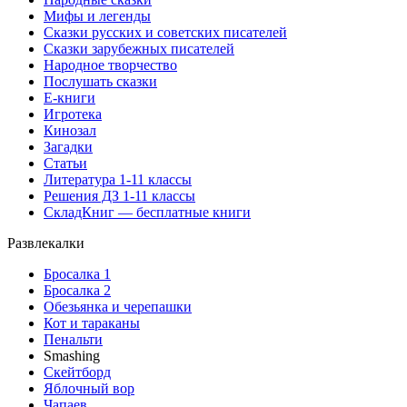
Мифы и легенды
Сказки русских и советских писателей
Сказки зарубежных писателей
Народное творчество
Послушать сказки
Е-книги
Игротека
Кинозал
Загадки
Статьи
Литература 1-11 классы
Решения ДЗ 1-11 классы
СкладКниг — бесплатные книги
Развлекалки
Бросалка 1
Бросалка 2
Обезьянка и черепашки
Кот и тараканы
Пенальти
Smashing
Скейтборд
Яблочный вор
Чапаев