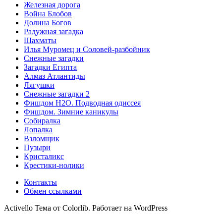
Железная дорога
Война Блобов
Долина Богов
Радужная загадка
Шахматы
Илья Муромец и Соловей-разбойник
Снежные загадки
Загадки Египта
Алмаз Атлантиды
Лягушки
Снежные загадки 2
Фишдом H2O. Подводная одиссея
Фишдом. Зимние каникулы
Собиралка
Лопалка
Взломщик
Пузыри
Кристаликс
Крестики-нолики
Контакты
Обмен ссылками
Activello Тема от Colorlib. Работает на WordPress