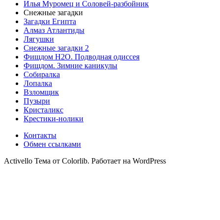
Илья Муромец и Соловей-разбойник
Снежные загадки
Загадки Египта
Алмаз Атлантиды
Лягушки
Снежные загадки 2
Фишдом H2O. Подводная одиссея
Фишдом. Зимние каникулы
Собиралка
Лопалка
Взломщик
Пузыри
Кристаликс
Крестики-нолики
Контакты
Обмен ссылками
Activello Тема от Colorlib. Работает на WordPress