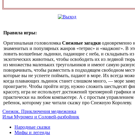
Правила игры:
Оригинальная головоломка
Снежные загадки
одновременно н
знаменитых и популярных жанров «тетрис» и «маджонг». В эт
ловить волшебные льдинки, падающие с неба, и складывать и
экзотических животных, чтобы освободить их из ледяной тюр
из множества маленьких треугольников и имеют самую разну
поворачивать, чтобы разместить в подходящем свободном месте
которые вы не успеете поймать, падают в море. Их всегда можн
когда плавающих льдинок станет слишком много, — море замер
проиграете. Чтобы пройти игру, нужно сложить шестьдесят фи
красоту, игра не использует достижений трехмерной графики и
практически на любом компьютере. А с простым управлением
ребенок, которому уже читали сказку про Снежную Королеву.
Снежок. Приключения медвежонка
Илья Муромец и Соловей-разбойник
Народные сказки
Мифы и легенды