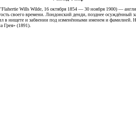
O’Flahertie Wills Wilde, 16 октября 1854 — 30 ноября 1900) — анг
ость своего времени. Лондонский денди, позднее осуждённый за
л в нищете и забвении под изменёнными именем и фамилией. Н
 Грея» (1891).