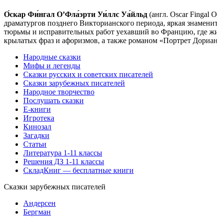
О́скар Фи́нгал О’Фла́эрти Уи́ллс Уа́йльд
(англ. Oscar Fingal 
драматургов позднего Викторианского периода, яркая знаменит
тюрьмы и исправительных работ уехавший во Францию, где жи
крылатых фраз и афоризмов, а также романом «Портрет Дориана
Народные сказки
Мифы и легенды
Сказки русских и советских писателей
Сказки зарубежных писателей
Народное творчество
Послушать сказки
Е-книги
Игротека
Кинозал
Загадки
Статьи
Литература 1-11 классы
Решения ДЗ 1-11 классы
СкладКниг — бесплатные книги
Сказки зарубежных писателей
Андерсен
Бергман