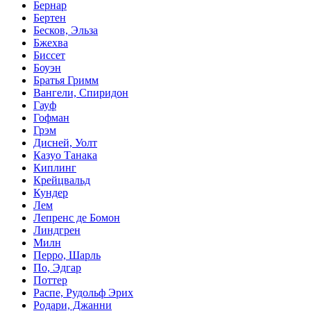
Бернар
Бертен
Бесков, Эльза
Бжехва
Биссет
Боуэн
Братья Гримм
Вангели, Спиридон
Гауф
Гофман
Грэм
Дисней, Уолт
Казуо Танака
Киплинг
Крейцвальд
Кундер
Лем
Лепренс де Бомон
Линдгрен
Милн
Перро, Шарль
По, Эдгар
Поттер
Распе, Рудольф Эрих
Родари, Джанни