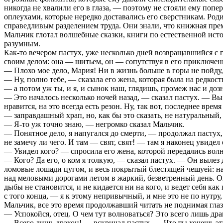
никогда не хвалили его в глаза, — поэтому не стояли ему попер
оплеухами, которые нередко доставались его сверстникам. Род
справедливым разделением труда. Они знали, что книжная пре
Мальчик глотал волшебные сказки, книги по естественной истори
разумным.
Как-то вечером пастух, уже несколько дней возвращавшийся с г
своим делом: она — шитьем, он — сопутствуя в его приключен
— Плохо мое дело, Мария! Ни в жизнь больше в горы не пойду,
— Ну, полно тебе, — сказала его жена, которая была на редкос
— а потом уж ты, и я, и сынок наш, глядишь, промеж нас и дозн
— Это началось несколько ночей назад, — сказал пастух. — Вы 
нравится, на это всегда есть резон. Ну, так вот, последнее вр
— заправдашный храп, но, как бы это сказать, не натуральный, 
— Я-то уж точно знаю, — негромко сказал Мальчик.
— Понятное дело, я напугался до смерти, — продолжал пастух, —
не замечу ли чего. И там — свят, свят! — там я наконец увидел 
— Увидел кого? — спросила его жена, которой передались волн
— Кого? Да его, о ком я толкую, — сказал пастух. — Он выле
ломовые лошади цугом, и весь покрытый блестящей чешуей: на 
над меловыми дорогами летом в жаркий, безветренный день. Он
дыбы не становится, и не кидается ни на кого, и ведет себя как 
с того конца, — я к этому непривычный, и мне это не по нутру,
Мальчик, все это время продолжавший читать не поднимая глаз,
— Успокойся, отец. О чем тут волноваться? Это всего лишь дра
— Всего лишь дракон! — вскричал пастух. — Что ты хочешь эти