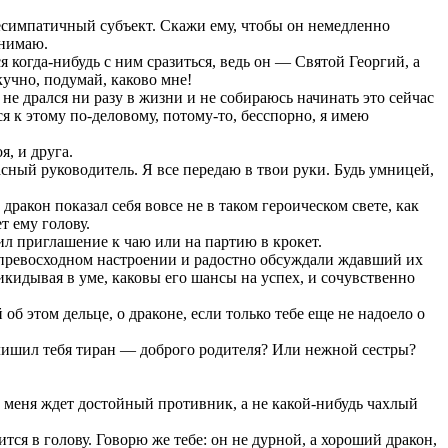
 несимпатичный субъект. Скажи ему, чтобы он немедленно
инимаю.
 когда-нибудь с ним сразиться, ведь он — Святой Георгий, а
кучно, подумай, каково мне!
 не дрался ни разу в жизни и не собираюсь начинать это сейчас
я к этому по-деловому, потому-то, бесспорно, я имею
я, и друга.
сный руководитель. Я все передаю в твои руки. Будь умницей,
дракон показал себя вовсе не в таком героическом свете, как
т ему голову.
чил приглашение к чаю или на партию в крокет.
м превосходном настроении и радостно обсуждали ждавший их
икидывая в уме, каковы его шансы на успех, и сочувственно
 этом дельце, о драконе, если только тебе еще не надоело о
е лишил тебя тиран — доброго родителя? Или нежной сестры?
о меня ждет достойный противник, а не какой-нибудь чахлый
тся в голову. Говорю же тебе: он не дурной, а хороший дракон,