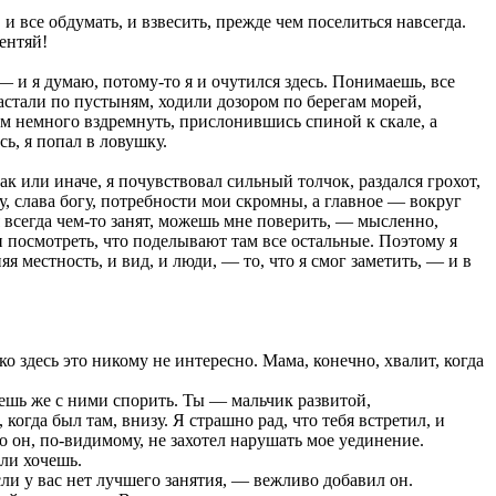
и все обдумать, и взвесить, прежде чем поселиться навсегда.
ентяй!
 — и я думаю, потому-то я и очутился здесь. Понимаешь, все
астали по пустыням, ходили дозором по берегам морей,
ом немного вздремнуть, прислонившись спиной к скале, а
сь, я попал в ловушку.
ак или иначе, я почувствовал сильный толчок, раздался грохот,
Ну, слава богу, потребности мои скромны, а главное — вокруг
 всегда чем-то занят, можешь мне поверить, — мысленно,
и посмотреть, что поделывают там все остальные. Поэтому я
я местность, и вид, и люди, — то, что я смог заметить, — и в
 здесь это никому не интересно. Мама, конечно, хвалит, когда
дешь же с ними спорить. Ты — мальчик развитой,
когда был там, внизу. Я страшно рад, что тебя встретил, и
 он, по-видимому, не захотел нарушать мое уединение.
ли хочешь.
ли у вас нет лучшего занятия, — вежливо добавил он.