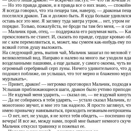
— Но это правда дракон, и я правда все о них знаю, — спокой
Я всегда говорил, что эта пещера там, наверху, — драконья пещ
поселился дракон. Так и должно быть. Я куда больше удивлялся
оставь все это мне. Я загляну туда завтра утром… нет, утром н
порядке. Только, пожалуйста, не броди ты там без меня, — и са
— Мальчик прав, отец, — поддержала его разумная мать. — Как 
прекословить не станет. И, сказать по правде, сердце кровью о
не с кем перемолвиться, и, может, мы сумеем как-нибудь ему п
всякий готов душу выложить.
На следующий день, выпив чай, Мальчик зашагал по меловой тр
великолепный вид. Направо и налево на много лье уходили вдал
возделанными пашнями, а еще дальше, у самого окоема, чуть в
огромный серебряный серп луны. Ничего удивительного, что д
подошел поближе, он услышал, что тот мерно и блаженно мурл
мурлыкать».
— Привет, дракон! — негромко проговорил Мальчик, подходя к
Услышав приближающиеся шаги, дракон было учтиво приподнялс
— Не вздумай меня ударить, — сказал он, — не вздумай кинутьс
— Да не собираюсь я тебя ударять, — устало сказал Мальчик, пл
монотонно звучит, и мне это так надоело. Я просто заглянул, чт
имею привычку навязываться, приходить незваным-непрошен
— О нет, нет, не уходи, я не хотел тебя обидеть, — поспешно п
вечера! И все же, между нами, порой мне бывает немного скуч
Мальчик откусил травинку и пожевал ее.