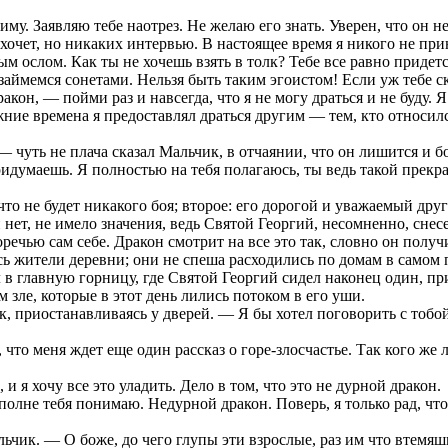
иму. Заявляю тебе наотрез. Не желаю его знать. Уверен, что он
 хочет, но никаких интервью. В настоящее время я никого не пр
ослом. Как ты не хочешь взять в толк? Тебе все равно придется
займемся сонетами. Нельзя быть таким эгоистом! Если уж тебе с
он, — пойми раз и навсегда, что я не могу драться и не буду. Я
жние времена я предоставлял драться другим — тем, кто относилс
— чуть не плача сказал Мальчик, в отчаянии, что он лишится и бо
думаешь. Я полностью на тебя полагаюсь, ты ведь такой прекра
о не будет никакого боя; второе: его дорогой и уважаемый друг 
 нет, не имело значения, ведь Святой Георгий, несомненно, снесе
речью сам себе. Дракон смотрит на все это так, словно он полу
ись жители деревни; они не спеша расходились по домам в само
в главную горницу, где Святой Георгий сидел наконец один, пр
ле, которые в этот день лились потоком в его уши.
риостанавливаясь у дверей. — Я бы хотел поговорить с тобой об
 что меня ждет еще один рассказ о горе-злосчастье. Так кого ж
и я хочу все это уладить. Дело в том, что это не дурной дракон.
олне тебя понимаю. Недурной дракон. Поверь, я только рад, чт
чик. — О боже, до чего глупы эти взрослые, раз им что втемяши