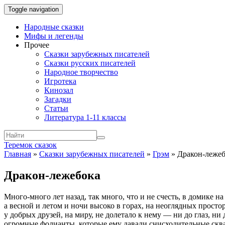
Toggle navigation
Народные сказки
Мифы и легенды
Прочее
Сказки зарубежных писателей
Сказки русских писателей
Народное творчество
Игротека
Кинозал
Загадки
Статьи
Литература 1-11 классы
Теремок сказок
Главная
»
Сказки зарубежных писателей
»
Грэм
»
Дракон-леже
Дракон-лежебока
Много-много лет назад, так много, что и не счесть, в домике
а весной и летом и ночи высоко в горах, на неоглядных простор
у добрых друзей, на миру, не долетало к нему — ни до глаз, ни
огромные фолианты, которые ему давали снисходительные сква