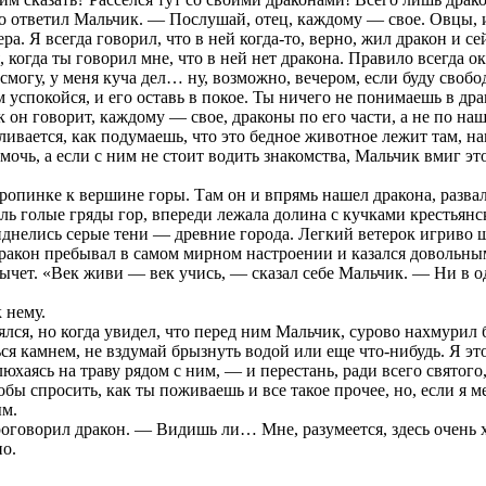
но ответил Мальчик. — Послушай, отец, каждому — свое. Овцы, и
ера. Я всегда говорил, что в ней когда-то, верно, жил дракон и 
, когда ты говорил мне, что в ней нет дракона. Правило всегда 
е смогу, у меня куча дел… ну, возможно, вечером, если буду сво
м успокойся, и его оставь в покое. Ты ничего не понимаешь в дра
он говорит, каждому — свое, драконы по его части, а не по наше
бливается, как подумаешь, что это бедное животное лежит там, н
омочь, а если с ним не стоит водить знакомства, Мальчик вмиг э
опинке к вершине горы. Там он и впрямь нашел дракона, развал
ь голые гряды гор, впереди лежала долина с кучками крестьянск
иднелись серые тени — древние города. Легкий ветерок игриво 
ракон пребывал в самом мирном настроении и казался довольным
ычет. «Век живи — век учись, — сказал себе Мальчик. — Ни в о
 нему.
я, но когда увидел, что перед ним Мальчик, сурово нахмурил 
я камнем, не вздумай брызнуть водой или еще что-нибудь. Я это
юхаясь на траву рядом с ним, — и перестань, ради всего святого,
обы спросить, как ты поживаешь и все такое прочее, но, если я м
ым.
роговорил дракон. — Видишь ли… Мне, разумеется, здесь очень хо
но.