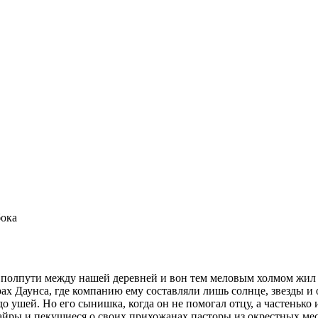
бока
 на полпути между нашей деревней и вон тем меловым холмом жил
ах Даунса, где компанию ему составляли лишь солнце, звезды и ов
 до ушей. Но его сынишка, когда он не помогал отцу, а частенько
йры и пекущиеся о своих прихожанах пасторы из окрестных мес