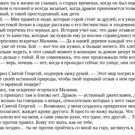
аких ты в жизни не слышал, о старых временах, когда он был еще
твом и поэзией и всегда засыпает, когда дракон принимается толко
вый, и такой простодушный, как дитя.
. — Мне нравятся люди, которые горой стоят за друзей, и я увере
с жестокой болью в сердце рассказы о его бесчинствах и злодеян
ый перечень его черных дел. История учит нас, что даже отъявл
се те качества, которые заслужили ему (и вполне справедливо) 
рпеливо вскричал Мальчик. — Да в нашей деревне каждый что ни
уже об этом. Бой — вот что им нужно, к больше ничего. Их хлеб
дальше ходить, в этот самый момент в конюшне за домом заперт 
то дельце с тобой. Я не сомневаюсь, что они прожужжали тебе все
 — верь, хочешь — нет, когда я проходил сейчас по улице, они о
л Святой Георгий, подперев щеку рукой. — Этот мир погряз в гр
ет своей истинной природы, чтобы твой хороший отзыв о нем при
его мрачной пещере?
них, так искренне огорчился Мальчик.
х принцесс там и близко нет. Дракон — истинный джентльмен, д
 вольно ты говоришь о вещах, относительно которых у него таки
 Святой Георгий. — Возможно, у меня создалось превратное мне
ак полагают, жаждет крови другого. Я просто не вижу выхода. Чт
или все на меня, а сами умыли руки, что один, что другой… Теб
против правил. Кому это знать, как не тебе.
 поздно… ты не против пройтись со мной на гору, заглянуть к д