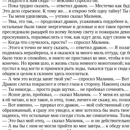
— Надолго к нам сюда? — вежливо спросил он.
— Пока трудно сказать, — ответил дракон. — Местечко как будто
Это дело серьезное. К тому же… я открою тебе одну тайну! Ты 
— Ты меня удивляешь, — учтиво сказал Мальчик.
— Увы, это так, — продолжал дракон, усаживаясь поудобнее и, с
остальные были такие энергичные и деловые и все такое проче
преследовали рыцарей по всему белому свету и пожирали девиц,
проснувшись, поразмыслить о том, как идут дела, идут своим чер
— Когда что случилось, прости? — спросил Мальчик.
— Этого я точно не могу сказать, — ответил дракон. — Я полаг
поднялась неразбериха, и я оказался за много миль оттуда, где 
было тихо и спокойно, и никто не приставал ко мне, чтобы я 
конечно. Но время шло, и жизнь стала немного монотонной; на
пустил в ход когти и принялся рыть ходы, тыкался туда и сюда 
общем и целом я склонен здесь поселиться.
— А чем это всегда занят твой ум? — спросил Мальчик. — Вот ч
Дракон слегка покраснел и отвел глаза в сторону. Наконец сказ
— Ты никогда… просто ради шутки… не пробовал сочинять… н
— Ясное дело, пробовал, — сказал Мальчик. — У меня их целая 
я ей читаю, и все такое, и отец, тоже, ничего не скажу, но, пох
— Вот именно, — прервал его дракон, — мой собственный случа
образованный, я сразу это увидел, и мне хотелось бы знать твое
надеюсь, что остальные мои соседи столь же симпатичны. Толь
— Это был мой отец, — сказал Мальчик, — и он действительно
— А вы бы с ним не могли прийти ко мне завтра… к обеду или 