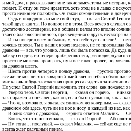
и мой друг, и рассказывает мне такие замечательные истории, к
пойдет. И отцу он тоже нравится, хоть отец не в ладах с искусс
просто нельзя не полюбить. Он такой обходительный и доверчи
— Сядь и пододвинь ко мне свой стул, — сказал Святой Георгий
такой друг, как ты. Но вопрос не в этом. Весь вечер я слушал 
достаточно достоверны, но в общем и целом это вполне солидн
твоего благовоспитанного, просвещенного друга, несмотря на в
— И ты поверил всем небылицам, что тебе тут наплели! — нете
хочешь спроси. Ты в наших краях недавно, не то прослышал бы 
драконы — все, что угодно, лишь бы была потасовка. Да куда 
забаву сегодня, но теперь приберегают его, раз подвернулось э
просто не можешь проиграть, ну и все такое прочее, но, хочешь
на дракона шесть.
— Шесть против четырех в пользу дракона, — грустно проговори
все же не мог ли этот коварный змий ввести тебя в обман насч
миг какая-нибудь злосчастная принцесса сидеть в заточении в 
Не успел Святой Георгий вымолвить эти слова, как пожалел о 
— Уверяю тебя, Святой Георгий, — сказал он горячо, — никаки
так поражен и опечален, как он, если бы он услышал, как… как
— Что ж, возможно, я оказался слишком легковерным, — сказал
драконом оба здесь, чуть ли не нос к носу, и каждый из нас, к
— В одно слово с драконом, — сердито ответил Мальчик. — Свал
— Боюсь, что это невозможно, — сказал Георгий. — Абсолютно 
— Ну, тогда… послушай, — сказал Мальчик, — сейчас еще не так
всегда ждет радушный прием.