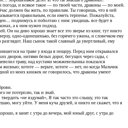
 погода, и всякое такое — по твоей части, драконы — по моей.
сейчас должен бы жить, по правилам. Ты говоришь, что в ней
оказывается правильным, если иметь терпенье. Пожалуйста,
боден… поднимусь и поболтаю с ним: увидишь. все будет в
конах, а к ним нужен подход.
й. Он на диво хорошо знает все это зверье из книг, тут никто
аверху, одно-одинешенько, без горячего ужина, и словечком ему
то разглядит. Наш сынок такой славный да увертливый, ему
ившегося на траве у входа в пещеру. Перед ним открывался
их дворов, нитями белых дорог, бегущих через сады, с
шевелил траву, над кустами можжевельника показался
 жизнью; хотите — верьте, хотите — нет, но когда Мальчик
дной из моих книжек не говорилось, что драконы умеют
брови.
го не потерплю, так и знай.
 твердить «не вздумай», Я так часто это слышу, это так
ешаю, могу уйти. У меня куча друзей, и никто не скажет, что я
рошо, я занят с утра до вечера, мой юный друг, с утра до