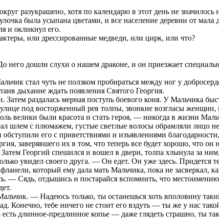
вокруг разукрашено, хотя по календарю в этот день не значилось
улочка была усыпана цветами, и все население деревни от мала д
ля и окликнул его.
актеры, или дрессированные медведи, или цирк, или что?
о него дошли слухи о нашем драконе, и он приезжает специально
Мальчик стал чуть не ползком пробираться между ног у добросер
атаив дыхание ждать появления Святого Георгия.
 Затем раздалась мерная поступь боевого коня. У Мальчика быст
по улице под восторженный рев толпы, звонкие возгласы женщин,
оль велики были красота и стать героя, — никогда в жизни Мал
висал шлем с плюмажем, густые светлые волосы обрамляли лицо не
и обступили его с приветствиями и изъявлениями благодарност
я, заверявшего их в том, что теперь все будет хорошо, что он н
 Затем Георгий спешился и вошел в двери, толпа хлынула за ним,
лько увидел своего друга. — Он едет. Он уже здесь. Придется те
ланели, который ему дала мать Мальчика, пока не засверкал, ка
сь. — Сядь, отдышись и постарайся вспомнить, что местоимению
дет.
альчик. — Надеюсь только, ты останешься хоть вполовину таким 
ад. Конечно, тебе ничего не стоит его вздуть — ты же у нас так
его есть длинное-предлинное копье — даже глядеть страшно, ты т