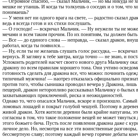
— Огромное спасибо, — сказал Мальчик, — но мы никуда не ход
мешке не утаишь. И когда ты толкуешь о соседях и о том, что х
понимаешь?
— У меня нет ни одного врага на свете, — радостно сказал дра
ведь я всегда готов и их стихи послушать.
— О господи! — вскричал Мальчик. — Ну неужели ты не можешь 
мечами и всем таким прочим. По их понятиям, ты должен быть 
— Все — до единого слова — неправда, — сказал дракон, внуш
работал, когда ты появился…
— Ну, если ты не желаешь слушать голос рассудка, — вскричал М
вернусь. Я загляну к тебе завтра, когда точно — не знаю, и по
Успокоить родителей насчет своего нового друга Мальчику ока
дракону по всем правилам хорошего тона. Они учтиво осведоми
готовность сделать для дракона все, что можно: починить одежд
типичный мужчина! — наотрез отказалась официально признать 
против того, чтобы сынишка проводил вечера у Дракона, лишь 
пещерой, дракон неторопливо рассказывал Мальчику о былых вр
захватывающих приключений, риска и неожиданностей.
Однако то, чего опасался Мальчик, вскоре и произошло. Самый
ломовых лошадей и покрыт голубой чешуей. Поэтому в деревенс
живой дракон. Хотя жители деревни были крайне напуганы, это
согласны в том, что такое положение вещей не может тянуться 
этого божьего бича. Пусть после появления дракона даже с кури
личное дело. Но, несмотря на все эти воинственные разговоры,
бессмертную славу; поэтому каждый вечер горячие дебаты конч