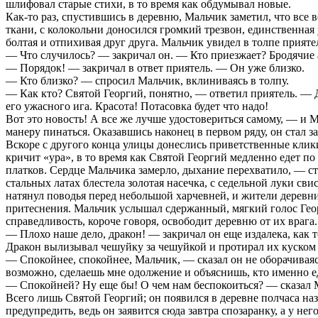
шлифовал старые стихи, в то время как обдумывал новые.
Как-то раз, спустившись в деревню, Мальчик заметил, что все 
ткани, с колокольни доносился громкий трезвон, единственная 
болтая и отпихивая друг друга. Мальчик увидел в толпе прияте
— Что случилось? — закричал он. — Кто приезжает? Бродячие 
— Порядок! — закричал в ответ приятель. — Он уже близко.
— Кто близко? — спросил Мальчик, вклиниваясь в толпу.
— Как кто? Святой Георгий, понятно, — ответил приятель. — Д
его ужасного ига. Красота! Потасовка будет что надо!
Вот это новость! А все же лучше удостовериться самому, — и 
манеру пинаться. Оказавшись наконец в первом ряду, он стал з
Вскоре с другого конца улицы донеслись приветственные клики.
кричит «ура», в то время как Святой Георгий медленно едет 
платков. Сердце Мальчика замерло, дыхание перехватило, — ст
стальных латах блестела золотая насечка, с седельной луки с
натянул поводья перед небольшой харчевней, и жители деревн
притеснения. Мальчик услышал сдержанный, мягкий голос Георги
справедливость, короче говоря, освободит деревню от их врага.
— Плохо наше дело, дракон! — закричал он еще издалека, как то
Дракон вылизывал чешуйку за чешуйкой и протирал их куском ф
— Спокойнее, спокойнее, Мальчик, — сказал он не оборачивая
возможно, сделаешь мне одолжение и объяснишь, кто именно е
— Спокойней? Ну еще бы! О чем нам беспокоиться? — сказал М
Всего лишь Святой Георгий; он появился в деревне полчаса наз
предупредить, ведь он заявится сюда завтра спозаранку, а у н