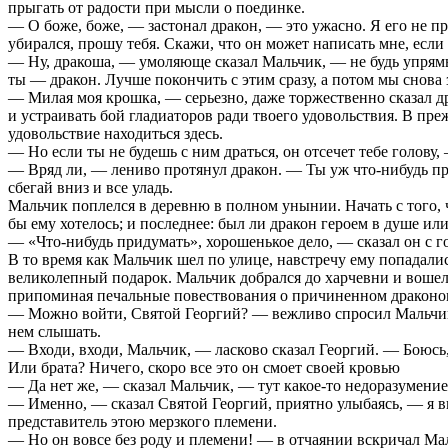
прыгать от радости при мысли о поединке.
— О боже, боже, — застонал дракон, — это ужасно. Я его не пр
убирался, прошу тебя. Скажи, что он может написать мне, если
— Ну, дракоша, — умоляюще сказал Мальчик, — не будь упрямым 
ты — дракон. Лучше покончить с этим сразу, а потом мы снова 
— Милая моя крошка, — серьезно, даже торжественно сказал драк
и устраивать бой гладиаторов ради твоего удовольствия. В пре
удовольствие находиться здесь.
— Но если ты не будешь с ним драться, он отсечет тебе голову, 
— Вряд ли, — лениво протянул дракон. — Ты уж что-нибудь при
сбегай вниз и все уладь.
Мальчик поплелся в деревню в полном унынии. Начать с того, чт
бы ему хотелось; и последнее: был ли дракон героем в душе или
— «Что-нибудь придумать», хорошенькое дело, — сказал он с го
В то время как Мальчик шел по улице, навстречу ему попадал
великолепный подарок. Мальчик добрался до харчевни и вошел 
припоминая печальные повествования о причиненном драконом з
— Можно войти, Святой Георгий? — вежливо спросил Мальчик, п
нем слышать.
— Входи, входи, Мальчик, — ласково сказал Георгий. — Боюсь,
Или брата? Ничего, скоро все это он смоет своей кровью
— Да нет же, — сказал Мальчик, — тут какое-то недоразумение, 
— Именно, — сказал Святой Георгий, приятно улыбаясь, — я вп
представитель этою мерзкого племени.
— Но он вовсе без роду и племени! — в отчаянии вскричал Маль