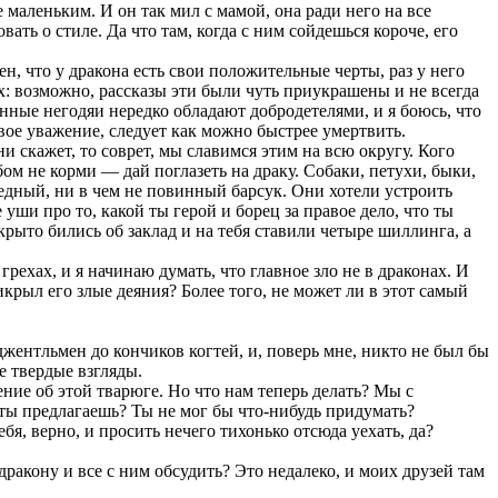
 маленьким. И он так мил с мамой, она ради него на все
вать о стиле. Да что там, когда с ним сойдешься короче, его
н, что у дракона есть свои положительные черты, раз у него
иях: возможно, рассказы эти были чуть приукрашены и не всегда
енные негодяи нередко обладают добродетелями, и я боюсь, что
твое уважение, следует как можно быстрее умертвить.
 скажет, то соврет, мы славимся этим на всю округу. Кого
ом не корми — дай поглазеть на драку. Собаки, петухи, быки,
бедный, ни в чем не повинный барсук. Они хотели устроить
 уши про то, какой ты герой и борец за правое дело, что ты
ткрыто бились об заклад и на тебя ставили четыре шиллинга, а
ехах, и я начинаю думать, что главное зло не в драконах. И
крыл его злые деяния? Более того, не может ли в этот самый
жентльмен до кончиков когтей, и, поверь мне, никто не был бы
е твердые взгляды.
ние об этой тварюге. Но что нам теперь делать? Мы с
о ты предлагаешь? Ты не мог бы что-нибудь придумать?
я, верно, и просить нечего тихонько отсюда уехать, да?
ракону и все с ним обсудить? Это недалеко, и моих друзей там