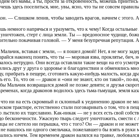
им без мамы, а ты, прости за откровенность, можешь прийтись е
очешь здесь поселиться, мне, увы, ясно, что ты не совсем прави
кон. — Слишком ленив, чтобы заводить врагов, начнем с этого. А
немного напрячься и уразуметь, что к чему! Когда остальные л
уничтожен, стерт с лица земли. Ты — вредоносное чудище, божь
ительно покачивая головой. — У меня безупречная репутация. А
альчик, вставая с земли, — я пошел домой! Нет, я не могу задер
старайся наконец понять, что ты — моровая язва, проклятье, бич
залось нетрудно. Они всегда оставляли такие вещи на его усмот
лись друг у друга о здоровье и благоденствии и обменялись мн
у, прибрать в пещере, сготовить какую-нибудь малость, когда др
его. То, что он — дракон и «они не знают, кто он такой», по-
бы Мальчик возвращался домой не позже девяти; и друзья скорот
еменах, когда драконов водилось здесь тьма-тьмущая, земля каз
 что ни на есть скромный и склонный к уединению дракон не мож
ком трактире, естественно стали поговаривать о том, что в пе
 льстило их тщеславию. Как-никак — не у всех есть свой собст
до бесконечности. Ужасную тварь следует уничтожить, смести с 
цы не слетело ни перышка, что с того? Он — дракон и не может э
 не нашлось ни одного смельчака, пожелавшего бы взять в руки м
ались ничем. Тем временем дракон валялся на травке, любовалс