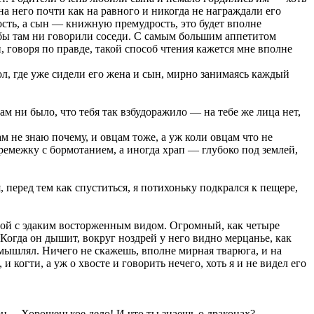
на него почти как на равного и никогда не награждали его
ость, а сын — книжную премудрость, это будет вполне
 бы там ни говорили соседи. С самым большим аппетитом
и, говоря по правде, такой способ чтения кажется мне вполне
тол, где уже сидели его жена и сын, мирно занимаясь каждый
ам ни было, что тебя так взбудоражило — на тебе же лица нет,
м не знаю почему, и овцам тоже, а уж коли овцам что не
перемежку с бормотанием, а иногда храп — глубоко под землей,
, перед тем как спуститься, я потихоньку подкрался к пещере,
адой с эдаким восторженным видом. Огромный, как четыре
Когда он дышит, вокруг ноздрей у него видно мерцанье, как
змышлял. Ничего не скажешь, вполне мирная тварюга, и на
и когти, а уж о хвосте и говорить нечего, хоть я и не видел его
он… Хорошенькое дело! И что ты знаешь о драконах?