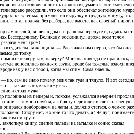
ек дороги и позволяли читать сколько вздумается; они смотрели 
ители здраво рассудили, что если они обеспечат житейскую мудр
мудрость частенько приходит на выручку в трудную минуту, что
и, глотал подряд, без разбора, все вместе, как слоеный пирог, 
ор сам не свой, вошел в дом в страшном перепуге и, садясь за с
иях Бессердечному Великану, воскликнул, дрожа всем телом:
 разрази меня гром!
ть рассудительная женщина. — Расскажи нам сперва, что бы оно т
аемся до толку.
помните пещеру там, наверху? Мне она никогда не нравилась, са
емя оттуда доносились какие-то звуки, вроде бы тяжелые вздохи в
вроде как у нас с тобой, когда мы спим. Сама знаешь.
 но, сам не знаю почему, меня так туда и тянуло. И вот сегодня
его — так же ясно, как вижу вас.
ение и страх мужа.
з до половины из пещеры и, похоже, услаждался вечерней прохл
спине — темно-голубая, а к брюху переходит в светло-зеленую. 
 опирался подбородком на лапы и, должно статься, о чем-то ра
положено. Спору нет. Но мне-то что делать, а? Чешуя, понимаете, 
 как там ни крути.
 захлопнул книгу, сцепил пальцы на затылке и сонно сказал:
кон.
м сказать? Расселся тут со своими драконами! Всего лишь драк