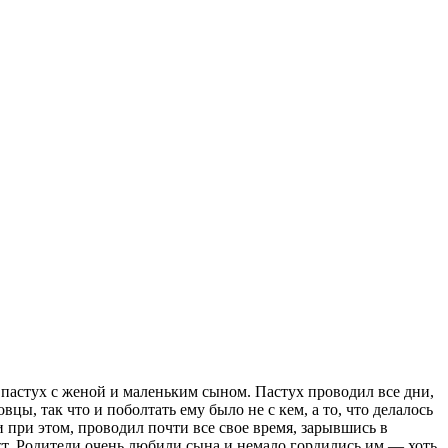
 пастух с женой и маленьким сыном. Пастух проводил все дни,
цы, так что и поболтать ему было не с кем, а то, что делалось
 и при этом, проводил почти все свое время, зарывшись в
т. Родители очень любили сына и немало гордились им — хоть