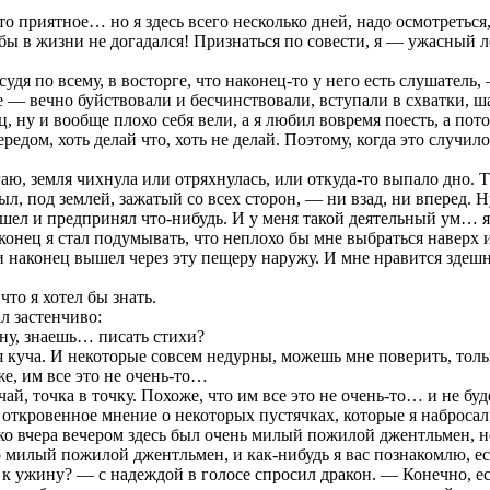
 приятное… но я здесь всего несколько дней, надо осмотреться, 
бы в жизни не догадался! Признаться по совести, я — ужасный л
удя по всему, в восторге, что наконец-то у него есть слушатель,
е — вечно буйствовали и бесчинствовали, вступали в схватки, ш
 ну и вообще плохо себя вели, а я любил вовремя поесть, а пот
едом, хоть делай что, хоть не делай. Поэтому, когда это случило
аю, земля чихнула или отряхнулась, или откуда-то выпало дно. Т
был, под землей, зажатый со всех сторон, — ни взад, ни вперед. 
пошел и предпринял что-нибудь. И у меня такой деятельный ум… я
конец я стал подумывать, что неплохо бы мне выбраться наверх 
и наконец вышел через эту пещеру наружу. И мне нравится здешня
то я хотел бы знать.
ал застенчиво:
у, знаешь… писать стихи?
куча. И некоторые совсем недурны, можешь мне поверить, только
оже, им все это не очень-то…
й, точка в точку. Похоже, что им все это не очень-то… и не бу
 откровенное мнение о некоторых пустячках, которые я набросал, 
ко вчера вечером здесь был очень милый пожилой джентльмен, но
 милый пожилой джентльмен, и как-нибудь я вас познакомлю, ес
к ужину? — с надеждой в голосе спросил дракон. — Конечно, ес