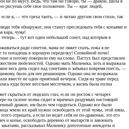
й не по вкусу. Ведь, что там ни говори, ты — дракон, шила в
льно рисуешь себе свое положение. Ты — враг людей,
 если я, — что греха таить, — и читаю другим свои стихи, так
юди тебя обнаружат, они станут преследовать тебя с копьями и
я кара, чума!
 теперь… тут вот один небольшой сонет, над которым я
живаться ради сонетов, мама не ляжет спать, пока я не
, не то попадешь в хорошую переделку! Спокойной ночи!
рение и потому поверили ему на слово. Пастух был представлен
ожеством любезностей. Однако мать Мальчика, хоть и выражала
акон весь день сидел над сонетами и забывал вовремя поесть, —
видимому, было для нее решающим. Однако она не возражала
али вместе не один приятный вечерок. Сидя на траве перед
алась куда более веселым местечком, а жизнь была полна
ет скрыться от людских глаз, если он ростом с четырех
щере на склоне холма сидит в мрачных раздумьях настоящий
венный дракон, им было чем гордиться. Однако все были
лица земли их край нужно освободить от этой чумы, этой язвы,
того отрицать, а если он ведет себя не по-драконьи, это его
еч и копье, освободить деревню от мытарств и завоевать
я закатами, рассказывал Мальчику допотопные анекдоты и