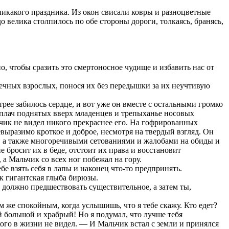
 никакого праздника. Из окон свисали ковры и разноцветные
о велика столпилось по обе стороны дороги, толкаясь, бранясь,
, чтобы сразить это смертоносное чудище и избавить нас от
дечных взрослых, понося их без передышки за их неучтивую
рее забилось сердце, и вот уже он вместе с остальными громко
 плач поднятых вверх младенцев и трепыханье носовых
ьчик не видел никого прекраснее его. На гофрированных
выразимо кроткое и доброе, несмотря на твердый взгляд. Он
и, а также многоречивыми сетованиями и жалобами на обиды и
е бросит их в беде, отстоит их права и восстановит
 а Мальчик со всех ног побежал на гору.
бе взять себя в лапы и наконец что-то предпринять.
к гигантская глыба бирюзы.
 должно предшествовать существительное, а затем ты,
же спокойным, когда услышишь, что я тебе скажу. Кто едет?
ой большой и храбрый! Но я подумал, что лучше тебя
акого в жизни не видел. — И Мальчик встал с земли и принялся