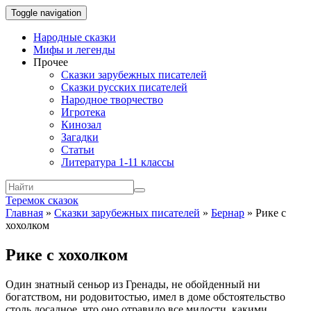
Toggle navigation
Народные сказки
Мифы и легенды
Прочее
Сказки зарубежных писателей
Сказки русских писателей
Народное творчество
Игротека
Кинозал
Загадки
Статьи
Литература 1-11 классы
Теремок сказок
Главная
»
Сказки зарубежных писателей
»
Бернар
»
Рике с
хохолком
Рике с хохолком
Один знатный сеньор из Гренады, не обойденный ни
богатством, ни родовитостью, имел в доме обстоятельство
столь досадное, что оно отравило все милости, какими