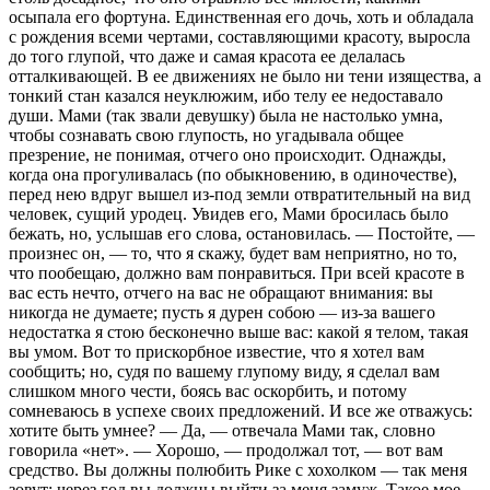
осыпала его фортуна. Единственная его дочь, хоть и обладала
с рождения всеми чертами, составляющими красоту, выросла
до того глупой, что даже и самая красота ее делалась
отталкивающей. В ее движениях не было ни тени изящества, а
тонкий стан казался неуклюжим, ибо телу ее недоставало
души. Мами (так звали девушку) была не настолько умна,
чтобы сознавать свою глупость, но угадывала общее
презрение, не понимая, отчего оно происходит. Однажды,
когда она прогуливалась (по обыкновению, в одиночестве),
перед нею вдруг вышел из-под земли отвратительный на вид
человек, сущий уродец. Увидев его, Мами бросилась было
бежать, но, услышав его слова, остановилась. — Постойте, —
произнес он, — то, что я скажу, будет вам неприятно, но то,
что пообещаю, должно вам понравиться. При всей красоте в
вас есть нечто, отчего на вас не обращают внимания: вы
никогда не думаете; пусть я дурен собою — из-за вашего
недостатка я стою бесконечно выше вас: какой я телом, такая
вы умом. Вот то прискорбное известие, что я хотел вам
сообщить; но, судя по вашему глупому виду, я сделал вам
слишком много чести, боясь вас оскорбить, и потому
сомневаюсь в успехе своих предложений. И все же отважусь:
хотите быть умнее? — Да, — отвечала Мами так, словно
говорила «нет». — Хорошо, — продолжал тот, — вот вам
средство. Вы должны полюбить Рике с хохолком — так меня
зовут; через год вы должны выйти за меня замуж. Такое мое