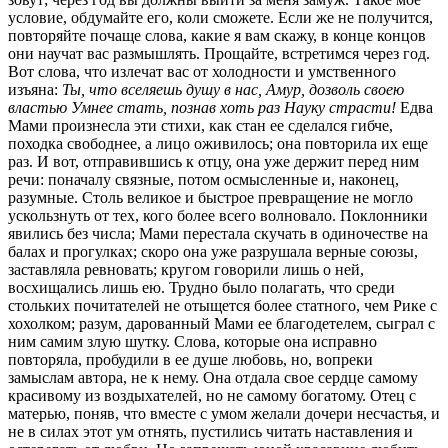
условие, обдумайте его, коли сможете. Если же не получится,
повторяйте почаще слова, какие я вам скажу, в конце концов
они научат вас размышлять. Прощайте, встретимся через год.
Вот слова, что излечат вас от холодности и умственного
изъяна:
Ты, что вселяешь душу в нас, Амур, дозволь своею
властью Умнее стать, познав хоть раз Науку страсти!
Едва Мами произнесла эти стихи, как стан ее сделался гибче, походка свободнее, а лицо оживилось; она повторила их еще раз. И вот, отправившись к отцу, она уже держит перед ним речи: поначалу связные, потом осмысленные и, наконец, разумные. Столь великое и быстрое превращение не могло ускользнуть от тех, кого более всего волновало. Поклонники явились без числа; Мами перестала скучать в одиночестве на балах и прогулках; скоро она уже разрушала верные союзы, заставляла ревновать; кругом говорили лишь о ней, восхищались лишь ею. Трудно было полагать, что среди стольких почитателей не отыщется более статного, чем Рике с хохолком; разум, дарованный Мами ее благодетелем, сыграл с ним самим злую шутку. Слова, которые она исправно повторяла, пробудили в ее душе любовь, но, вопреки замыслам автора, не к нему. Она отдала свое сердце самому красивому из воздыхателей, но не самому богатому. Отец с матерью, поняв, что вместе с умом желали дочери несчастья, и не в силах этот ум отнять, пустились читать наставления и остерегать от любви. Но запрещать юной красавице любить — все равно что запрещать дереву зеленеть весною: ее любовь к Араде (так звали юношу) от этого только возросла. Из осторожности она никому не рассказывала, каким путем достался ей разум. Тщеславие мешало ей открыть секрет; и теперь уже доставало ума, чтобы понять, как важно держать в тайне его происхождение. Между тем год, определенный ей Рике с хохолком, чтобы выучиться думать и решиться выйти замуж, истекал; в жестокой тоске ожидала она назначенного срока; самый ум, подмечающий все новые и новые горестные обстоятельства, сделался ей постыл. Она навеки расстанется с возлюбленным, попадет во власть человеку, о котором знает лишь то, что он урод и что это, быть может, не худший из его недостатков; притом она обещала выйти за этого человека замуж в обмен на его дары, а возвращать дары обратно ей не хочется, — таковы были ее мысли. Однажды на прогулке она, отделавшись от остальных, размышляла о горькой своей участи, как вдруг из-под земли до нее донесся сильный гул и голоса, распевавшие хором те самые стихи, каким научил ее Рике с хохолком; она задрожала, предчувствуя беду. И тут земля отверзается, Мами незаметно опускается вниз и видит Рике с хохолком, а вокруг — таких же, как он уродов. Отрадное зрелище для девушки, за которой ухаживали красивейшие юноши страны! Горе оказалось сильней удивления, и она, не говоря ни слова, залилась горючими слезами, не найдя иного употребления уму, дарованному Рике с хохолком. Тот тоже смотрел на нее печально. — Сударыня, — заговорил он, — как нетрудно понять, я вам сейчас отвратительнее даже, чем в первую нашу встречу; наградив вас умом, я погубил сам себя; но ведь вы пока свободны, у вас есть выбор: или выходите за меня замуж, или становитесь такой, как раньше; я могу либо вернуть вас отцу в прежнем виде, либо сделать владычицей всего этого королевства. Я — король гномов, вы станете королевой; и если вам будет угодно простить мою наружность и пожертвовать усладами взора, то в иных усладах у вас не будет недостатка. Я владею всеми земными сокровищами — они ваши; а кто имеет золото и ум и при этом несчастен, тот пусть пеняет на себя. Я боюсь, как бы решение ваше не стало следствием ложной учтивости; я боюсь показаться вам лишним среди всех моих богатств; и если сокровища мои со мною вместе вам не нужны, скажите — я провожу вас далеко отсюда, а здесь я хочу быть вполне счастлив. Даю вам два дня: осмотритесь в моих владениях и решите мою и свою судьбу. Рике с хохолком отвел ее в великолепные покои и удалился; прислуживали ей женщины-гномы, и их безобразие причиняло ей меньше страданий, чем безобразие мужчин. Подали прекрасный обед, но за ним Мами недоставало приятного общества; после обеда была представлена комедия, но уродство актеров мешало увлечься действием. Вечером в ее честь задали бал, но на этом балу ей никому не хотелось понравиться; одним словом, все показалось ей в высшей степени отвратительным, и она бы не колеблясь поблагодарила Рике с хохолком за обещанные сокровища и услады и покинула его, когда бы не угроза снова стать глупой. Она бы с легкостью возвратилась к прежнему бессмыслию, только бы избавиться от ненавистного супруга, — но у нее был возлюбленный, и он бы непременно покинул ее без всякого сожаления. Правда, Араду она теряла и выходя замуж за гнома, — ведь ей бы не пришлось больше встречаться с юношей, беседовать с ним, даже подать о себе весть; он мог заподозрить ее в неверности. Так что мужа, отнявшего у нее все самое дорогое, она бы ненавидела, даже если бы он был красавец: но в довершении всего он был ужасающим уродом. Легко ли принять решение в таких обстоятельствах! Два дня истекли, а она все еще пребывала в нерешительности и сказала гному, что не в силах сделать выбор. — Значит, решение ваше не в мою пользу, — заключил тот. — Что ж, я верну вас в прежнее состояние, которое вы не решаетесь предпочесть. Мами содрогнулась; мысль, что возлюбленный отвернется от нее, пронзила ее такой болью, что девушка отказалась от него сама. — Хорошо, — сказала она гному, — вы решили взять меня в жены, пусть будет по-вашему. Рике с хохолком не заставил долго себя упрашивать; он женился на Мами, и с замужеством ума у нее еще прибавилось — но вместе с умом прибавилось и горя; уродец, которому она отдалась, приводил ее в ужас, она не понимала, как ей прожить рядом с ним еще хотя бы минуту. Гном прекрасно понимал, что жена его ненавидит, и был задет, хотя и хвастал силой своего ума. Отвращение Мами оборачивалось ежечасным упреком в безобразии, он проклинал женщин, брак и собственное любопытство, погнавшее его за пределы своих владений. Нередко он оставлял Мами в одиночестве; а поскольку той ничего не оставалось, кроме как думать, она и подумала, что надо бы Араде своими глазами убедиться в ее постоянстве. Он мог случайно оказаться поблизости — ведь она же забрела сюда; во всяком случае, нужно было дать о себе знать, а исчезновение свое оправдать тем, что ее похитил гном, один вид которого послужит лучшим залогом ее верности. Для умной и любящей женщины нет ничего невозможного. Она подкупила одного гнома, и он передал от нее весточку Араде; по счастью, в ту пору верные возлюбленные еще не перевелись. Арада, забытый Мами, был в отчаянии, но не сердился; обидные подозрения не посещали его ум; он жаловался, угасая, но не позволил себе ни одной мысли, оскорбительной для любимой, и не искал забвения; движимый подобными чувствами, он, как нетрудно представить, отыскал бы Мами даже с опасностью для жизни, когда бы знал, где она и что она не запретила ему приходить. Он пробрался к Мами в подземное королевство, нашел ее, бросился к ее ногам; она отвечала ему разумно и нежно. После долгих уговоров она наконец разрешила ему оставить мир и поселиться под землей, хотя ничего так не желала, как этого его решения. Понемногу Мами повеселела и красота ее стала еще безупречнее, но любящий гном опечалился: он был слишком умен и слишком хорошо знал ненависть жены, чтобы приписать облегчение ее страданий действию привычки. Мами по неосторожности стала надевать украшения; гном знал себе цену и не верил, что может удостоиться подобной чести. Он начал искать и в конце концов обнаружил, что во дворце прячется красивый мужчина; большего ему и не требовалось. Он задумал не просто избавиться от соперника, но изощренно ему отомстить. Призвав Мами, он сказал: — Я не собираюсь тратить время на такие пустяки, как жалобы и упреки — пусть этим занимаются люди; даруя вам разум, я полагал, что стану наслаждаться его плодами: вы же обратили его против меня; но вы исполнили мое условие, и потому я не могу отнять его у вас совсем. Вы не нарушили нашего договора, но все же не вполне строго его соблюдали. Разделим же наши притязания: по ночам вы будете умны, мне не нужна глупая жена, зато днем встречайтесь с кем вам угодно. В тот же миг Мами почувствовала, что ум ее цепенеет, а потом и это ощущение исчезло. Ночью мысли ее проснулись, она обдумала свое несчастье и расплакалась, не смея ни утешиться, ни поискать какую-нибудь хитрость, которую мог подсказать ей просветлевший разум. На следующую ночь, заметив, что муж сладко спит, она подложила ему под нос травку, от которой сон становился крепче и длился столько, сколько было нужно. Она встала, оставила ненавистного гнома и, влекомая грезами, пошла в ту сторону, где жил Арада, не так разыскивая его, как скорее всего льстя себя надеждой, что он сам ее ищет; он оказался в одной из аллей, где они часто встречались прежде, и вопрошал природу об участи любимой. Мами с удовольствием поведала о своих невзгодах, и от рассказа боль ее утихла. На следующую ночь они, не сговариваясь, снова встретились на том же месте, и тайные эти свидания продолжались так долго, что самые их горести обернулись новым, еще не изведанным счастьем; ум и любовь подсказывали Мами тысячи уловок, чтобы оставаться привлекательной — Арада не вспоминал, что вторую половину дня она глупеет. С рассветом Мами шла будить гнома; вернувшись, она тут же убирала подальше снотворные травки. Наступало утро, ум ее исчезал, но она целые дни напролет спала. Это относительное счастье не могло длиться вечно; трава не только усыпляла гнома, но и заставляла его храпеть. Однажды гном-слуга, решив спросонок, что хозяин стонет, прибежал к нему; и вот он видит травки, лежащие у того под носом, и убирает их, думая, что в них-то и есть причина беспокойства: от подобной заботы случилось сразу трое несчастных. Гном хватился жены, как бешеный бросился ее искать; случай или злой рок привел его туда, где влюбленные без устали клялись друг другу в вечной любви; он не произнес ни слова, но, коснувшись волшебной палочкой любовника, он превратил его в точно такого же урода, каким был сам; и Мами, так часто гулявшая с Арадой, перестала отличать его от супруга. Так у нее вдруг оказалось двое мужей вместо одного, и она не знала, кому пожаловаться, боясь принять ненавистного гнома за возлюбленного; впрочем она, должно быть, ничего не потеряла: любовники со временем уже ничем не отличаютс