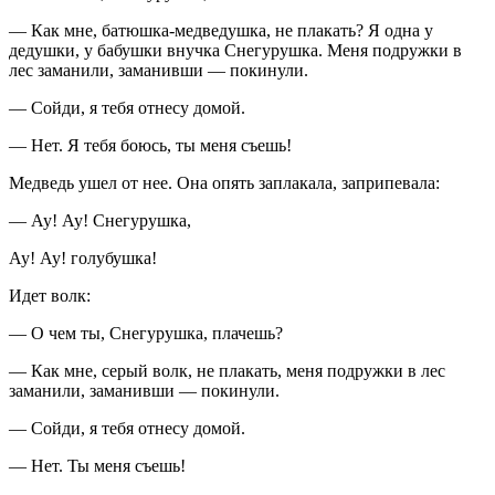
— Как мне, батюшка-медведушка, не плакать? Я одна у
дедушки, у бабушки внучка Снегурушка. Меня подружки в
лес заманили, заманивши — покинули.
— Сойди, я тебя отнесу домой.
— Нет. Я тебя боюсь, ты меня съешь!
Медведь ушел от нее. Она опять заплакала, заприпевала:
— Ау! Ау! Снегурушка,
Ау! Ау! голубушка!
Идет волк:
— О чем ты, Снегурушка, плачешь?
— Как мне, серый волк, не плакать, меня подружки в лес
заманили, заманивши — покинули.
— Сойди, я тебя отнесу домой.
— Нет. Ты меня съешь!