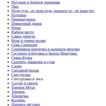
Петушок и бобовое зернышко
Пых
Поди туда - не знаю куда, принеси то - не знаю что
Потешки
Привередница
Пряничный домик
Репка
Рыбное место
Самое дорогое
Волк и семеро козлят
Семь Симеонов
Серебряное блюдечко и наливное яблочко
Сестрица Алёнушка и братец Иванушка
Сивка-Бурка
Скатерть, баранчик и сума
Слово
Смоляной бычок
Снегурочка
Снегурушка и лиса
Солдат и смерть
Теремок Мухи
Теремок
Терешечка
Колобок
Царевна-лягушка