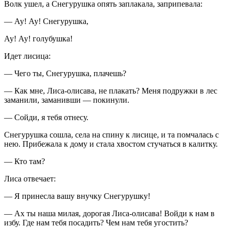
Волк ушел, а Снегурушка опять заплакала, заприпевала:
— Ау! Ау! Снегурушка,
Ау! Ау! голубушка!
Идет лисица:
— Чего ты, Снегурушка, плачешь?
— Как мне, Лиса-олисава, не плакать? Меня подружки в лес
заманили, заманивши — покинули.
— Сойди, я тебя отнесу.
Снегурушка сошла, села на спину к лисице, и та помчалась с
нею. Прибежала к дому и стала хвостом стучаться в калитку.
— Кто там?
Лиса отвечает:
— Я принесла вашу внучку Снегурушку!
— Ах ты наша милая, дорогая Лиса-олисава! Войди к нам в
избу. Где нам тебя посадить? Чем нам тебя угостить?