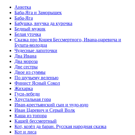
Анютка
Баба-Яга и Заморышек
Баба-Яга
Бабушка, внучка да курочка
Бедный мужик
Белая уточка
Сказка про Кощея Бессмертного, Ивана-царевича и
Булата-молодца
Чудесные лапоточки
Два Ивана
Два мороза
Две сестры
Двое из суммы
По щучьему веленью
Финист Ясный Сокол
Жихарка
Гуси-лебеди
Хрустальная гора
Иван-крестьянский сын и чудо-юдо
Иван Царевич и Серый Волк
Каша из топора
Кащей бессмертный
Кот, козёл да баран. Русская народная сказка
Кот и лиса