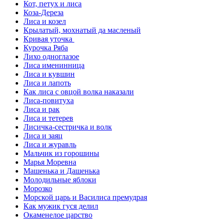
Кот, петух и лиса
Коза-Дереза
Лиса и козел
Крылатый, мохнатый да масленый
Кривая уточка
Курочка Ряба
Лихо одноглазое
Лиса именинница
Лиса и кувшин
Лиса и лапоть
Как лиса с овцой волка наказали
Лиса-повитуха
Лиса и рак
Лиса и тетерев
Лисичка-сестричка и волк
Лиса и заяц
Лиса и журавль
Мальчик из горошины
Марья Моревна
Машенька и Дашенька
Молодильные яблоки
Морозко
Морской царь и Василиса премудрая
Как мужик гуся делил
Окаменелое царство