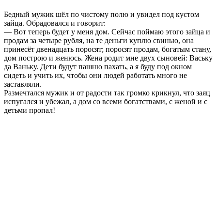
Бедный мужик шёл по чистому полю и увидел под кустом
зайца. Обрадовался и говорит:
— Вот теперь будет у меня дом. Сейчас поймаю этого зайца и
продам за четыре рубля, на те деньги куплю свинью, она
принесёт двенадцать поросят; поросят продам, богатым стану,
дом построю и женюсь. Жена родит мне двух сыновей: Ваську
да Ваньку. Дети будут пашню пахать, а я буду под окном
сидеть и учить их, чтобы они людей работать много не
заставляли.
Размечтался мужик и от радости так громко крикнул, что заяц
испу­гался и убежал, а дом со всеми богатствами, с женой и с
детьми пропал!