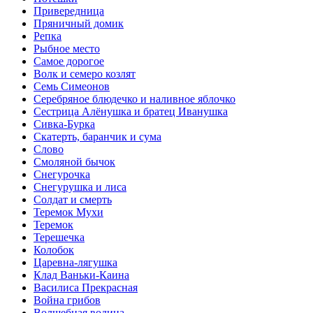
Привередница
Пряничный домик
Репка
Рыбное место
Самое дорогое
Волк и семеро козлят
Семь Симеонов
Серебряное блюдечко и наливное яблочко
Сестрица Алёнушка и братец Иванушка
Сивка-Бурка
Скатерть, баранчик и сума
Слово
Смоляной бычок
Снегурочка
Снегурушка и лиса
Солдат и смерть
Теремок Мухи
Теремок
Терешечка
Колобок
Царевна-лягушка
Клад Ваньки-Каина
Василиса Прекрасная
Война грибов
Волшебная водица