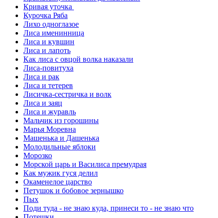
Кривая уточка
Курочка Ряба
Лихо одноглазое
Лиса именинница
Лиса и кувшин
Лиса и лапоть
Как лиса с овцой волка наказали
Лиса-повитуха
Лиса и рак
Лиса и тетерев
Лисичка-сестричка и волк
Лиса и заяц
Лиса и журавль
Мальчик из горошины
Марья Моревна
Машенька и Дашенька
Молодильные яблоки
Морозко
Морской царь и Василиса премудрая
Как мужик гуся делил
Окаменелое царство
Петушок и бобовое зернышко
Пых
Поди туда - не знаю куда, принеси то - не знаю что
Потешки