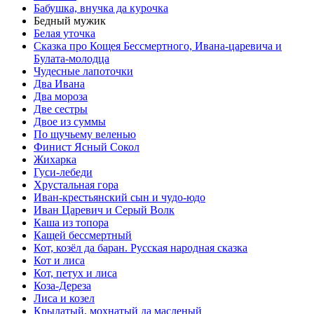
Бабушка, внучка да курочка
Бедный мужик
Белая уточка
Сказка про Кощея Бессмертного, Ивана-царевича и
Булата-молодца
Чудесные лапоточки
Два Ивана
Два мороза
Две сестры
Двое из суммы
По щучьему веленью
Финист Ясный Сокол
Жихарка
Гуси-лебеди
Хрустальная гора
Иван-крестьянский сын и чудо-юдо
Иван Царевич и Серый Волк
Каша из топора
Кащей бессмертный
Кот, козёл да баран. Русская народная сказка
Кот и лиса
Кот, петух и лиса
Коза-Дереза
Лиса и козел
Крылатый, мохнатый да масленый