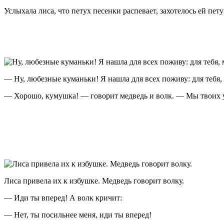
Услыхала лиса, что петух песенки распевает, захотелось ей пет
— Ну, любезные куманьки! Я нашла для всех поживу: для тебя, м
— Хорошо, кумушка! — говорит медведь и волк. — Мы твоих ус
Лиса привела их к избушке. Медведь говорит волку.
— Иди ты вперед! А волк кричит:
— Нет, ты посильнее меня, иди ты вперед!