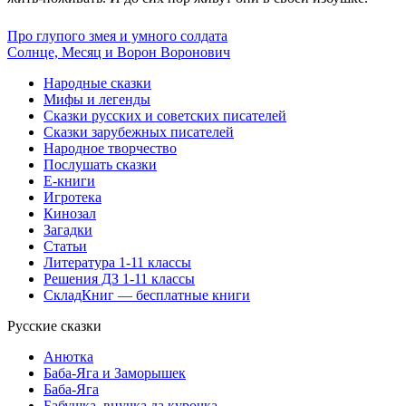
Про глупого змея и умного солдата
Солнце, Месяц и Ворон Воронович
Народные сказки
Мифы и легенды
Сказки русских и советских писателей
Сказки зарубежных писателей
Народное творчество
Послушать сказки
Е-книги
Игротека
Кинозал
Загадки
Статьи
Литература 1-11 классы
Решения ДЗ 1-11 классы
СкладКниг — бесплатные книги
Русские сказки
Анютка
Баба-Яга и Заморышек
Баба-Яга
Бабушка, внучка да курочка