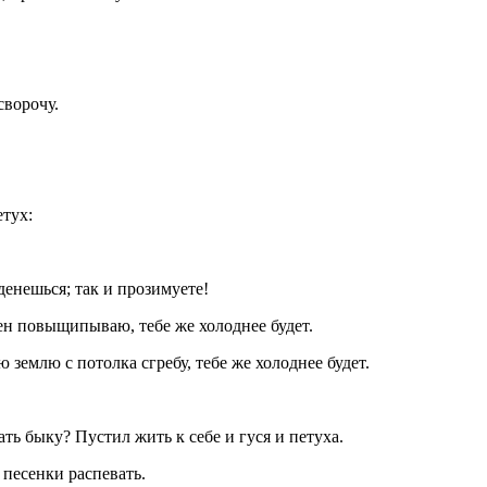
сворочу.
денешься; так и прозимуете!
тен повыщипываю, тебе же холоднее будет.
 землю с потолка сгребу, тебе же холоднее будет.
ать быку? Пустил жить к себе и гуся и петуха.
 песенки распевать.