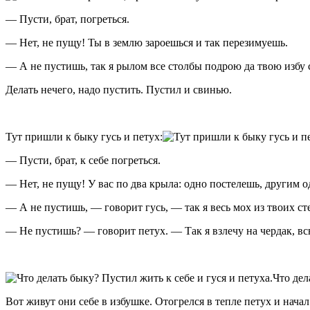
— Пусти, брат, погреться.
— Нет, не пущу! Ты в землю зароешься и так перезимуешь.
— А не пустишь, так я рылом все столбы подрою да твою избу 
Делать нечего, надо пустить. Пустил и свинью.
Тут пришли к быку гусь и петух:
— Пусти, брат, к себе погреться.
— Нет, не пущу! У вас по два крыла: одно постелешь, другим о
— А не пустишь, — говорит гусь, — так я весь мох из твоих с
— Не пустишь? — говорит петух. — Так я взлечу на чердак, всю
Что дел
Вот живут они себе в избушке. Отогрелся в тепле петух и начал