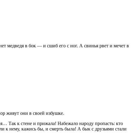
ет медведя в бок — и сшиб его с ног. А свинья рвет и мечет в
еня… Так к стене и прижала! Набежало народу пропасть: кто
али к нему, кажись бы, и смерть была! А бык с друзьями стали