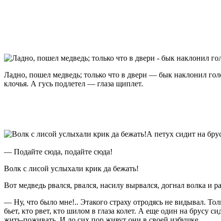
Ладно, пошел медведь; только что в двери — бык наклонил голов
клочья. А гусь подлетел — глаза щиплет.
А петух сидит на бру
— Подайте сюда, подайте сюда!
Волк с лисой услыхали крик да бежать!
Вот медведь рвался, рвался, насилу вырвался, догнал волка и р
— Ну, что было мне!.. Этакого страху отродясь не видывал. Тол
бьет, кто рвет, кто шилом в глаза колет. А еще один на брусу с
жить-поживать. И до сих пор живут они в своей избушке.