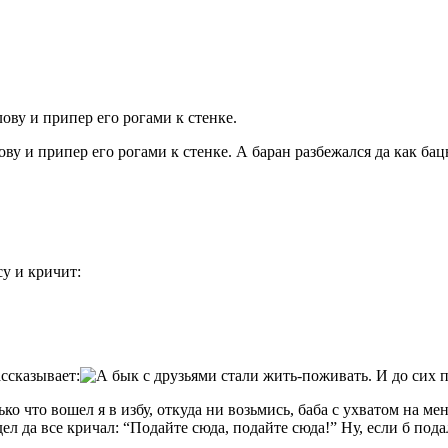
у и припер его рогами к стенке. А баран разбежался да как бацн
су и кричит:
ассказывает:
ько что вошел я в избу, откуда ни возьмись, баба с ухватом на м
идел да все кричал: “Подайте сюда, подайте сюда!” Ну, если б под