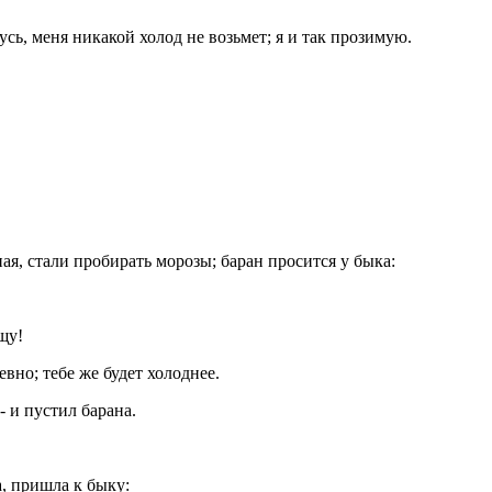
сь, меня никакой холод не возьмет; я и так прозимую.
ая, стали пробирать морозы; баран просится у быка:
щу!
вно; тебе же будет холоднее.
- и пустил барана.
а, пришла к быку: