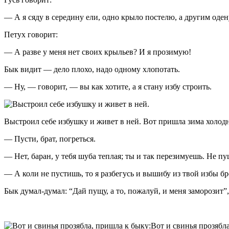
— А я сяду в середину ели, одно крыло постелю, а другим одену
Петух говорит:
— А разве у меня нет своих крыльев? И я прозимую!
Бык видит — дело плохо, надо одному хлопотать.
— Ну, — говорит, — вы как хотите, а я стану избу строить.
Выстроил себе избушку и живет в ней. Вот пришла зима холодн
— Пусти, брат, погреться.
— Нет, баран, у тебя шуба теплая; ты и так перезимуешь. Не пу
— А коли не пустишь, то я разбегусь и вышибу из твой избы бре
Бык думал-думал: “Дай пущу, а то, пожалуй, и меня заморозит”,
Вот и свинья прозябл