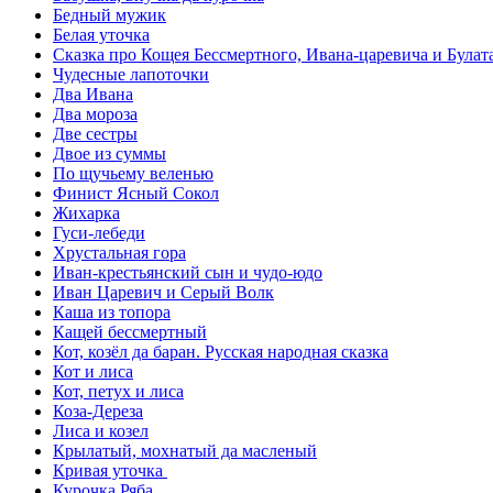
Бедный мужик
Белая уточка
Сказка про Кощея Бессмертного, Ивана-царевича и Булат
Чудесные лапоточки
Два Ивана
Два мороза
Две сестры
Двое из суммы
По щучьему веленью
Финист Ясный Сокол
Жихарка
Гуси-лебеди
Хрустальная гора
Иван-крестьянский сын и чудо-юдо
Иван Царевич и Серый Волк
Каша из топора
Кащей бессмертный
Кот, козёл да баран. Русская народная сказка
Кот и лиса
Кот, петух и лиса
Коза-Дереза
Лиса и козел
Крылатый, мохнатый да масленый
Кривая уточка
Курочка Ряба