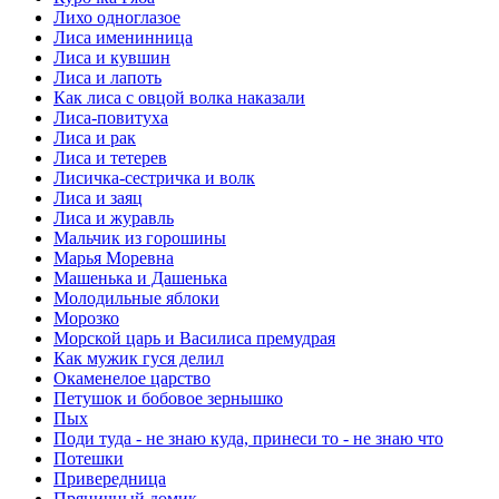
Лихо одноглазое
Лиса именинница
Лиса и кувшин
Лиса и лапоть
Как лиса с овцой волка наказали
Лиса-повитуха
Лиса и рак
Лиса и тетерев
Лисичка-сестричка и волк
Лиса и заяц
Лиса и журавль
Мальчик из горошины
Марья Моревна
Машенька и Дашенька
Молодильные яблоки
Морозко
Морской царь и Василиса премудрая
Как мужик гуся делил
Окаменелое царство
Петушок и бобовое зернышко
Пых
Поди туда - не знаю куда, принеси то - не знаю что
Потешки
Привередница
Пряничный домик