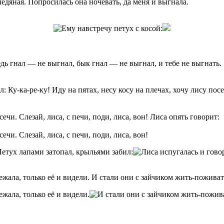
ледяная. Попросилась она ночевать, да меня и выгнала.
дь гнал — не выгнал, бык гнал — не выгнал, и тебе не выгнать.
Ку-ка-ре-ку! Иду на пятах, несу косу на плечах, хочу лису посеч
ечи. Слезай, лиса, с печи, поди, лиса, вон! Лиса опять говорит:
ечи. Слезай, лиса, с печи, поди, лиса, вон!
ежала, только её и видели. И стали они с зайчиком жить-поживат