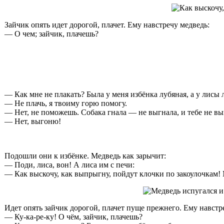
Зайчик опять идет дорогой, плачет. Ему навстречу медведь:
— О чем; зайчик, плачешь?
— Как мне не плакать? Была у меня избёнка лубяная, а у лисы 
— Не плачь, я твоиму горю помогу.
— Нет, не поможешь. Собака гнала — не выгнала, и тебе не вы
— Нет, выгоню!
Подошли они к избёнке. Медведь как зарычит:
— Поди, лиса, вон! А лиса им с печи:
— Как выскочу, как выпрыгну, пойдут клочки по закоулочкам! 
Идет опять зайчик дорогой, плачет пуще прежнего. Ему навстре
— Ку-ка-ре-ку! О чём, зайчик, плачешь?