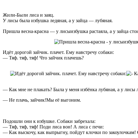
Ж
или-
Б
ыли лиса и заяц.
У лисы была избушка ледяная, а у зайца — лубяная.
Пришла весна-красна — у лисыизбушка растаяла, а у зайца стои
Идёт дорогой зайчик. плачет. Ему навстречу собаки:
— Тяф. тяф, тяф! Что зайчик плачешь?
— Как мне не плакать? Была у меня избёнка лубяная, а у лисы 
— Не плачь, зайчик!Мы её выгоним.
Подошли они к избушке. Собаки забрехала:
— Тяф, тяф, тяф! Поди лиса вон! А лиса с печи:
— Как выскочу, как выпрыгну, пойдут клочки по закоулочкам!