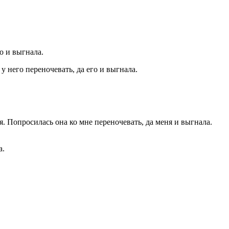
го и выгнала.
а.