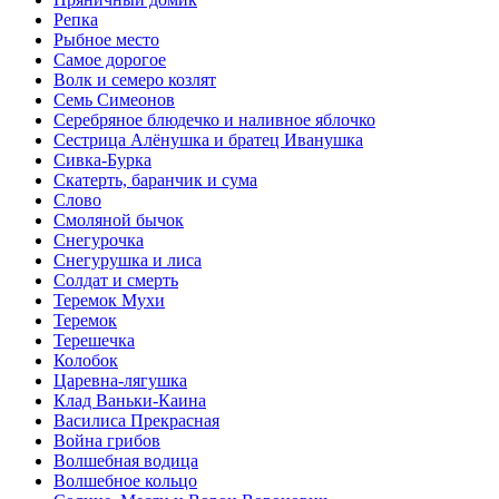
Репка
Рыбное место
Самое дорогое
Волк и семеро козлят
Семь Симеонов
Серебряное блюдечко и наливное яблочко
Сестрица Алёнушка и братец Иванушка
Сивка-Бурка
Скатерть, баранчик и сума
Слово
Смоляной бычок
Снегурочка
Снегурушка и лиса
Солдат и смерть
Теремок Мухи
Теремок
Терешечка
Колобок
Царевна-лягушка
Клад Ваньки-Каина
Василиса Прекрасная
Война грибов
Волшебная водица
Волшебное кольцо