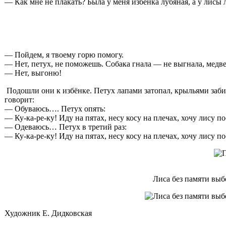
— Как мне не плакать? Была у меня избёнка лубяная, а у лисы 
— Пойдем, я твоему горю помогу.
— Нет, петух, не поможешь. Собака гнала — не выгнала, медве
— Нет, выгоню!
Подошли они к избёнке. Петух лапами затопал, крыльями забил: 
говорит:
— Обуваюсь…. Петух опять:
— Ку-ка-ре-ку! Иду на пятах, несу косу на плечах, хочу лису пос
— Одеваюсь… Петух в третий раз:
— Ку-ка-ре-ку! Иду на пятах, несу косу на плечах, хочу лису пос
Лиса без памяти выб
Художник Е. Дидковская