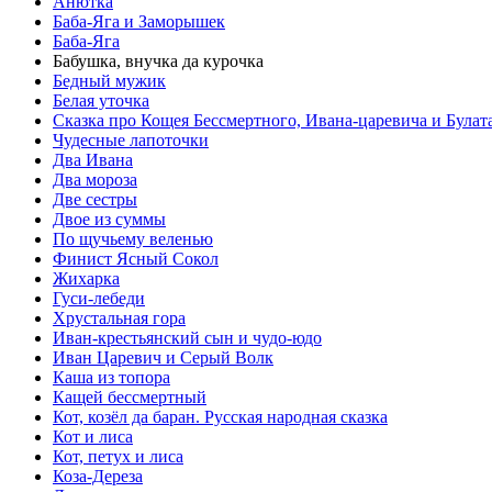
Анютка
Баба-Яга и Заморышек
Баба-Яга
Бабушка, внучка да курочка
Бедный мужик
Белая уточка
Сказка про Кощея Бессмертного, Ивана-царевича и Булат
Чудесные лапоточки
Два Ивана
Два мороза
Две сестры
Двое из суммы
По щучьему веленью
Финист Ясный Сокол
Жихарка
Гуси-лебеди
Хрустальная гора
Иван-крестьянский сын и чудо-юдо
Иван Царевич и Серый Волк
Каша из топора
Кащей бессмертный
Кот, козёл да баран. Русская народная сказка
Кот и лиса
Кот, петух и лиса
Коза-Дереза