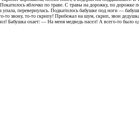
а. Покатилось яблочко по траве. С травы на дорожку, по дорожке
упала, перевернулась. Подкатилось бабушке под ноги — бабушка 
 то-то звону, то-то скрипу! Прибежал на шум, скрип, звон дедуш
ил! Бабушка охает: — На меня медведь насел! А всего-то было о