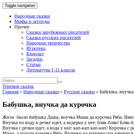
Toggle navigation
Народные сказки
Мифы и легенды
Прочее
Сказки зарубежных писателей
Сказки русских писателей
Народное творчество
Игротека
Кинозал
Загадки
Статьи
Литература 1-11 классы
Теремок сказок
Главная
»
Народные сказки
»
Русские сказки
»
Бабушка, внучка
Бабушка, внучка да курочка
Жили -были бабушка Даша, внучка Маша да курочка Ряба. Вместе
Внучка по воду к речке идет, а ведерки у нее: бляк-бляк! Бляк-бл
Внучка с речки идет, а вода у нее: кап-кап кап-кап! Курочка с 
Маша, а позади курочка Ряба. Ведерки на коромыслах качаются,