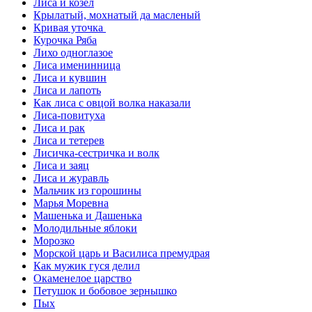
Лиса и козел
Крылатый, мохнатый да масленый
Кривая уточка
Курочка Ряба
Лихо одноглазое
Лиса именинница
Лиса и кувшин
Лиса и лапоть
Как лиса с овцой волка наказали
Лиса-повитуха
Лиса и рак
Лиса и тетерев
Лисичка-сестричка и волк
Лиса и заяц
Лиса и журавль
Мальчик из горошины
Марья Моревна
Машенька и Дашенька
Молодильные яблоки
Морозко
Морской царь и Василиса премудрая
Как мужик гуся делил
Окаменелое царство
Петушок и бобовое зернышко
Пых