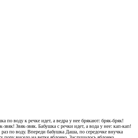
 по воду к речке идет, а ведра у нее брякают: бряк-бряк!
к-звяк! Звяк-звяк. Бабушка с речки идет, а вода у нее: кап-кап!
ни раз по воду. Впереди бабушка Даша, по середочке внучка
у пору висело на ветке яблочко. Заслушалось яблочко,