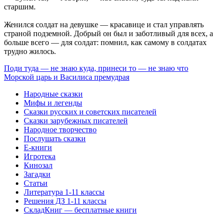
старшим.
Женился солдат на девушке — красавице и стал управлять
страной подземной. Добрый он был и заботливый для всех, а
больше всего — для солдат: помнил, как самому в солдатах
трудно жилось.
Поди туда — не знаю куда, принеси то — не знаю что
Морской царь и Василиса премудрая
Народные сказки
Мифы и легенды
Сказки русских и советских писателей
Сказки зарубежных писателей
Народное творчество
Послушать сказки
Е-книги
Игротека
Кинозал
Загадки
Статьи
Литература 1-11 классы
Решения ДЗ 1-11 классы
СкладКниг — бесплатные книги