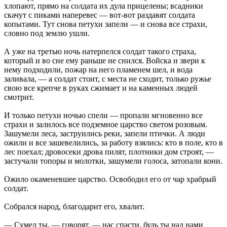
хлопают, прямо на солдата их дула прицелены; всадники
скачут с пиками наперевес — вот-вот раздавят солдата
копытами. Тут снова петухи запели — и снова все страхи,
словно под землю ушли.
А уже на третью ночь натерпелся солдат такого страха,
который и во сне ему раньше не снился. Войска и звери к
нему подходили, пожар на него пламенем шел, и вода
заливала, — а солдат стоит, с места не сходит, только ружье
свою все крепче в руках сжимает и на каменных людей
смотрит.
И только петухи ночью спели — пропали мгновенно все
страхи и залилось все подземное царство светом розовым.
Зашумели леса, заструились реки, запели птички. А люди
ожили и все зашевелились, за работу взялись: кто в поле, кто в
лес поехал; дровосеки дрова пилят, плотники дом строят, —
застучали топоры и молотки, зашумели голоса, затопали кони.
Ожило окаменевшее царство. Освободил его от чар храбрый
солдат.
Собрался народ, благодарит его, хвалит.
— Сумел ты, — говорят, — нас спасти, будь ты над нами