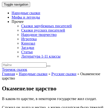
Toggle navigation
Народные сказки
Мифы и легенды
Прочее
Сказки зарубежных писателей
Сказки русских писателей
Народное творчество
Игротека
Кинозал
Загадки
Статьи
Литература 1-11 классы
Теремок сказок
Главная
»
Народные сказки
»
Русские сказки
»
Окаменелое
царство
Окаменелое царство
В каком-то царстве, в некотором государстве жил солдат.
Служил он долго и честно, а жизнь солдатская было тяжелой