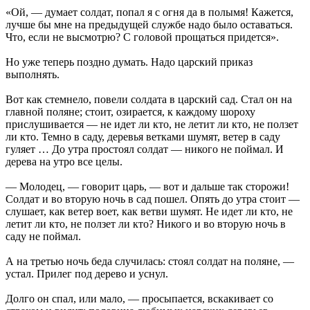
«Ой, — думает солдат, попал я с огня да в полымя! Кажется,
лучше бы мне на предыдущей службе надо было оставаться.
Что, если не высмотрю? С головой прощаться придется».
Но уже теперь поздно думать. Надо царский приказ
выполнять.
Вот как стемнело, повели солдата в царский сад. Стал он на
главной поляне; стоит, озирается, к каждому шороху
прислушивается — не идет ли кто, не летит ли кто, не ползет
ли кто. Темно в саду, деревья ветками шумят, ветер в саду
гуляет … До утра простоял солдат — никого не поймал. И
дерева на утро все целы.
— Молодец, — говорит царь, — вот и дальше так сторожи!
Солдат и во вторую ночь в сад пошел. Опять до утра стоит —
слушает, как ветер воет, как ветви шумят. Не идет ли кто, не
летит ли кто, не ползет ли кто? Никого и во вторую ночь в
саду не поймал.
А на третью ночь беда случилась: стоял солдат на поляне, —
устал. Прилег под дерево и уснул.
Долго он спал, или мало, — просыпается, вскакивает со