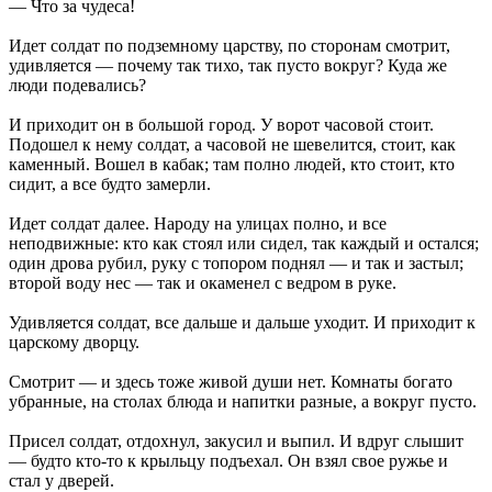
— Что за чудеса!
Идет солдат по подземному царству, по сторонам смотрит,
удивляется — почему так тихо, так пусто вокруг? Куда же
люди подевались?
И приходит он в большой город. У ворот часовой стоит.
Подошел к нему солдат, а часовой не шевелится, стоит, как
каменный. Вошел в кабак; там полно людей, кто стоит, кто
сидит, а все будто замерли.
Идет солдат далее. Народу на улицах полно, и все
неподвижные: кто как стоял или сидел, так каждый и остался;
один дрова рубил, руку с топором поднял — и так и застыл;
второй воду нес — так и окаменел с ведром в руке.
Удивляется солдат, все дальше и дальше уходит. И приходит к
царскому дворцу.
Смотрит — и здесь тоже живой души нет. Комнаты богато
убранные, на столах блюда и напитки разные, а вокруг пусто.
Присел солдат, отдохнул, закусил и выпил. И вдруг слышит
— будто кто-то к крыльцу подъехал. Он взял свое ружье и
стал у дверей.