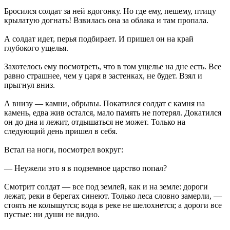
Бросился солдат за ней вдогонку. Но где ему, пешему, птицу
крылатую догнать! Взвилась она за облака и там пропала.
А солдат идет, перья подбирает. И пришел он на край
глубокого ущелья.
Захотелось ему посмотреть, что в том ущелье на дне есть. Все
равно страшнее, чем у царя в застенках, не будет. Взял и
прыгнул вниз.
А внизу — камни, обрывы. Покатился солдат с камня на
камень, едва жив остался, мало память не потерял. Докатился
он до дна и лежит, отдышаться не может. Только на
следующий день пришел в себя.
Встал на ноги, посмотрел вокруг:
— Неужели это я в подземное царство попал?
Смотрит солдат — все под землей, как и на земле: дороги
лежат, реки в берегах синеют. Только леса словно замерли, —
стоять не колышутся; вода в реке не шелохнется; а дороги все
пустые: ни души не видно.