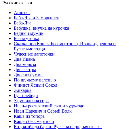
Русские сказки
Анютка
Баба-Яга и Заморышек
Баба-Яга
Бабушка, внучка да курочка
Бедный мужик
Белая уточка
Сказка про Кощея Бессмертного, Ивана-царевича и
Булата-молодца
Чудесные лапоточки
Два Ивана
Два мороза
Две сестры
Двое из суммы
По щучьему веленью
Финист Ясный Сокол
Жихарка
Гуси-лебеди
Хрустальная гора
Иван-крестьянский сын и чудо-юдо
Иван Царевич и Серый Волк
Каша из топора
Кащей бессмертный
Кот, козёл да баран. Русская народная сказка