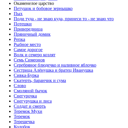
Окаменелое царство
Петушок и бобовое зернышко
Пых
Поди туда - не знаю куда, принеси то - не знаю что
Потешки
Привередница
Пряничный домик
Репка
Рыбное место
Самое дорогое
Волк и семеро козлят
Семь Симеонов
Серебряное блюдечко и наливное яблочко
Сестрица Алёнушка и братец Иванушка
Сивка-Бурка
Скатерть, баранчик и сума
Слово
Смоляной бычок
Снегурочка
Снегурушка и лиса
Солдат и смерть
Теремок Мухи
Теремок
Терешечка
Колобок