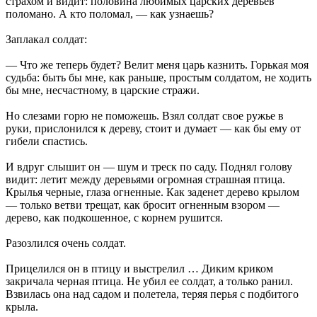
страхом и видит: половина любимых царских деревьев
поломано. А кто поломал, — как узнаешь?
Заплакал солдат:
— Что же теперь будет? Велит меня царь казнить. Горькая моя
судьба: быть бы мне, как раньше, простым солдатом, не ходить
бы мне, несчастному, в царские стражи.
Но слезами горю не поможешь. Взял солдат свое ружье в
руки, прислонился к дереву, стоит и думает — как бы ему от
гибели спастись.
И вдруг слышит он — шум и треск по саду. Поднял голову
видит: летит между деревьями огромная страшная птица.
Крылья черные, глаза огненные. Как заденет дерево крылом
— только ветви трещат, как бросит огненным взором —
дерево, как подкошенное, с корнем рушится.
Разозлился очень солдат.
Прицелился он в птицу и выстрелил … Диким криком
закричала черная птица. Не убил ее солдат, а только ранил.
Взвилась она над садом и полетела, теряя перья с подбитого
крыла.