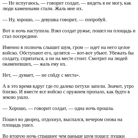
— Не испугаюсь, — говорит солдат, — видеть я не могу, как
люди каменными стали. Жаль мне их.
— Ну, хорошо, — девушка говорит, — попробуй.
Вот и ночь наступила. Взял солдат ружье, пошел на площадь и
стал посередине.
Именно в полночь слышит шум, гром — идет на него целое
войско. Обступают его, целятся — вот-вот убьют. Убежать бы
солдату, спрятаться, а он на месте стоит. Смотрит на людей
окаменевших, — жаль ему их.
Нет, — думает, — не сойду с места».
А в это время вдруг где-то далеко петухи запели. Значит, утро
близко. И вместе все войско с оружием пропало, как будто в
землю ушло.
— Хорошо, — говорит солдат, — одна ночь прошла.
Пошел во дворец, отдохнул, выспался, вечером снова на
площадь ушел.
Во вторую ночь страшнее чем раньше шум пошел: пушки