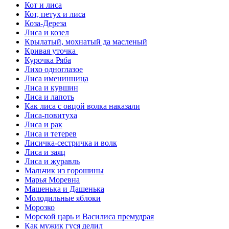
Кот и лиса
Кот, петух и лиса
Коза-Дереза
Лиса и козел
Крылатый, мохнатый да масленый
Кривая уточка
Курочка Ряба
Лихо одноглазое
Лиса именинница
Лиса и кувшин
Лиса и лапоть
Как лиса с овцой волка наказали
Лиса-повитуха
Лиса и рак
Лиса и тетерев
Лисичка-сестричка и волк
Лиса и заяц
Лиса и журавль
Мальчик из горошины
Марья Моревна
Машенька и Дашенька
Молодильные яблоки
Морозко
Морской царь и Василиса премудрая
Как мужик гуся делил