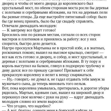
дворец и чтобы от моего дворца до королевского был
хрустальный мост, по обеим сторонам моста росли бы деревья
с золотыми и серебряными яблоками, на тех на деревьях пели
бы разные птицы. Да еще выстройте пятиглавый собор: было
бы где венец принять, было бы где свадьбу справлять.
Отвечали двенадцать молодцев:
— К завтрему все будет готово!
Бросились они по разным местам, согнали со всех сторон
мастеров и плотников и принялись за работу: все у них
спорится, быстро дело делается.
Наутро проснулся Мартынка не в простой избе, а в знатных,
роскошных покоях; вышел на высокое крыльцо, смотрит —
все как есть готово: и дворец, и собор, и мост хрустальный, и
деревья с золотыми и серебряными яблоками. В ту пору и
король выступил на балкон, глянул в подзорную трубочку и
диву дался: все по приказу сделано! Призывает к себе
прекрасную королевну и велит к венцу снаряжаться.
— Ну,- говорит,- не думал я, не гадал отдавать тебя замуж за
мужичьего сына, да теперь миновать того нельзя.
Вот, пока королевна умывалась, притиралась, в дорогие уборы
рядилась, Мартын, вдовьин сын, вышел на широкий двор и
перекинул свое колечко с руки на руку — вдруг двенадцать
молодцев словно из земли выросли:
— Что угодно, что надобно?
— А вот, братцы, оденьте меня в боярский кафтан да