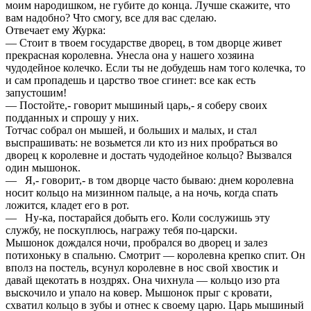
моим народишком, не губите до конца. Лучше скажите, что
вам надобно? Что смогу, все для вас сделаю.
Отвечает ему Журка:
— Стоит в твоем государстве дворец, в том дворце живет
прекрасная королевна. Унесла она у нашего хозяина
чудодейное колечко. Если ты не добудешь нам того колечка, то
и сам пропадешь и царство твое сгинет: все как есть
запустошим!
— Постойте,- говорит мышиный царь,- я соберу своих
подданных и спрошу у них.
Тотчас собрал он мышей, и больших и малых, и стал
выспрашивать: не возьмется ли кто из них пробраться во
дворец к королевне и достать чудодейное кольцо? Вызвался
один мышонок.
— Я,- говорит,- в том дворце часто бываю: днем королевна
носит кольцо на мизинном пальце, а на ночь, когда спать
ложится, кладет его в рот.
— Ну-ка, постарайся добыть его. Коли сослужишь эту
службу, не поскуплюсь, награжу тебя по-царски.
Мышонок дождался ночи, пробрался во дворец и залез
потихоньку в спальню. Смотрит — королевна крепко спит. Он
вполз на постель, всунул королевне в нос свой хвостик и
давай щекотать в ноздрях. Она чихнула — кольцо изо рта
выскочило и упало на ковер. Мышонок прыг с кровати,
схватил кольцо в зубы и отнес к своему царю. Царь мышиный