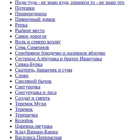
Поди туда - не знаю куда, принеси то - не знаю что
Потешки
Привередница
Пряничный домик
Репка
Рыбное место
Самое дорогое
Волк и семеро козлят
Семь Симеонов
Серебряное блюдечко и наливное яблочко
Сестрица Алёнушка и братец Иванушка
Сивка-Бурка
Скатерть, баранчик и сума
Слово
Смоляной бычок
Снегурочка
Снегурушка и лиса
Солдат и смерть
Теремок Мухи
Теремок
Терешечка
Колобок
Царевна-лягушка
Клад Ваньки-Каина
Василиса Прекрасная