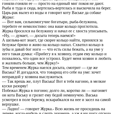
гоняли-гоняли ее — просто на единый миг покоя не дают.
Рыба и туда и сюда, вертелась-вертелась и выскочила на берег.
Царь-рак вылез из воды и говорит коту Ваське да собаке
Журке:
— Вот вам, сильномогучие богатыри, рыба-белужина,
теребите ее немилостиво: она ваше кольцо проглотила.
Журка бросился на белужину и начал ее с хвоста уписывать.
«Ну, — думает, — досыта теперь наемся!»
А шельма-кот знает, где скорее кольцо найти, принялся за
белужье брюхо и живо на кольцо напал. Схватил кольцо в
зубы и давай бог ноги — что есть силы бежать, а на уме у
него такая думка: «Прибегу я к хозяину, отдам ему кольцо и
похвалюсь, что один все устроил. Будет меня хозяин и любить
и жаловать больше, чем Журку!»
Тем временем Журка наелся досыта, смотрит — где же
Васька? И догадался, что товарищ его себе на уме: хочет
неправдой у хозяина выслужиться.
— Так врешь же, плут Васька! Вот я тебя нагоню, в мелкие
куски разорву!
Побежал Журка в погоню; долго ли, коротко ли — нагоняет
он кота Ваську и грозит ему бедой неминучею. Васька
усмотрел в поле березку, вскарабкался на нее и засел на самой
верхушке.
— Ладно! — говорит Журка.- Всю жизнь не просидишь на
дереве, когда-нибудь и слезть захочешь, а уж я ни шагу отсюда