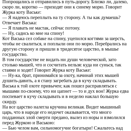
Попрощались и отправились в путь-дорогу. Близко ли, далеко,
скоро ли, коротко — приходят они к синему морю. Говорит
Журка коту Ваське:
— Я надеюсь переплыть на ту сторону. А ты как думаешь?
Отвечает Васька:
— Я плавать не мастак, сейчас потону.
— Ну, садись ко мне на спину!
Кот Васька сел собаке на спину, уцепился когтями за шерсть,
чтобы не свалиться, и поплыли они по морю. Перебрались на
другую сторону и пришли в тридесятое царство, в мышье
государство.
В том государстве не видать ни души человеческой, зато
столько мышей, что и сосчитать нельзя: куда ни сунься, так
стаями и ходят! Говорит Журка коту Ваське:
— Ну-ка, брат, принимайся за охоту, начинай этих мышей
душить-давить, а я стану загребать да в кучу складывать.
Васька к той охоте привычен; как пошел расправляться с
мышами по-своему, что ни цапнет — то и дух вон! Журка едва
поспевает в кучу складывать и в неделю наклал большую
скирду.
На все царство налегла кручина великая. Видит мышиный
царь, что в народе его недочет оказывается, что много
подданных злой смерти предано, вылез из норы и взмолился
перед Журкою и Ваською:
— Бью челом вам, сильномогучие богатыри! Сжальтесь над