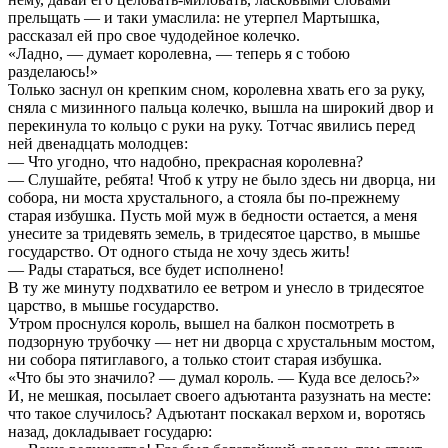
прельщать — и таки умаслила: не утерпел Мартышка,
рассказал ей про свое чудодейное колечко.
«Ладно, — думает королевна, — теперь я с тобою
разделаюсь!»
Только заснул он крепким сном, королевна хвать его за руку,
сняла с мизинного пальца колечко, вышла на широкий двор и
перекинула то кольцо с руки на руку. Тотчас явились перед
ней двенадцать молодцев:
— Что угодно, что надобно, прекрасная королевна?
— Слушайте, ребята! Чтоб к утру не было здесь ни дворца, ни
собора, ни моста хрустального, а стояла бы по-прежнему
старая избушка. Пусть мой муж в бедности остается, а меня
унесите за тридевять земель, в тридесятое царство, в мышье
государство. От одного стыда не хочу здесь жить!
— Рады стараться, все будет исполнено!
В ту же минуту подхватило ее ветром и унесло в тридесятое
царство, в мышье государство.
Утром проснулся король, вышел на балкон посмотреть в
подзорную трубочку — нет ни дворца с хрустальным мостом,
ни собора пятиглавого, а только стоит старая избушка.
«Что бы это значило? — думал король. — Куда все делось?»
И, не мешкая, посылает своего адъютанта разузнать на месте:
что такое случилось? Адъютант поскакал верхом и, воротясь
назад, докладывает государю: