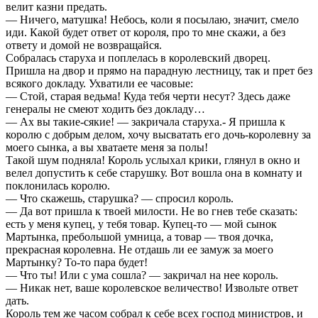
велит казни предать.
— Ничего, матушка! Небось, коли я посылаю, значит, смело
иди. Какой будет ответ от короля, про то мне скажи, а без
ответу и домой не возвращайся.
Собралась старуха и поплелась в королевский дворец.
Пришла на двор и прямо на парадную лестницу, так и прет без
всякого докладу. Ухватили ее часовые:
— Стой, старая ведьма! Куда тебя черти несут? Здесь даже
генералы не смеют ходить без докладу…
— Ах вы такие-сякие! — закричала старуха.- Я пришла к
королю с добрым делом, хочу высватать его дочь-королевну за
моего сынка, а вы хватаете меня за полы!
Такой шум подняла! Король услыхал крики, глянул в окно и
велел допустить к себе старушку. Вот вошла она в комнату и
поклонилась королю.
— Что скажешь, старушка? — спросил король.
— Да вот пришла к твоей милости. Не во гнев тебе сказать:
есть у меня купец, у тебя товар. Купец-то — мой сынок
Мартынка, пребольшой умница, а товар — твоя дочка,
прекрасная королевна. Не отдашь ли ее замуж за моего
Мартынку? То-то пара будет!
— Что ты! Или с ума сошла? — закричал на нее король.
— Никак нет, ваше королевское величество! Извольте ответ
дать.
Король тем же часом собрал к себе всех господ министров, и