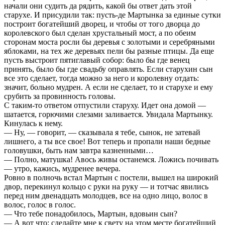
начали они судить да рядить, какой бы ответ дать этой
старухе. И присудили так: пусть-де Мартынка за единые сутки
построит богатейший дворец, и чтобы от того дворца до
королевского был сделан хрустальный мост, а по обеим
сторонам моста росли бы деревья с золотыми и серебряными
яблоками, на тех же деревьях пели бы разные птицы. Да еще
пусть выстроит пятиглавый собор: было бы где венец
принять, было бы где свадьбу оправлять. Если старухин сын
все это сделает, тогда можно за него и королевну отдать:
значит, больно мудрен. А если не сделает, то и старухе и ему
срубить за провинность головы.
С таким-то ответом отпустили старуху. Идет она домой —
шатается, горючими слезами заливается. Увидала Мартынку.
Кинулась к нему.
— Ну, — говорит, — сказывала я тебе, сынок, не затевай
лишнего, а ты все свое! Вот теперь и пропали наши бедные
головушки, быть нам завтра казненными…
— Полно, матушка! Авось живы останемся. Ложись почивать
— утро, кажись, мудренее вечера.
Ровно в полночь встал Мартын с постели, вышел на широкий
двор, перекинул кольцо с руки на руку — и тотчас явились
перед ним двенадцать молодцев, все на одно лицо, волос в
волос, голос в голос.
— Что тебе понадобилось, Мартын, вдовьин сын?
— А вот что: сделайте мне к свету на этом месте богатейший