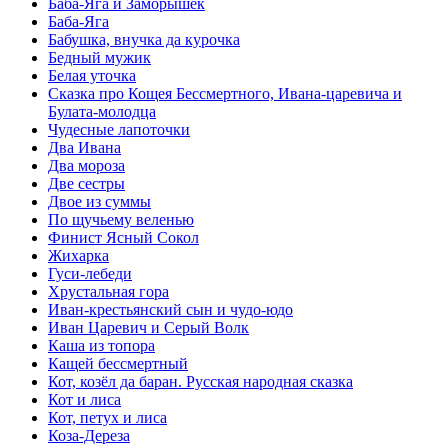
Баба-Яга и Заморышек
Баба-Яга
Бабушка, внучка да курочка
Бедный мужик
Белая уточка
Сказка про Кощея Бессмертного, Ивана-царевича и
Булата-молодца
Чудесные лапоточки
Два Ивана
Два мороза
Две сестры
Двое из суммы
По щучьему веленью
Финист Ясный Сокол
Жихарка
Гуси-лебеди
Хрустальная гора
Иван-крестьянский сын и чудо-юдо
Иван Царевич и Серый Волк
Каша из топора
Кащей бессмертный
Кот, козёл да баран. Русская народная сказка
Кот и лиса
Кот, петух и лиса
Коза-Дереза