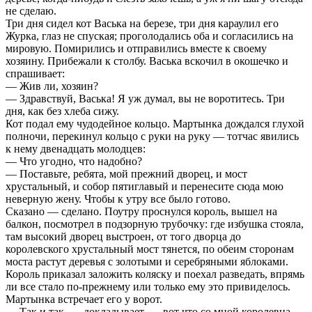
не сделаю.
Три дня сидел кот Васька на березе, три дня караулил его
Журка, глаз не спуская; проголодались оба и согласились на
мировую. Помирились и отправились вместе к своему
хозяину. Прибежали к столбу. Васька вскочил в окошечко и
спрашивает:
— Жив ли, хозяин?
— Здравствуй, Васька! Я уж думал, вы не воротитесь. Три
дня, как без хлеба сижу.
Кот подал ему чудодейное кольцо. Мартынка дождался глухой
полночи, перекинул кольцо с руки на руку — тотчас явились
к нему двенадцать молодцев:
— Что угодно, что надобно?
— Поставьте, ребята, мой прежний дворец, и мост
хрустальный, и собор пятиглавый и перенесите сюда мою
неверную жену. Чтобы к утру все было готово.
Сказано — сделано. Поутру проснулся король, вышел на
балкон, посмотрел в подзорную трубочку: где избушка стояла,
там высокий дворец выстроен, от того дворца до
королевского хрустальный мост тянется, по обеим сторонам
моста растут деревья с золотыми и серебряными яблоками.
Король приказал заложить коляску и поехал разведать, впрямь
ли все стало по-прежнему или только ему это привиделось.
Мартынка встречает его у ворот.
— Так и так, — докладывает, — вот что со мной королевна