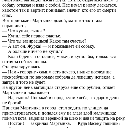
собаку отвязал и взял с собой. Пес начал к нему ласкаться,
хвостом так и вертит: понимает, значит, кто его от смерти
спас.
Вот приезжает Мартынка домой, мать тотчас стала
спрашивать;
— Что купил, сынок?
— Купил себе первое счастье.
— Что ты завираешься! Какое там счастье?
— А вот он, Журка! — и показывает ей собаку.
— А больше ничего не купил?
— Коли б деньги остались, может, и купил бы, только вся
сотня за собаку пошла.
Старуха заругалась.
— Нам,- говорит,- самим есть нечего, нынче последние
поскребушки по закромам собрала да лепешку испекла, а
завтра и того не будет!
На другой день вытащила старуха еще сто рублей, отдает
Мартынке и наказывает:
— На, сынок! Поезжай в город, купи хлеба, а задаром денег
не бросай.
Приехал Мартынка в город, стал ходить по улицам да
присматриваться, и попался ему на глаза злой мальчишка:
поймал кота, зацепил веревкой за шею и давай тащить на реку.
— Постой! — закричал Мартынка. — Куда Ваську тащишь?