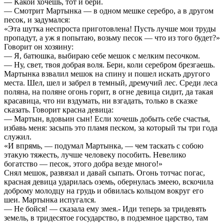
— Какой хочешь, тот и бери.
— Смотрит Мартынка — в одном мешке серебро, а в другом
песок, и задумался:
«Эта шутка неспроста приготовлена! Пусть лучше мои труды
пропадут, а уж я попытаю, возьму песок — что из того будет?»
Говорит он хозяину:
— Я, батюшка, выбираю себе мешок с мелким песочком.
— Ну, свет, твоя добрая воля. Бери, коли серебром брезгаешь.
Мартынка взвалил мешок на спину и пошел искать другого
места. Шел, шел и забрел в темный, дремучий лес. Среди леса
поляна, на поляне огонь горит, в огне девица сидит, да такая
красавица, что ни вздумать, ни взгадать, только в сказке
сказать. Говорит красна девица:
— Мартын, вдовьин сын! Если хочешь добыть себе счастья,
избавь меня: засыпь это пламя песком, за который ты три года
служил.
«И впрямь, — подумал Мартынка, — чем таскать с собою
этакую тяжесть, лучше человеку пособить. Невелико
богатство — песок, этого добра везде много!»
Снял мешок, развязал и давай сыпать. Огонь тотчас погас,
красная девица ударилась оземь, обернулась змеею, вскочила
доброму молодцу на грудь и обвилась кольцом вокруг его
шеи. Мартынка испугался.
— Не бойся! — сказала ему змея.- Иди теперь за тридевять
земель, в тридесятое государство, в подземное царство, там