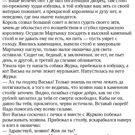
— Ваше величество! Где был богатейший дворец, там стоит
по-прежнему худая избушка, в той избушке ваш зять со своей
матерью поживает, а прекрасной королевны и духу нет, и
неведомо, где она нынче находится.
Король созвал большой совет и велел судить своего зятя,
зачем-де обольстил его волшебством и сгубил прекрасную
королевну. Осудили Мартынку посадить в высокий каменный
столб и не давать ему ни есть, ни пить — пусть умрет с
голоду. Явились каменщики, вывели столб и замуровали
Мартынку наглухо, только малое окошечко для света
оставили. Сидит он, бедный, в заключении, не ест, не пьет
день, и другой, и третий да слезами обливается.
Узнала про ту напасть собака Журка, прибежала в избушку, а
кот Васька на печи лежит мурлыкает. Напустилась на него
Журка:
— Ах ты подлец Васька! Только знаешь на печи лежать да
потягиваться, а того не ведаешь, что хозяин наш в каменном
столбу заточен. Видно, позабыл старое добро, как он сто
рублей заплатил да тебя от смерти освободил. Кабы не он,
давно бы тебя, проклятого, черви источили. Вставай скорей!
Надо помогать ему всеми силами.
Вот Васька соскочил с печки и вместе с Журкою побежал
разыскивать хозяина. Прибежал к столбу, вскарабкался наверх
и влез в окошечко:
— Здравствуй, хозяин! Жив ли ты?