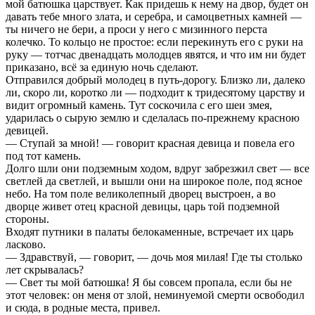
мой батюшка царствует. Как придешь к нему на двор, будет он
давать тебе много злата, и серебра, и самоцветных камней —
ты ничего не бери, а проси у него c мизинного перста
колечко. То кольцо не простое: если перекинуть его с руки на
руку — тотчас двенадцать молодцев явятся, и что им ни будет
приказано, всё за единую ночь сделают.
Отправился добрый молодец в путь-дорогу. Близко ли, далеко
ли, скоро ли, коротко ли — подходит к тридесятому царству и
видит огромный камень. Тут соскочила с его шеи змея,
ударилась о сырую землю и сделалась по-прежнему красною
девицей.
— Ступай за мной! — говорит красная девица и повела его
под тот камень.
Долго шли они подземным ходом, вдруг забрезжил свет — все
светлей да светлей, и вышли они на широкое поле, под ясное
небо. На том поле великолепный дворец выстроен, а во
дворце живет отец красной девицы, царь той подземной
стороны.
Входят путники в палаты белокаменные, встречает их царь
ласково.
— Здравствуй, — говорит, — дочь моя милая! Где ты столько
лет скрывалась?
— Свет ты мой батюшка! Я бы совсем пропала, если бы не
этот человек: он меня от злой, неминуемой смерти освободил
и сюда, в родные места, привел.