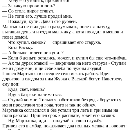
— Хочу его утопить, проклятого!
— За какую провинность?
— Со стола пирог стянул.
— Не топи его, лучше продай мне.
— Пожалуй, купи. Давай сто рублей.
Мартынка не стал долго раздумывать, полез за пазуху,
вытащил деньги и отдал мальчику, а кота посадил в мешок и
повез домой.
— Что купил, сынок? — спрашивает его старуха.
— Кота Ваську.
— А больше ничего не купил?
— Коли б деньги остались, может, и купил бы еще что-нибудь.
— Ах ты дурак этакой! — закричала на него старуха.- Ступай
же из дому вон, ищи себе хлеба по чужим людям!
Пошел Мартынка в соседнее село искать работу. Идет
дорогою, а следом за ним Журка с Васькой бегут. Навстречу
ему поп:
— Куда, свет, идешь?
— Иду в батраки наниматься.
— Ступай ко мне. Только я работников без ряды беру: кто у
меня прослужил три года, того и так не обижу.
Мартынка согласился и без устали три лета и три зимы на
попа работал. Пришел срок к расплате, зовет его хозяин:
— Ну, Мартынка, иди — получай за свою службу.
Привел его в амбар, показывает два полных мешка и говорит: