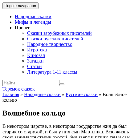
Toggle navigation
Народные сказки
Мифы и легенды
Прочее
Сказки зарубежных писателей
Сказки русских писателей
Народное творчество
Игротека
Кинозал
Загадки
Статьи
Литература 1-11 классы
Теремок сказок
Главная
»
Народные сказки
»
Русские сказки
»
Волшебное
кольцо
Волшебное кольцо
В некотором царстве, в некотором государстве жил да был
старик со старухой, и был у них сын Мартынка. Всю жизнь
свою занимался старик охотой, бил зверя и птицу, тем и сам