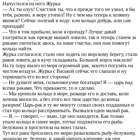
Напустился на него Журка:
— Ах ты олух! Счастлив ты, что я прежде того не узнал, я бы
тебя, разиню, в море утопил! Ну с чем мы теперь к хозяину
явимся? Сейчас полезай в воду: или кольцо добудь, или сам
пропадай!
— Что в том прибыли, коли я пропаду? Лучше давай
ухитряться: как прежде мышей ловили, так и теперь станем за
раками охотиться; авось, на наше счастье, они нам помогут
кольцо найти.
Журка согласился; стали они ходить по морскому берегу, стали
раков ловить да в кучу складывать. Большой ворох наклали!
На ту пору вылез из моря огромный рак, захотел погулять на
чистом воздухе. Журка с Васькой сейчас его слапали и ну
тормошить его во все стороны!
— Не душите меня, сильномогучие богатыри! Я — царь над
всеми раками. Что прикажете, то и сделаю.
— Мы уронили кольцо в море, разыщи его и доставь, коли
хочешь милости, а без этого все твое царство до конца
разорим! Царь-рак в ту же минуту созвал своих подданных и
стал про кольцо расспрашивать. Вызвался один малый рак.
— Я, — говорит, — знаю, где оно находится. Как только
упало кольцо в синее море, тотчас подхватила его рыба-
белужина и проглотила на моих глазах.
Тут все раки бросились по морю разыскивать рыбу-белужину,
зацапали ее, бедную, и давай щипать клещами; уж они