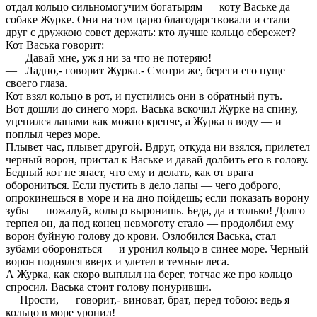
отдал кольцо сильномогучим богатырям — коту Ваське да
собаке Журке. Они на том царю благодарствовали и стали
друг с дружкою совет держать: кто лучше кольцо сбережет?
Кот Васька говорит:
— Давай мне, уж я ни за что не потеряю!
— Ладно,- говорит Журка.- Смотри же, береги его пуще
своего глаза.
Кот взял кольцо в рот, и пустились они в обратный путь.
Вот дошли до синего моря. Васька вскочил Журке на спину,
уцепился лапами как можно крепче, а Журка в воду — и
поплыл через море.
Плывет час, плывет другой. Вдруг, откуда ни взялся, прилетел
черный ворон, пристал к Ваське и давай долбить его в голову.
Бедный кот не знает, что ему и делать, как от врага
оборониться. Если пустить в дело лапы — чего доброго,
опрокинешься в море и на дно пойдешь; если показать ворону
зубы — пожалуй, кольцо выронишь. Беда, да и только! Долго
терпел он, да под конец невмоготу стало — продолбил ему
ворон буйную голову до крови. Озлобился Васька, стал
зубами обороняться — и уронил кольцо в синее море. Черный
ворон поднялся вверх и улетел в темные леса.
А Журка, как скоро выплыл на берег, тотчас же про кольцо
спросил. Васька стоит голову понуривши.
— Прости, — говорит,- виноват, брат, перед тобою: ведь я
кольцо в море уронил!