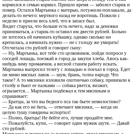
кормился и семью кормил. Пришло время — заболел старик и
помер. Остался Мартынка с матерью, потужили-поплакали, да
делать-то нечего: мертвого назад не воротишь. Пожили с
неделю и приели весь хлеб, что в запасе был.
Видит старуха, что больше есть нечего, надо за денежки
приниматься, а старик-то оставил им двести рублей. Больно
не хотелось ей начинать кубышку, однако сколько ни
крепилась, а начинать нужно — не с голоду же умирать!
Отсчитала сто рублей и говорит сыну:
— Ну, Мартынка, вот тебе сто целковиков, пойди попроси у
соседей лошадь, поезжай в город да закупи хлеба. Авось как-
нибудь зиму промаячим, а весной станем работу искать.
Мартынка выпросил телегу с лошадью и поехал в город. Едет
он мимо мясных лавок — шум, брань, толпа народу. Что
такое? А то мясники изловили охотничью собаку, привязали к
столбу и бьют ее палками — собака рвется, визжит,
огрызается… Мартынка подбежал к тем мясникам и
спрашивает:
— Братцы, за что вы бедного пса так бьете немилостиво?
— Да как его не бить, — отвечают мясники, — когда он
целую тушу говядины испортил!
— Полно, братцы! Не бейте его, лучше продайте мне.
— Пожалуйста, купи, — говорит один мужик шутя. — Давай
сто рублей.
Мартынка вытащил из-за пазухи сотню, отдал мясникам, а