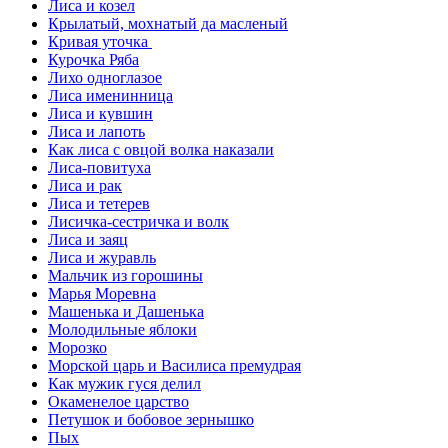
Лиса и козел
Крылатый, мохнатый да масленый
Кривая уточка
Курочка Ряба
Лихо одноглазое
Лиса именинница
Лиса и кувшин
Лиса и лапоть
Как лиса с овцой волка наказали
Лиса-повитуха
Лиса и рак
Лиса и тетерев
Лисичка-сестричка и волк
Лиса и заяц
Лиса и журавль
Мальчик из горошины
Марья Моревна
Машенька и Дашенька
Молодильные яблоки
Морозко
Морской царь и Василиса премудрая
Как мужик гуся делил
Окаменелое царство
Петушок и бобовое зернышко
Пых