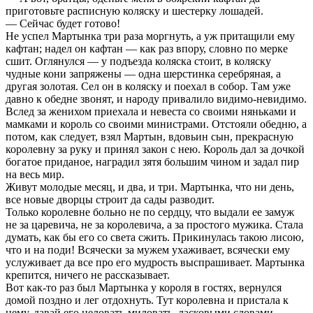
приготовьте расписную коляску и шестерку лошадей.
— Сейчас будет готово!
Не успел Мартынка три раза моргнуть, а уж притащили ему
кафтан; надел он кафтан — как раз впору, словно по мерке
сшит. Оглянулся — у подъезда коляска стоит, в коляску
чудные кони запряжены — одна шерстинка серебряная, а
другая золотая. Сел он в коляску и поехал в собор. Там уже
давно к обедне звонят, и народу привалило видимо-невидимо.
Вслед за женихом приехала и невеста со своими няньками и
мамками и король со своими министрами. Отстояли обедню, а
потом, как следует, взял Мартын, вдовьин сын, прекрасную
королевну за руку и принял закон с нею. Король дал за дочкой
богатое приданое, наградил зятя большим чином и задал пир
на весь мир.
Живут молодые месяц, и два, и три. Мартынка, что ни день,
все новые дворцы строит да сады разводит.
Только королевне больно не по сердцу, что выдали ее замуж
не за царевича, не за королевича, а за простого мужика. Стала
думать, как бы его со света сжить. Прикинулась такою лисою,
что и на поди! Всячески за мужем ухаживает, всячески ему
услуживает да все про его мудрость выспрашивает. Мартынка
крепится, ничего не рассказывает.
Вот как-то раз был Мартынка у короля в гостях, вернулся
домой поздно и лег отдохнуть. Тут королевна и пристала к
нему, давай его целовать-миловать, ласковыми словами