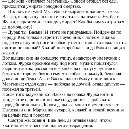
— Еле жив,- отвечает Мартынка.- Совсем отощал без еды,
приходится умирать голодной смертью.
— Постой, не тужи! Мы тебя и накормим и напоим,- сказал
Васька, выпрыгнул в окно и спустился на землю.- Ну, брат
Журка, ведь хозяин с голоду умирает! Как бы нам ухитриться
да помочь ему?
— Дурак ты, Васька! И этого не придумаешь. Пойдем-ка по
городу. Как только встретится булочник с лотком, я живо
подкачусь ему под ноги и собью у него лоток с головы. Тут ты
смотри не плошай! Хватай поскорей калачи да булки и тащи к
хозяину.
Вот вышли они на большую улицу, а навстречу им мужик с
лотком. Журка бросился ему под ноги, мужик пошатнулся,
выронил лоток, рассыпал все хлеба да с испугу пустился
бежать в сторону: боязно ему, что собака, пожалуй, бешеная —
долго ли до беды! А кот Васька цап за булку и потащил к
Мартынке; отдал одну — побежал за другой, отдал другую —
побежал за третьей.
После того задумали кот Васька да собака Журка идти в
тридесятое царство, в мышье государство — добывать
чудодейное кольцо. Дорога дальняя, много времени утечет…
Натаскали они Мартынке сухарей, калачей и всякой всячины
на целый год и говорят:
— Смотри же, хозяин! Ешь-пей, да оглядывайся, чтобы
хватило тебе запасов до нашего возвращения.