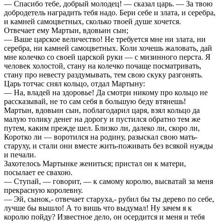
— Спасибо тебе, добрый молодец! — сказал царь. — За твою
добродетель наградить тебя надо. Бери себе и злата, и серебра,
и камней самоцветных, сколько твоей душе хочется.
Отвечает ему Мартын, вдовьин сын;
— Ваше царское величество! Не требуется мне ни злата, ни
серебра, ни камней самоцветных. Коли хочешь жаловать, дай
мне колечко со своей царской руки — с мизинного перста. Я
человек холостой, стану на колечко почаще посматривать,
стану про невесту раздумывать, тем свою скуку разгонять.
Царь тотчас снял кольцо, отдал Мартыну:
— На, владей на здоровье! Да смотри никому про кольцо не
рассказывай, не то сам себя в большую беду втянешь!
Мартын, вдовьин сын, поблагодарил царя, взял кольцо да
малую толику денег на дорогу и пустился обратно тем же
путем, каким прежде шел. Близко ли, далеко ли, скоро ли,
Коротко ли — воротился на родину, разыскал свою мать-
старуху, и стали они вместе жить-поживать без всякой нужды
и печали.
Захотелось Мартынке жениться; пристал он к матери,
посылает ее свахою.
— Ступай, — говорит, — к самому королю, высватай за меня
прекрасную королевну.
— Эй, сынок,- отвечает старуха,- рубил бы ты дерево по себе,
лучше бы вышло! А то вишь что выдумал! Ну зачем я к
королю пойду? Известное дело, он осердится и меня и тебя