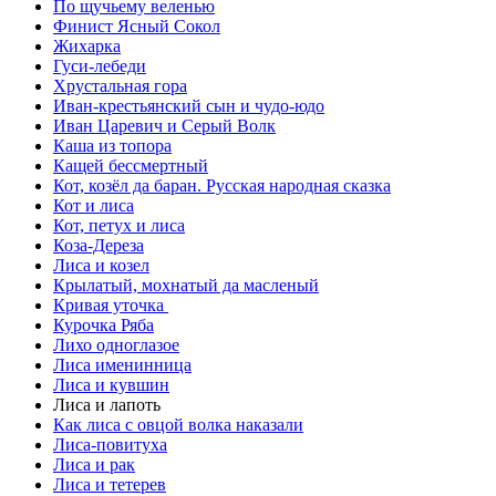
По щучьему веленью
Финист Ясный Сокол
Жихарка
Гуси-лебеди
Хрустальная гора
Иван-крестьянский сын и чудо-юдо
Иван Царевич и Серый Волк
Каша из топора
Кащей бессмертный
Кот, козёл да баран. Русская народная сказка
Кот и лиса
Кот, петух и лиса
Коза-Дереза
Лиса и козел
Крылатый, мохнатый да масленый
Кривая уточка
Курочка Ряба
Лихо одноглазое
Лиса именинница
Лиса и кувшин
Лиса и лапоть
Как лиса с овцой волка наказали
Лиса-повитуха
Лиса и рак
Лиса и тетерев