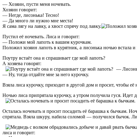
— Хозяин, пусти меня ночевать.
Хозяин говорит:
— Негде, лисонька! Тесно!
— Да много ли нужно мне места!
Я сама лягу на лавку, а хвост спрячу под лавку.
Пустил её ночевать. Лиса и говорит:
— Положи мой лапоть к вашим курочкам.
Положил хозяин лапоть в курятник, а лисонька ночью встала и 
Поутру встаёт она и спрашивает где мой лапоть?
А хозяева говорят:
— Лисоньк
— Ну, тогда отдайте мне за него курочку.
Взяла лиса курочку, приходит в другой дом и просит, чтобы её
Ночью лиса припрятала курочку, а утром получила гуся. Идет д
Осталась ночевать и просит посадить её барашка к бычкам. Ноч
спрятала. Взяла шкуру, набила соломой — получился бычок. Лис
лиса и говорит: