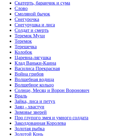
Скатерть, баранчик и сума
Слово
Смоляной бычок
Снегурочка
Снегурушка и лиса
Солдат и смерть
Теремок Мухи
Теремок
Терешечка
Колобок
Царевна-лягушка
Клад Ваньки-Каина
Василиса Прекрасная
Война грибов
Волшебная водица
Волшебное кольцо
Солнце, Месяц и Ворон Воронович
Враль
Зайка, лиса и петух
Заяц - хвастун
Зимовье зверей
Про глупого змея и умного солдата
Заколдованная Королева
Золотая рыбка
Золотой Конь