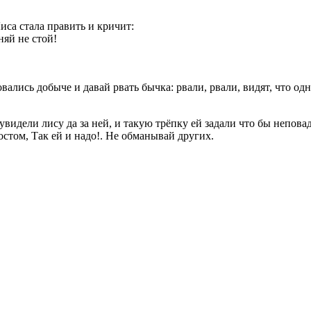
Лиса стала править и кричит:
яй не стой!
вались добыче и давай рвать бычка: рвали, рвали, видят, что од
 увидели лису да за ней, и такую трёпку ей задали что бы непова
остом, Так ей и надо!. Не обманывай других.