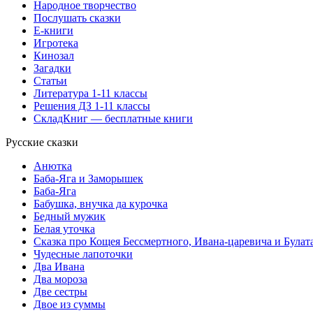
Народное творчество
Послушать сказки
Е-книги
Игротека
Кинозал
Загадки
Статьи
Литература 1-11 классы
Решения ДЗ 1-11 классы
СкладКниг — бесплатные книги
Русские сказки
Анютка
Баба-Яга и Заморышек
Баба-Яга
Бабушка, внучка да курочка
Бедный мужик
Белая уточка
Сказка про Кощея Бессмертного, Ивана-царевича и Булат
Чудесные лапоточки
Два Ивана
Два мороза
Две сестры
Двое из суммы