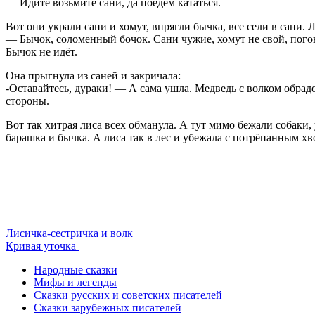
— Идите возьмите сани, да поедем кататься.
Вот они украли сани и хомут, впрягли бычка, все сели в сани. 
— Бычок, соломенный бочок. Сани чужие, хомут не свой, погон
Бычок не идёт.
Она прыгнула из саней и закричала:
-Оставайтесь, дураки! — А сама ушла. Медведь с волком обрадо
стороны.
Вот так хитрая лиса всех обманула. А тут мимо бежали собаки,
барашка и бычка. А лиса так в лес и убежала с потрёпанным хв
Лисичка-сестричка и волк
Кривая уточка
Народные сказки
Мифы и легенды
Сказки русских и советских писателей
Сказки зарубежных писателей