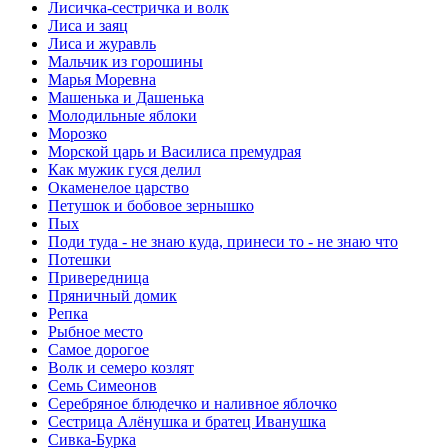
Лисичка-сестричка и волк
Лиса и заяц
Лиса и журавль
Мальчик из горошины
Марья Моревна
Машенька и Дашенька
Молодильные яблоки
Морозко
Морской царь и Василиса премудрая
Как мужик гуся делил
Окаменелое царство
Петушок и бобовое зернышко
Пых
Поди туда - не знаю куда, принеси то - не знаю что
Потешки
Привередница
Пряничный домик
Репка
Рыбное место
Самое дорогое
Волк и семеро козлят
Семь Симеонов
Серебряное блюдечко и наливное яблочко
Сестрица Алёнушка и братец Иванушка
Сивка-Бурка