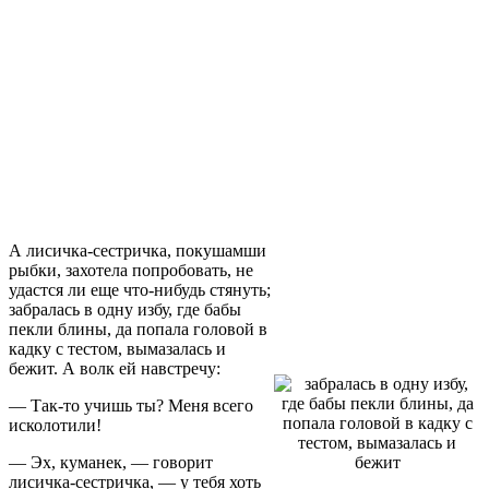
А лисичка-сестричка, покушамши
рыбки, захотела попробовать, не
удастся ли еще что-нибудь стянуть;
забралась в одну избу, где бабы
пекли блины, да попала головой в
кадку с тестом, вымазалась и
бежит. А волк ей навстречу:
— Так-то учишь ты? Меня всего
исколотили!
— Эх, куманек, — говорит
лисичка-сестричка, — у тебя хоть