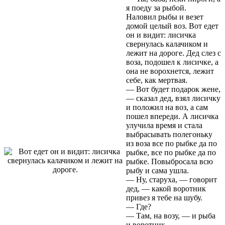
я поеду за рыбой.
Наловил рыбы и везет
домой целый воз. Вот едет
он и видит: лисичка
свернулась калачиком и
лежит на дороге. Дед слез с
воза, подошел к лисичке, а
она не ворохнется, лежит
себе, как мертвая.
— Вот будет подарок жене,
— сказал дед, взял лисичку
и положил на воз, а сам
пошел впереди. А лисичка
улучила время и стала
выбрасывать полегоньку
из воза все по рыбке да по
рыбке, все по рыбке да по
рыбке. Повыбросала всю
рыбу и сама ушла.
— Ну, старуха, — говорит
дед, — какой воротник
привез я тебе на шубу.
— Где?
— Там, на возу, — и рыба
и воротник.