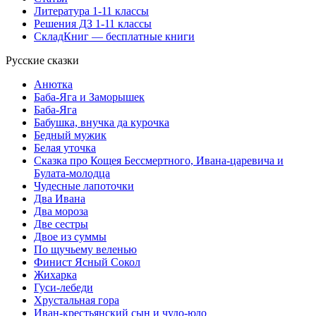
Литература 1-11 классы
Решения ДЗ 1-11 классы
СкладКниг — бесплатные книги
Русские сказки
Анютка
Баба-Яга и Заморышек
Баба-Яга
Бабушка, внучка да курочка
Бедный мужик
Белая уточка
Сказка про Кощея Бессмертного, Ивана-царевича и
Булата-молодца
Чудесные лапоточки
Два Ивана
Два мороза
Две сестры
Двое из суммы
По щучьему веленью
Финист Ясный Сокол
Жихарка
Гуси-лебеди
Хрустальная гора
Иван-крестьянский сын и чудо-юдо