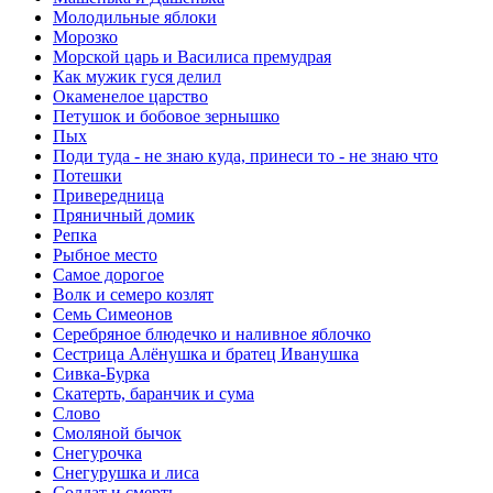
Молодильные яблоки
Морозко
Морской царь и Василиса премудрая
Как мужик гуся делил
Окаменелое царство
Петушок и бобовое зернышко
Пых
Поди туда - не знаю куда, принеси то - не знаю что
Потешки
Привередница
Пряничный домик
Репка
Рыбное место
Самое дорогое
Волк и семеро козлят
Семь Симеонов
Серебряное блюдечко и наливное яблочко
Сестрица Алёнушка и братец Иванушка
Сивка-Бурка
Скатерть, баранчик и сума
Слово
Смоляной бычок
Снегурочка
Снегурушка и лиса
Солдат и смерть