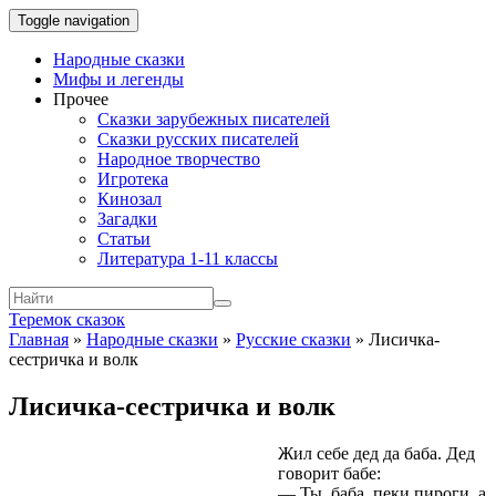
Toggle navigation
Народные сказки
Мифы и легенды
Прочее
Сказки зарубежных писателей
Сказки русских писателей
Народное творчество
Игротека
Кинозал
Загадки
Статьи
Литература 1-11 классы
Теремок сказок
Главная
»
Народные сказки
»
Русские сказки
»
Лисичка-
сестричка и волк
Лисичка-сестричка и волк
Жил себе дед да баба. Дед
говорит бабе:
— Ты, баба, пеки пироги, а