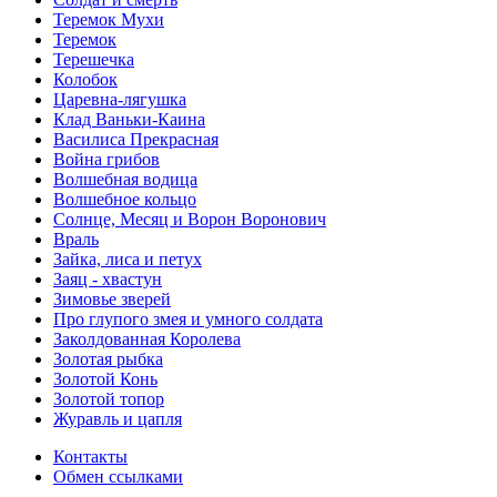
Теремок Мухи
Теремок
Терешечка
Колобок
Царевна-лягушка
Клад Ваньки-Каина
Василиса Прекрасная
Война грибов
Волшебная водица
Волшебное кольцо
Солнце, Месяц и Ворон Воронович
Враль
Зайка, лиса и петух
Заяц - хвастун
Зимовье зверей
Про глупого змея и умного солдата
Заколдованная Королева
Золотая рыбка
Золотой Конь
Золотой топор
Журавль и цапля
Контакты
Обмен ссылками