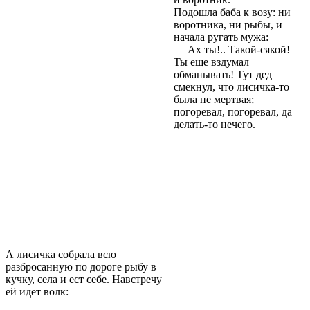
Подошла баба к возу: ни
воротника, ни рыбы, и
начала ругать мужа:
— Ах ты!.. Такой-сякой!
Ты еще вздумал
обманывать! Тут дед
смекнул, что лисичка-то
была не мертвая;
погоревал, погоревал, да
делать-то нечего.
А лисичка собрала всю
разбросанную по дороге рыбу в
кучку, села и ест себе. Навстречу
ей идет волк: