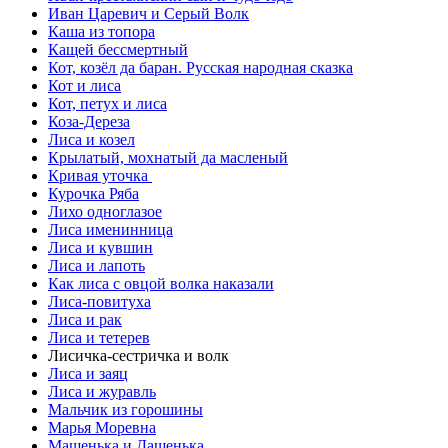
Иван Царевич и Серый Волк
Каша из топора
Кащей бессмертный
Кот, козёл да баран. Русская народная сказка
Кот и лиса
Кот, петух и лиса
Коза-Дереза
Лиса и козел
Крылатый, мохнатый да масленый
Кривая уточка
Курочка Ряба
Лихо одноглазое
Лиса именинница
Лиса и кувшин
Лиса и лапоть
Как лиса с овцой волка наказали
Лиса-повитуха
Лиса и рак
Лиса и тетерев
Лисичка-сестричка и волк
Лиса и заяц
Лиса и журавль
Мальчик из горошины
Марья Моревна
Машенька и Дашенька