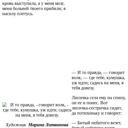
кровь выступила, а у меня мозг,
меня больней твоего прибили; я
насилу плетусь.
— И то правда, — говорит
волк, — где тебе, кумушка,
уж идти; садись на меня, я
тебя довезу.
Лисичка села ему на спину,
он ее и понес. Вот
лисичка-сестричка сидит,
да потихоньку и говорит:
— Битый небитого везет,
Художник
Марина Литвинова
битый небитого везет.