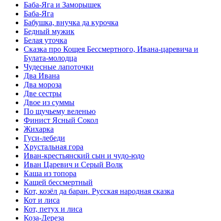
Баба-Яга и Заморышек
Баба-Яга
Бабушка, внучка да курочка
Бедный мужик
Белая уточка
Сказка про Кощея Бессмертного, Ивана-царевича и
Булата-молодца
Чудесные лапоточки
Два Ивана
Два мороза
Две сестры
Двое из суммы
По щучьему веленью
Финист Ясный Сокол
Жихарка
Гуси-лебеди
Хрустальная гора
Иван-крестьянский сын и чудо-юдо
Иван Царевич и Серый Волк
Каша из топора
Кащей бессмертный
Кот, козёл да баран. Русская народная сказка
Кот и лиса
Кот, петух и лиса
Коза-Дереза