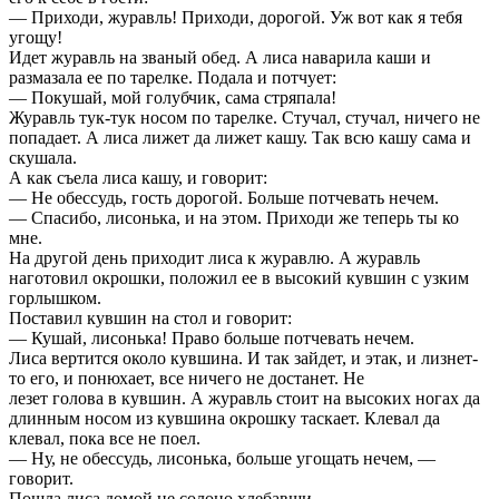
— Приходи, журавль! Приходи, дорогой. Уж вот как я тебя
угощу!
Идет журавль на званый обед. А лиса наварила каши и
размазала ее по тарелке. Подала и потчует:
— Покушай, мой голубчик, сама стряпала!
Журавль тук-тук носом по тарелке. Стучал, стучал, ничего не
попадает. А лиса лижет да лижет кашу. Так всю кашу сама и
скушала.
А как съела лиса кашу, и говорит:
— Не обессудь, гость дорогой. Больше потчевать нечем.
— Спасибо, лисонька, и на этом. Приходи же теперь ты ко
мне.
На другой день приходит лиса к журавлю. А журавль
наготовил окрошки, положил ее в высокий кувшин с узким
горлышком.
Поставил кувшин на стол и говорит:
— Кушай, лисонька! Право больше потчевать нечем.
Лиса вертится около кувшина. И так зайдет, и этак, и лизнет-
то его, и понюхает, все ничего не достанет. Не
лезет голова в кувшин. А журавль стоит на высоких ногах да
длинным носом из кувшина окрошку таскает. Клевал да
клевал, пока все не поел.
— Ну, не обессудь, лисонька, больше угощать нечем, —
говорит.
Пошла лиса домой не солоно хлебавши.