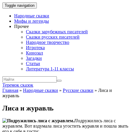
Toggle navigation
Народные сказки
Мифы и легенды
Прочее
Сказки зарубежных писателей
Сказки русских писателей
Народное творчество
Игротека
Кинозал
Загадки
Статьи
Литература 1-11 классы
Теремок сказок
Главная
»
Народные сказки
»
Русские сказки
»
Лиса и
журавль
Лиса и журавль
П
одружились лиса с
журавлем. Вот вздумала лиса угостить журавля и пошла звать
его к себе в гости: