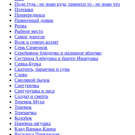
Поди туда - не знаю куда, принеси то - не знаю что
Потешки
Привередница
Пряничный домик
Репка
Рыбное место
Самое дорогое
Волк и семеро козлят
Семь Симеонов
Серебряное блюдечко и наливное яблочко
Сестрица Алёнушка и братец Иванушка
Сивка-Бурка
Скатерть, баранчик и сума
Слово
Смоляной бычок
Снегурочка
Снегурушка и лиса
Солдат и смерть
Теремок Мухи
Теремок
Терешечка
Колобок
Царевна-лягушка
Клад Ваньки-Каина
Василиса Прекрасная