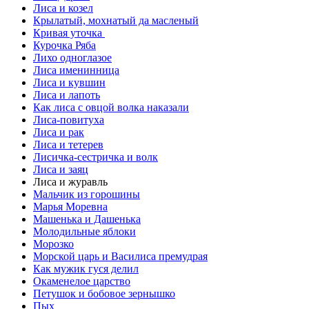
Лиса и козел
Крылатый, мохнатый да масленый
Кривая уточка
Курочка Ряба
Лихо одноглазое
Лиса именинница
Лиса и кувшин
Лиса и лапоть
Как лиса с овцой волка наказали
Лиса-повитуха
Лиса и рак
Лиса и тетерев
Лисичка-сестричка и волк
Лиса и заяц
Лиса и журавль
Мальчик из горошины
Марья Моревна
Машенька и Дашенька
Молодильные яблоки
Морозко
Морской царь и Василиса премудрая
Как мужик гуся делил
Окаменелое царство
Петушок и бобовое зернышко
Пых