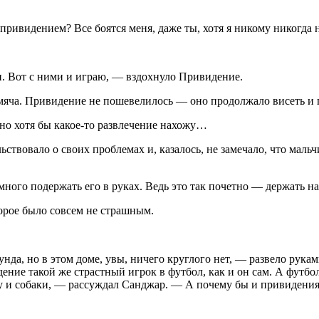
видением? Все боятся меня, даже ты, хотя я никому никогда н
Вот с ними и играю, — вздохнуло Привидение.
а. Привидение не пошевелилось — оно продолжало висеть и г
 хотя бы какое-то развлечение нахожу…
ало о своих проблемах и, казалось, не замечало, что мальчишк
го подержать его в руках. Ведь это так почетно — держать 
ое было совсем не страшным.
, но в этом доме, увы, ничего круглого нет, — развело рукам
дение такой же страстный игрок в футбол, как и он сам. А футб
ру и собаки, — рассуждал Санджар. — А почему бы и привидени