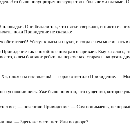
 видел. Это было полупрозрачное существо с большими глазами.
щадки. Они бежали так, что пятки сверкали, и никто из них д
чать, пока Привидение не сказало:
битателей! Убегут крысы и пауки, и тогда с кем мне играть в
видение так спокойно с ним разговаривает. Ему казалось, что
все то, о чем болтают ребята на переменах, стараясь напугать дру
плохо ты нас знаешь! — гордо ответило Привидение. — Мы и в
покоившись. Уже было понятно, что существо, которое улыбает
л все, — пояснило Привидение. — Сам понимаешь, не первый де
ка. — Здесь же места нет. Или во дворе?