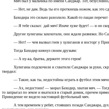
Мяч был у мальчика по имени Санджар. Тот, безусловно, ис
— Нет, не дам. Ведь ты его проткнешь ножом, как это сде
Баходира это сильно разозлило. Какой-то пацан перечит 
— Я тебе сказал: дай мяч! Иначе хуже будет! — и он скорчи
Другие хулиганы захохотали, они ждали развязки. Но Са
— Нет! — чем вызвал гнев у хулиганов и восторг у Привид
Тогда Баходир кивнул своим друзьям:
— А ну-ка, братва, держите этого героя!
Хулиганы подскочили и схватили Санджара за руки, скрутили,
твердил:
— Такие, как ты, недостойны играть в футбол этим мячо
— Ах, недостоин! — заорал Баходир, хватая мяч. — Тогда и ты
то запрыгал по земле и вкатился в старый домик, причем прямо
Привидение не видело настоящий футбольный мяч.
А тем временем у ребят, стоявших позади Санджара, дух зах