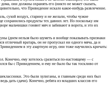
 дома, они должны охранять его (никто не может сказать,
е удивительно, что Привидение искало какое-нибудь развлечение.
 сухой воздух, старину и не желали, чтобы чужие
ще сохранились продукты тех давних лет. Но поскольку им
дворе мальчишки гоняют мяч и забивают в ворота, и это их
ны (днем нельзя было шуметь и вообще показывать признаки
ся отличный вратарь, он не пропускал ни одного мяча, да и
 Привидением в эту азартную игру, они тоже научились кричать:
 Конечно, ему хотелось сразиться по-настоящему — с
жился бы с Привидением, и ему не было бы так тоскливо от
еклассники. Это были хулиганы, и главным среди них был
ведь дать сдачи). Конечно, ребята из младших классов его