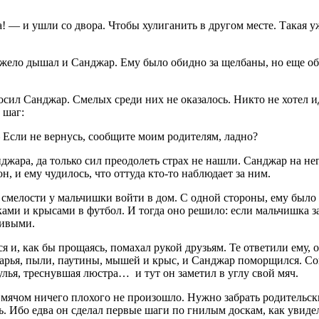
 — и ушли со двора. Чтобы хулиганить в другом месте. Такая 
дышал и Санджар. Ему было обидно за щелбаны, но еще обидне
анджар. Смелых среди них не оказалось. Никто не хотел идти
 шаг:
ли не вернусь, сообщите моим родителям, ладно?
, да только сил преодолеть страх не нашли. Санджар на негн
 и ему чудилось, что оттуда кто-то наблюдает за ним.
лости у мальчишки войти в дом. С одной стороны, ему было жа
ами и крысами в футбол. И тогда оно решило: если мальчишка за
ливыми.
ак бы прощаясь, помахал рукой друзьям. Те ответили ему, одн
арья, пыли, паутины, мышей и крыс, и Санджар поморщился. Согл
улья, треснувшая люстра… и тут он заметил в углу свой мяч.
чом ничего плохого не произошло. Нужно забрать родительский
ть. Ибо едва он сделал первые шаги по гнилым доскам, как увидел