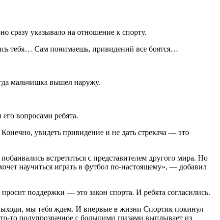
 сразу указывало на отношение к спорту.
ись тебя… Сам понимаешь, привидений все боятся…
гда мальчишка вышел наружу.
его вопросами ребята.
нечно, увидеть привидение и не дать стрекача — это
обаивались встретиться с представителем другого мира. Но
хочет научиться играть в футбол по-настоящему», — добавил
росит поддержки — это закон спорта. И ребята согласились.
ыходи, мы тебя ждем. И впервые в жизни Спортик покинул
что-то полупрозрачное с большими глазами выплывает из