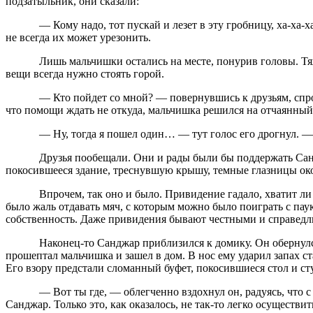
подзатыльник, они сказали:
— Кому надо, тот пускай и лезет в эту гробницу, ха-ха-ха!
не всегда их может урезонить.
Лишь мальчишки остались на месте, понурив головы. Тяжело 
вещи всегда нужно стоять горой.
— Кто пойдет со мной? — повернувшись к друзьям, спросил С
что помощи ждать не откуда, мальчишка решился на отчаянный
— Ну, тогда я пошел один… — тут голос его дрогнул. — Ес
Друзья пообещали. Они и рады были бы поддержать Санджара
покосившееся здание, треснувшую крышу, темные глазницы окон,
Впрочем, так оно и было. Привидение гадало, хватит ли сме
было жаль отдавать мяч, с которым можно было поиграть с паук
собственность. Даже привидения бывают честными и справед
Наконец-то Санджар приблизился к домику. Он обернулся и, к
прошептал мальчишка и зашел в дом. В нос ему ударил запах ст
Его взору предстали сломанный буфет, покосившиеся стол и ст
— Вот ты где, — облегченно вздохнул он, радуясь, что с мя
Санджар. Только это, как оказалось, не так-то легко осуществи