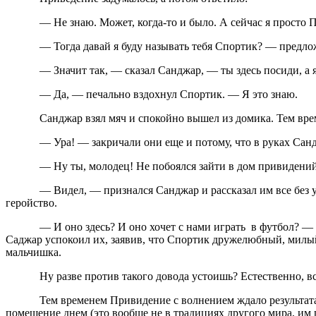
— Не знаю. Может, когда-то и было. А сейчас я просто П
— Тогда давай я буду называть тебя Спортик? — предложил 
— Значит так, — сказал Санджар, — ты здесь посиди, а я 
— Да, — печально вздохнул Спортик. — Я это знаю.
Санджар взял мяч и спокойно вышел из домика. Тем времене
— Ура! — закричали они еще и потому, что в руках Санджа
— Ну ты, молодец! Не побоялся зайти в дом привидений… К
— Видел, — признался Санджар и рассказал им все без утай
геройство.
— И оно здесь? И оно хочет с нами играть в футбол? — недо
Саджар успокоил их, заявив, что Спортик дружелюбный, милый 
мальчишка.
Ну разве против такого довода устоишь? Естественно, все ф
Тем временем Привидение с волнением ждало результата и о
помещение днем (это вообще не в традициях другого мира, им 