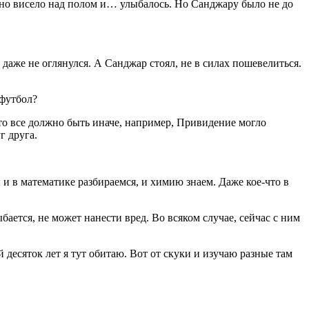
 Оно висело над полом и… улыбалось. Но Санджару было не до
аже не оглянулся. А Санджар стоял, не в силах пошевелиться.
 футбол?
 все должно быть иначе, например, Привидение могло
г друга.
 математике разбираемся, и химию знаем. Даже кое-что в
ся, не может нанести вред. Во всяком случае, сейчас с ним
сяток лет я тут обитаю. Вот от скуки и изучаю разные там