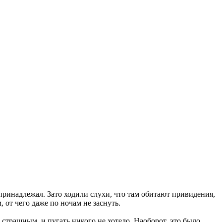
принадлежал. Зато ходили слухи, что там обитают привидения,
 от чего даже по ночам не заснуть.
 страшным, и пугать никого не хотело. Наоборот, это было