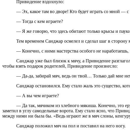
Привидение вздохнуло:
— Эх, какое там во дворе! Кто будет играть со мной — с при
— Тогда с кем играете?
— Я же говорю, что здесь обитают только крысы и пауки. 
Тем временем Санджар осмелел и сделал шаг в сторону мяч
— Конечно, с ними мастерства особого не наработаешь, но
Санджар уже был близок к мячу, а Привидение разглагольствов
чтобы взять подарок родителей, Привидение произнесло:
— Да-да, забирай мяч, ведь он твой… Только дай мне немно
Санджар остановился. Ему стало жаль это существо, котор
— А вы чем играете?
— Да так, мячиком из хлебного мякиша. Конечно, это ерунда
заметил в углу самодельные ворота. Ему стало ясно, что Приви
между ними ни была бы. «Ведь играют же в мяч слоны, кенгу
Санджар положил мяч на пол и поставил на него ногу.