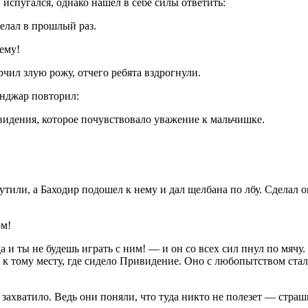
пугался, однако нашел в себе силы ответить:
лал в прошлый раз.
ему!
л злую рожу, отчего ребята вздрогнули.
нджар повторил:
ения, которое почувствовало уважение к мальчишке.
 а Баходир подошел к нему и дал щелбана по лбу. Сделал он э
м!
 не будешь играть с ним! — и он со всех сил пнул по мячу. От 
 к тому месту, где сидело Привидение. Оно с любопытством стало
ватило. Ведь они поняли, что туда никто не полезет — страшн