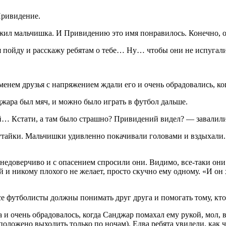
ривидение.
мальчишка. И Привидению это имя понравилось. Конечно, оно
пойду и расскажу ребятам о тебе… Ну… чтобы они не испугал
м друзья с напряжением ждали его и очень обрадовались, ко
ра был мяч, и можно было играть в футбол дальше.
стати, а там было страшно? Привидений видел? — завалили 
ки. Мальчишки удивленно покачивали головами и вздыхали. Ко
верчиво и с опасением спросили они. Видимо, все-таки они п
и никому плохого не желает, просто скучно ему одному. «И он 
утболисты должны понимать друг друга и помогать тому, кто п
чень обрадовалось, когда Санджар помахал ему рукой, мол, в
положено выходить только по ночам). Едва ребята увидели, как 