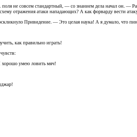
я не совсем стандартный, — со знанием дела начал он. — Раз
схему отражения атаки нападающих? А как форварду вести атаку
кнуло Привидение. — Это целая наука! А я думало, что пинат
ить, как правильно играть!
чувств:
хорошо умею ловить мяч!
нджар!