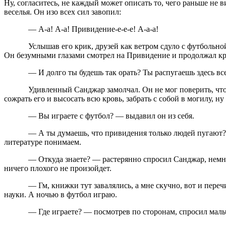
Ну, согласитесь, не каждый может описать то, чего раньше не
веселья. Он изо всех сил завопил:
— А-а! А-а! Привидение-е-е-е! А-а-а!
Услышав его крик, друзей как ветром сдуло с футбольной пло
Он безумными глазами смотрел на Привидение и продолжал кри
— И долго ты будешь так орать? Ты распугаешь здесь всех о
Удивленный Санджар замолчал. Он не мог поверить, что При
сожрать его и высосать всю кровь, забрать с собой в могилу, ну 
— Вы играете с футбол? — выдавил он из себя.
— А ты думаешь, что привидения только людей пугают? Ха, 
литературе понимаем.
— Откуда знаете? — растерянно спросил Санджар, немного ус
ничего плохого не произойдет.
— Гм, книжки тут завалялись, а мне скучно, вот и перечита
науки. А ночью в футбол играю.
— Где играете? — посмотрев по сторонам, спросил мальчиш