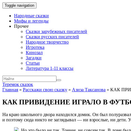
Toggle navigation
Народные сказки
Мифы и легенды
Прочее
Сказки зарубежных писателей
Сказки русских писателей
Народное творчество
Игротека
Кинозал
Загадки
Статьи
Литература 1-11 классы
Теремок сказок
Главная
»
Расскажи свою сказку
»
Азиза Таксанова
»
КАК ПРИ
КАК ПРИВИДЕНИЕ ИГРАЛО В ФУТБ
На краю школьного двора находился домик. Он был полуразвали
и поэтому сюда никто не заглядывал — ни взрослые, ни дети. У
Но это было не так. Точнее, не совсем так. В доме бы