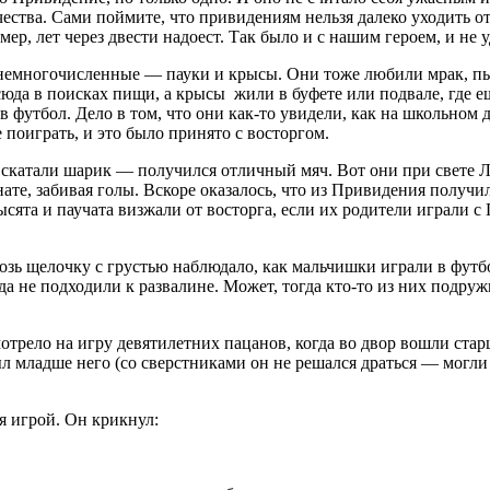
чества. Сами поймите, что привидениям нельзя далеко уходить от
ример, лет через двести надоест. Так было и с нашим героем, и н
огочисленные — пауки и крысы. Они тоже любили мрак, пыль,
сюда в поисках пищи, а крысы жили в буфете или подвале, где е
 футбол. Дело в том, что они как-то увидели, как на школьном 
поиграть, и это было принято с восторгом.
тали шарик — получился отличный мяч. Вот они при свете Лу
те, забивая голы. Вскоре оказалось, что из Привидения получил
ысята и паучата визжали от восторга, если их родители играли с
елочку с грустью наблюдало, как мальчишки играли в футбол.
да не подходили к развалине. Может, тогда кто-то из них подру
ло на игру девятилетних пацанов, когда во двор вошли старш
ыл младше него (со сверстниками он не решался драться — могли 
 игрой. Он крикнул: