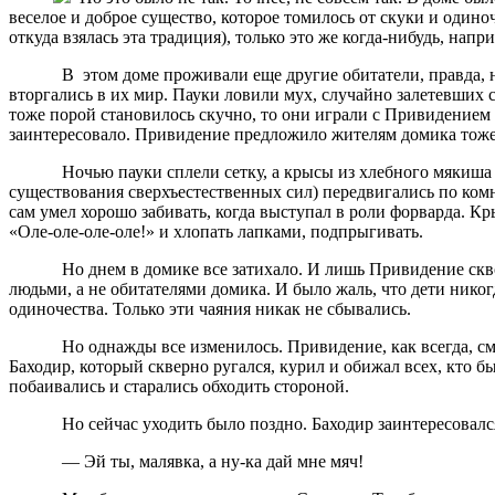
веселое и доброе существо, которое томилось от скуки и одино
откуда взялась эта традиция), только это же когда-нибудь, нап
В этом доме проживали еще другие обитатели, правда, немн
вторгались в их мир. Пауки ловили мух, случайно залетевших 
тоже порой становилось скучно, то они играли с Привидением в
заинтересовало. Привидение предложило жителям домика тоже 
Ночью пауки сплели сетку, а крысы из хлебного мякиша ска
существования сверхъестественных сил) передвигались по комна
сам умел хорошо забивать, когда выступал в роли форварда. Кр
«Оле-оле-оле-оле!» и хлопать лапками, подпрыгивать.
Но днем в домике все затихало. И лишь Привидение сквозь щ
людьми, а не обитателями домика. И было жаль, что дети никог
одиночества. Только эти чаяния никак не сбывались.
Но однажды все изменилось. Привидение, как всегда, смотре
Баходир, который скверно ругался, курил и обижал всех, кто б
побаивались и старались обходить стороной.
Но сейчас уходить было поздно. Баходир заинтересовался
— Эй ты, малявка, а ну-ка дай мне мяч!