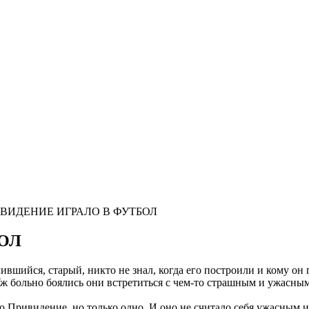
ВИДЕНИЕ ИГРАЛО В ФУТБОЛ
ОЛ
вшийся, старый, никто не знал, когда его построили и кому он 
ж больно боялись они встретиться с чем-то страшным и ужасным,
ло Привидение, но только одно. И оно не считало себя ужасным и