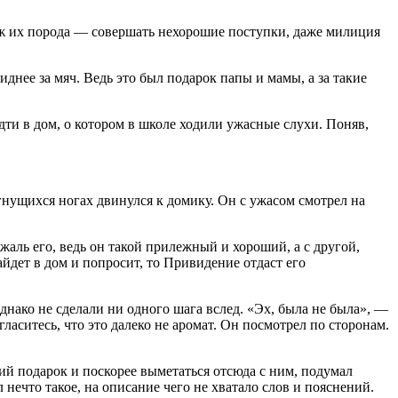
уж их порода — совершать нехорошие поступки, даже милиция
е за мяч. Ведь это был подарок папы и мамы, а за такие
 в дом, о котором в школе ходили ужасные слухи. Поняв,
ущихся ногах двинулся к домику. Он с ужасом смотрел на
ль его, ведь он такой прилежный и хороший, а с другой,
йдет в дом и попросит, то Привидение отдаст его
ако не сделали ни одного шага вслед. «Эх, была не была», —
аситесь, что это далеко не аромат. Он посмотрел по сторонам.
 подарок и поскорее выметаться отсюда с ним, подумал
 нечто такое, на описание чего не хватало слов и пояснений.