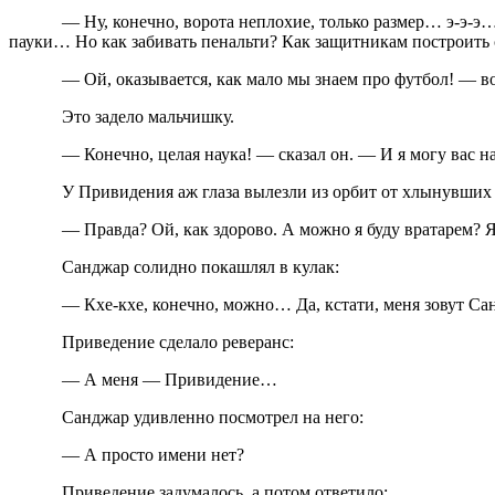
— Ну, конечно, ворота неплохие, только размер… э-э-э… пол
пауки… Но как забивать пенальти? Как защитникам построить 
— Ой, оказывается, как мало мы знаем про футбол! — воскли
Это задело мальчишку.
— Конечно, целая наука! — сказал он. — И я могу вас науч
У Привидения аж глаза вылезли из орбит от хлынувших 
— Правда? Ой, как здорово. А можно я буду вратарем? Я 
Санджар солидно покашлял в кулак:
— Кхе-кхе, конечно, можно… Да, кстати, меня зовут Са
Приведение сделало реверанс:
— А меня — Привидение…
Санджар удивленно посмотрел на него:
— А просто имени нет?
Приведение задумалось, а потом ответило: