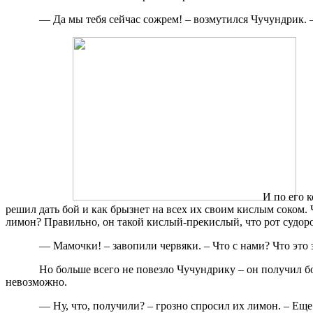
— Да мы тебя сейчас сожрем! – возмутился Чучундрик. –
И по его 
решил дать бой и как брызнет на всех их своим кислым соком. 
лимон? Правильно, он такой кислый-прекислый, что рот судоро
— Мамочки! – завопили червяки. – Что с нами? Что это 
Но больше всего не повезло Чучундрику – он получил бол
невозможно.
— Ну, что, получили? – грозно спросил их лимон. – Еще