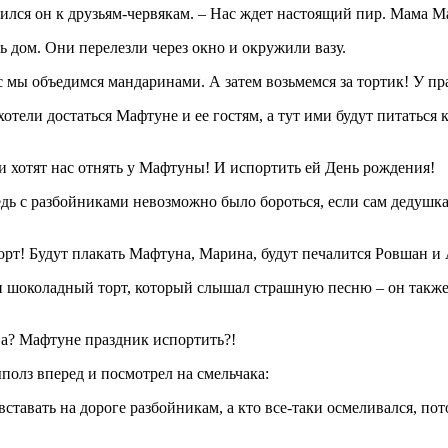
ратился он к друзьям-червякам. – Нас ждет настоящий пир. Мама 
ь дом. Они перелезли через окно и окружили вазу.
с мы объедимся мандаринами. А затем возьмемся за тортик! У пр
отели достаться Мафтуне и ее гостям, а тут ими будут питаться 
 хотят нас отнять у Мафтуны! И испортить ей День рождения!
ь с разбойниками невозможно было бороться, если сам дедушка 
рт! Будут плакать Мафтуна, Марина, будут печалится Ровшан и 
и шоколадный торт, который слышал страшную песню – он также 
, а? Мафтуне праздник испортить?!
полз вперед и посмотрел на смельчака:
вставать на дороге разбойникам, а кто все-таки осмеливался, пот