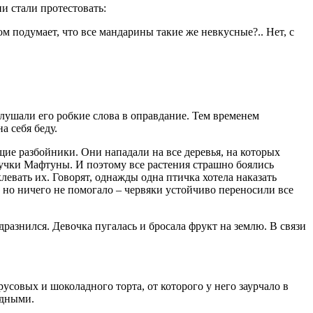
и стали протестовать:
 подумает, что все мандарины такие же невкусные?.. Нет, с
лушали его робкие слова в оправдание. Тем временем
а себя беду.
ие разбойники. Они нападали на все деревья, на которых
нучки Мафтуны. И поэтому все растения страшно боялись
евать их. Говорят, однажды одна птичка хотела наказать
 но ничего не помогало – червяки устойчиво переносили все
 дразнился. Девочка пугалась и бросала фрукт на землю. В связи
русовых и шоколадного торта, от которого у него заурчало в
одными.