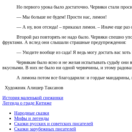
Но первого урока было достаточно. Червяки стали прос
— Мы больше не будем! Прости нас, лимон!
— А ну, вон отсюда! – приказал лимон. – Иначе еще раз 
Второй раз повторять не надо было. Червяки спешно упо
фруктами. А вслед они слышали страшные предупреждения:
— Уходите вообще из сада! Я ведь могу достать вас хоть
Червякам было ясно и не желая испытывать судьбу они в
вкусными. В них не было ни одной червячины, и этому радовал
А лимона потом все благодарили: и гордые мандарины, и
Художник Алишер
Таксанов
История маленькой снежинки
Легенда о граде Китиже
Народные сказки
Мифы и легенды
Сказки русских и советских писателей
Сказки зарубежных писателей