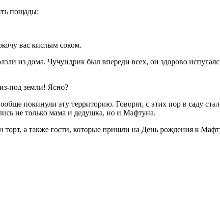
ить пощады:
окочу вас кислым соком.
лзли из дома. Чучундрик был впереди всех, он здорово испугалс
 из-под земли! Ясно?
ообще покинули эту территорию. Говорят, с этих пор в саду ста
ись не только мама и дедушка, но и Мафтуна.
 торт, а также гости, которые пришли на День рождения к Мафту