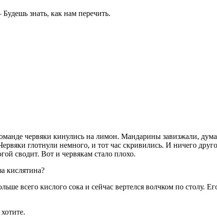
 Будешь знать, как нам перечить.
команде червяки кинулись на лимон. Мандарины завизжали, думая
Червяки глотнули немного, и тот час скривились. И ничего друго
гой сводит. Вот и червякам стало плохо.
за кислятина?
ьше всего кислого сока и сейчас вертелся волчком по столу. Ег
 хотите.