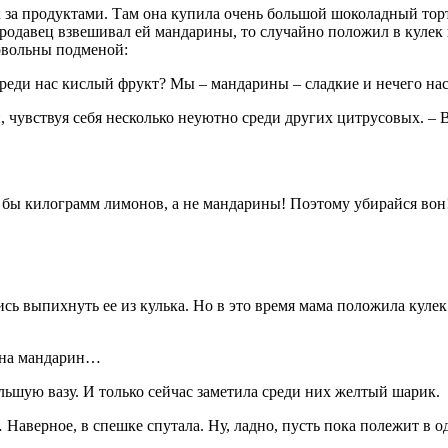
 за продуктами. Там она купила очень большой шоколадный торт
родавец взвешивал ей мандарины, то случайно положил в кулек 
довольны подменой:
реди нас кислый фрукт? Мы – мандарины – сладкие и нечего нас
 чувствуя себя несколько неуютно среди других цитрусовых. – 
бы килограмм лимонов, а не мандарины! Поэтому убирайся вон!
ь выпихнуть ее из кулька. Но в это время мама положила кулек
о на мандарин…
ьшую вазу. И только сейчас заметила среди них желтый шарик.
Наверное, в спешке спутала. Ну, ладно, пусть пока полежит в о