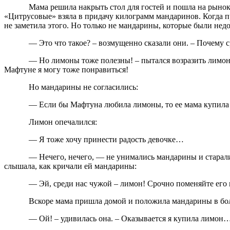
Мама решила накрыть стол для гостей и пошла на рынок
«Цитрусовые» взяла в придачу килограмм мандаринов. Когда п
не заметила этого. Но только не мандарины, которые были не
— Это что такое? – возмущенно сказали они. – Почему с
— Но лимоны тоже полезны! – пытался возразить лимон,
Мафтуне я могу тоже понравиться!
Но мандарины не согласились:
— Если бы Мафтуна любила лимоны, то ее мама купила 
Лимон опечалился:
— Я тоже хочу принести радость девочке…
— Нечего, нечего, — не унимались мандарины и старалис
слышала, как кричали ей мандарины:
— Эй, среди нас чужой – лимон! Срочно поменяйте ег
Вскоре мама пришла домой и положила мандарины в бол
— Ой! – удивилась она. – Оказывается я купила лимон… 