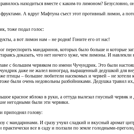
авилось находиться вместе с каким-то лимоном? Безусловно, он
фруктами. А вдруг Мафтуна съест этот противный лимон, а потом
к, тоже подал голос:
кты, а вот лимон нам – не родня! Гоните его от нас!
ог переспорить мандаринов, которых было больше и которые заг
араясь доказать, что нет ничего хуже, чем лимоны. И навлекли н
главе с большим червяком по имени Чучундрик. Это были настоящ
Чучундрик даже не жалел виноград, выращенный дедушкой для в
е птицы – большие любители насекомых и червей – не хотели кл
 тоже были очень недовольны разбойниками. Дедушка травил их,
ольшое красное яблоко в руки, а оттуда вылезал гнусный червяк и
кие негодными были эти червяки.
и приподнял голову:
вазу с мандаринами. И сразу учуял сладкий и вкусный аромат цит
и практически все в саду и ползали по земле голодными-прегол