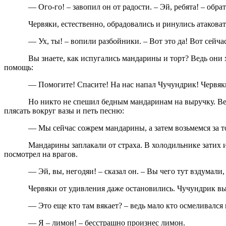
— Ого-го! – завопил он от радости. – Эй, ребята! – об
Червяки, естественно, обрадовались и ринулись атаковат
— Ух, ты! – вопили разбойники. – Вот это да! Вот сейча
Вы знаете, как испугались мандарины и торт? Ведь они х
помощь:
— Помогите! Спасите! На нас напал Чучундрик! Червяки
Но никто не спешил бедным мандаринам на выручку. Вед
плясать вокруг вазы и петь песню:
— Мы сейчас сожрем мандарины, а затем возьмемся за то
Мандарины заплакали от страха. В холодильнике затих 
посмотрел на врагов.
— Эй, вы, негодяи! – сказал он. – Вы чего тут вздумали
Червяки от удивления даже остановились. Чучундрик вы
— Это еще кто там вякает? – ведь мало кто осмеливался 
— Я – лимон! – бесстрашно произнес лимон.