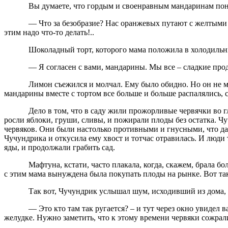
Вы думаете, что гордым и своенравным мандаринам понр
— Что за безобразие? Нас оранжевых путают с желтыми 
этим надо что-то делать!..
Шоколадный торт, которого мама положила в холодильни
— Я согласен с вами, мандарины. Мы все – сладкие проду
Лимон съежился и молчал. Ему было обидно. Но он не м
мандарины вместе с тортом все больше и больше распалялись, ст
Дело в том, что в саду жили прожорливые червячки во 
росли яблоки, груши, сливы, и пожирали плоды без остатка. 
червяков. Они были настолько противными и гнусными, что даж
Чучундрика и откусила ему хвост и тотчас отравилась. И люди
яды, и продолжали грабить сад.
Мафтуна, кстати, часто плакала, когда, скажем, брала б
с этим мама вынуждена была покупать плоды на рынке. Вот та
Так вот, Чучундрик услышал шум, исходивший из дома, 
— Это кто там так ругается? – и тут через окно увидел 
желудке. Нужно заметить, что к этому времени червяки сожрал