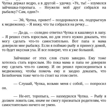
Чупка держал ведро, а в другой – удочку. «Ух, ты! – изумился
зайчишка-торопыга. – Неужели мой друг собрался на
рыбалку? Сам, один?»
— Эй, Чупка, привет! – поздоровался он, подпрыгнув
к медвежонку. – Я вижу, что ты собрался на речку…
— Да-да, — солидно ответил Чупка и кашлянул в лапу.
– Я решил стать взрослым, но для этого нужно доказать, что
могу сделать что-то самостоятельно. Вот папа и мама
доверили мне рыбалку. Если я поймаю рыбу и принесу домой,
то будет вкусная уха. И все поверят, что я уже большой.
Зайчишке от этих слов стало завидно. Ему тоже
хотелось стать взрослым. Но пока мама и папа не доверяли
ему сделать что-то самому. И он решил присоединиться к
медвежонку, чтобы помочь ему и заодно доказать, что
Белибончик тоже чего-то стоит на этом свете.
— Слушай, Чупка, возьми меня с собой, — попросил
он.
— Не-еет, торопыга, — нахмурился Чупка. – Рыбу я
должен ловить сам, иначе не смогу признаться родителям, что
самостоятельно ничего не умею.