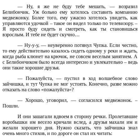
— Ну, я же не буду тебе мешать, — возразил
Белибончик. Уж больно ему хотелось составить компанию
медвежонку. Более того, ему ужасно хотелось увидеть, как
управляются удочкой – такое он видел только по телевизору. –
Я просто буду сидеть и смотреть, как ты становишься
взрослым. И тебе не будет скучно…
— Ну-у-у, — неуверенно потянул Чупка. Если честно,
то ему действительно казалось сидеть одному у реки и ждать,
когда рыба клюнет на крючок, не совсем веселым занятием. А
с Белибончиком было всегда интересно и увлекательно – ведь
они такие хорошие друзья.
— Пожалуйста, — пустил в ход волшебное слово
зайчишка, и тут Чупка не мог устоять. Конечно, разве можно
отказать на слово «пожалуйста»?
— Хорошо, уговорил, — согласился медвежонок. –
Пошли.
И они зашагали вдвоем в сторону речки. Пролетавшие
воробышки им весело кричали вслед, а друзья махали им и
желали хорошего дня. Нужно сказать, что зайчишка знал
очень много стихов, и по дороге он стал их читать: