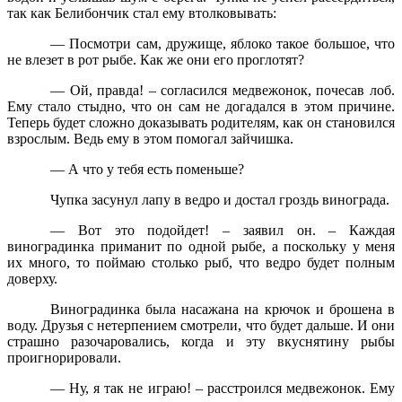
так как Белибончик стал ему втолковывать:
— Посмотри сам, дружище, яблоко такое большое, что
не влезет в рот рыбе. Как же они его проглотят?
— Ой, правда! – согласился медвежонок, почесав лоб.
Ему стало стыдно, что он сам не догадался в этом причине.
Теперь будет сложно доказывать родителям, как он становился
взрослым. Ведь ему в этом помогал зайчишка.
— А что у тебя есть поменьше?
Чупка засунул лапу в ведро и достал гроздь винограда.
— Вот это подойдет! – заявил он. – Каждая
виноградинка приманит по одной рыбе, а поскольку у меня
их много, то поймаю столько рыб, что ведро будет полным
доверху.
Виноградинка была насажана на крючок и брошена в
воду. Друзья с нетерпением смотрели, что будет дальше. И они
страшно разочаровались, когда и эту вкуснятину рыбы
проигнорировали.
— Ну, я так не играю! – расстроился медвежонок. Ему