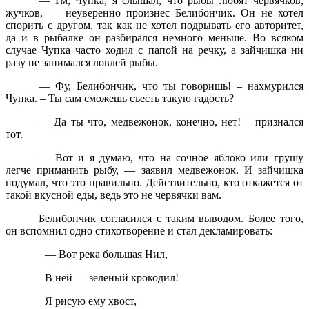
— Гм, Чупка, я слышал, что рыбы любят червячков,
жучков, — неуверенно произнес Белибончик. Он не хотел
спорить с другом, так как не хотел подрывать его авторитет,
да и в рыбалке он разбирался немного меньше. Во всяком
случае Чупка часто ходил с папой на речку, а зайчишка ни
разу не занимался ловлей рыбы.
— Фу, Белибончик, что ты говоришь! – нахмурился
Чупка. – Ты сам сможешь съесть такую гадость?
— Да ты что, медвежонок, конечно, нет! – признался
тот.
— Вот и я думаю, что на сочное яблоко или грушу
легче приманить рыбу, — заявил медвежонок. И зайчишка
подумал, что это правильно. Действительно, кто откажется от
такой вкусной еды, ведь это не червячки вам.
Белибончик согласился с таким выводом. Более того,
он вспомнил одно стихотворение и стал декламировать:
— Вот река большая Нил,
В ней — зеленый крокодил!
Я рисую ему хвост,