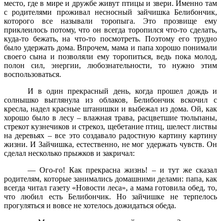
место, где в мире и дружбе живут птицы и звери. Именно там
с родителями проживал несносный зайчишка Белибончик,
которого все называли торопыга. Это прозвище ему
приклеилось потому, что он всегда торопился что-то сделать,
куда-то бежать, на что-то посмотреть. Поэтому его трудно
было удержать дома. Впрочем, мама и папа хорошо понимали
своего сына и позволяли ему торопиться, ведь пока молод,
полон сил, энергии, любознательности, то нужно этим
воспользоваться.
И в один прекрасный день, когда прошел дождь и
солнышко выглянула из облаков, Белибончик вскочил с
кресла, надел красные штанишки и выбежал из дома. Ой, как
хорошо было в лесу – влажная трава, расцветшие тюльпаны,
стрекот кузнечиков и стрекоз, щебетание птиц, шелест листвы
на деревьях – все это создавало радостную картину картину
жизни. И Зайчишка, естественно, не мог удержать чувств. Он
сделал несколько прыжков и закричал:
— Ого-го! Как прекрасна жизнь! – и тут же сказал
родителям, которые занимались домашними делами: папа, как
всегда читал газету «Новости леса», а мама готовила обед, то,
что любил есть Белибончик. Но зайчишке не терпелось
прогуляться и вовсе не хотелось дожидаться обеда.