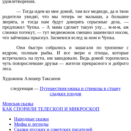
удовлетворения.
— Тогда идем ко мне домой, там все медведи, да и твои
родители увидят, что мы теперь не малыши, а большие
зверята, и тогда нам будут доверять серьезные дела, —
предложил Чупка. – А мама сделает такую уху… м-м-м, аж
слюнки потекут, — тут медвежонок смешно зашевелил носом,
что зайчишка прыснул. Засмеялся вслед за ним и Чупка.
Они быстро собрались и зашагали по тропинке с
ведром, полным рыбы. И все звери и птицы, которые
встречались на пути, им завидовали. Ведь домой торопились
чуть повзрослевшие друзья — жители прекрасного и доброго
леса.
Художник Алишер
Таксанов
следующая
—
Путешествия ежика и стрекозы в страну
сладких плодов
Морская сказка
КАК СПОРИЛИ ТЕЛЕСКОП И МИКРОСКОП
Народные сказки
Мифы и легенды
Сказки русских и советских писателей