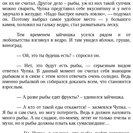
он их не считал. Другое дело – рыбы, уж из них такой супчик
можно сварить, Чупка представил себе вкуснятину и у него
заурчало в желудке. «Надо быстрее начать ловлю», — подумал
он. Поэтому выбрал самое удобное место — у большого
камня, положил на гальку ведро, стал разматывать леску.
Тем временем зайчишка уселся рядом и от
любопытства взглянул в ведро. И там увидел яблоки, груши,
виноград.
— Ой, это ты будешь есть? – спросил он.
— Нет, это будут есть рыбы, — серьезным видом
ответил Чупка. В данный момент он считал себя знающим
рыбаком и в связи с этим хотел отвечать очень солидно. Ведь
именно рыбалкой он собирался доказать всем, что становится
взрослым.
— А разве рыбы едят фрукты? – удивился зайчишка.
— А кто от такой еды откажется! – засмеялся Чупка. –
Я бы и сам съел, но могу потерпеть. Ведь я должен наловить
много рыбы. А на сладкое, по-моему, летят не только пчелы и
мухи, но и рыбы должны плыть как сумасшедшие…