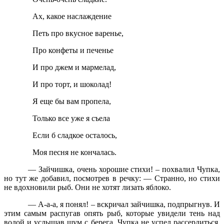
Ах, какое наслаждение
Петь про вкусное варенье,
Про конфеты и печенье
И про джем и мармелад,
И про торт, и шоколад!
Я еще бы вам пропела,
Только все уже я съела
Если б сладкое осталось,
Моя песня не кончалась.
— Зайчишка, очень хорошие стихи! – похвалил Чупка,
но тут же добавил, посмотрев в речку: — Странно, но стихи
не вдохновили рыб. Они не хотят лизать яблоко.
— А-а-а, я понял! – вскричал зайчишка, подпрыгнув. И
этим самым распугав опять рыб, которые увидели тень над
водой и услышав шум с берега. Чупка не успел рассердиться,