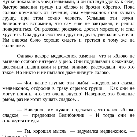
Чупке показались убедительными, и он потянул удочку к себе,
быстро заменил грушу на яблоко и бросил обратно. Пока
яблоко кружилось от течения, сам медвежонок стал кушать
грушу, при этом сочно чавкать. Услышав эти звуки,
Белибончик вспомнил, что сам еще не завтракал, и решил
подкрепиться. Он развязал рюкзачок, достал морковку и стал
хрустеть. Оба друга смотрели друг на друга, улыбались, и ели.
Им вдвоем было хорошо сидеть и греться к тому же на
солнышке.
Однако вскоре медвежонок заметил, что и яблоко не
вызвало особого интереса у рыб. Они подплывали к наживке,
шевелили плавниками и ртом, видимо, рассуждали, что это
такое. Но никто и не пытался даже лизнуть яблоко.
— Фи, какие глупые эти рыбы! –недовольно сказал
медвежонок, отбросив в траву огрызок груши. – Как они не
могут понять, что это очень вкусно! Наверное, это больные
рыбы, раз не хотят кушать сладкое…
— Наверное, им нужно подсказать, что какое яблоко
сладкое, — предложил Белибончик. – И тогда они не
откажутся от еды.
— Гм, хорошая мысль, — задумался медвежонок. —
Только как?