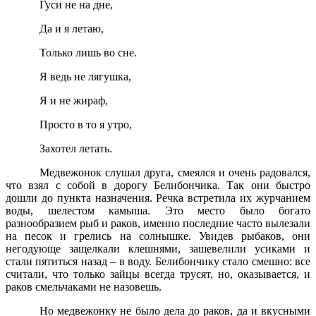
Гуси не на дне,
Да и я летаю,
Только лишь во сне.
Я ведь не лягушка,
Я и не жираф,
Просто в то я утро,
Захотел летать.
Медвежонок слушал друга, смеялся и очень радовался,
что взял с собой в дорогу Белибончика. Так они быстро
дошли до пункта назначения. Речка встретила их журчанием
воды, шелестом камыша. Это место было богато
разнообразием рыб и раков, именно последние часто вылезали
на песок и грелись на солнышке. Увидев рыбаков, они
негодующе защелкали клешнями, зашевелили усиками и
стали пятиться назад – в воду. Белибончику стало смешно: все
считали, что только зайцы всегда трусят, но, оказывается, и
раков смельчаками не назовешь.
Но медвежонку не было дела до раков, да и вкусными