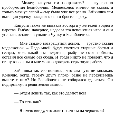
— Может, капуста им понравится? – неуверенно
пробормотал Белибончик. Медвежонок ничего не сказал, а
только махнул лапой – ему было уже все равно. Зайчишка сам
вытащил удочку, насадил кочан и бросил в реку.
Капуста также не вызвала восторга у жителей водного
царства. Рыбам, наверное, надоела эта непонятная игра и они
уплыли, оставив в унынии Чупку и Белибончика.
— Мне стыдно возвращаться домой, — грустно сказал
медвежонок. – Надо мной будут смеяться старшие братья и
сестры, мол, какой ты недотепа, рыбу не смог поймать,
оставил все семью без обеда. И тогда никто не поверит, что я
стану взрослым и мне можно доверять серьезную работу.
Зайчишка так его понимал, что сам чуть не заплакал.
Конечно, когда твоему другу плохо, разве не переживаешь
вместе с ним? Но Белибончик не собирался сдаваться. Он
подпрыгнул и решительно заявил:
— Будем ловить так, как это делают все!
— То есть как?
— Я имею ввиду, что ловить начнем на червячков!