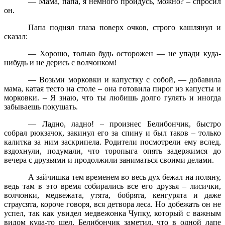
— Мама, папа, я немного пройдусь, можно? – спросил
он.
Папа поднял глаза поверх очков, строго кашлянул и
сказал:
— Хорошо, только будь осторожен — не упади куда-
нибудь и не дерись с волчонком!
— Возьми морковки и капустку с собой, — добавила
мама, катая тесто на столе – она готовила пирог из капусты и
морковки. – Я знаю, что ты любишь долго гулять и иногда
забываешь покушать.
— Ладно, ладно! – произнес Белибончик, быстро
собрал рюкзачок, закинул его за спину и был таков – только
калитка за ним заскрипела. Родители посмотрели ему вслед,
вздохнули, подумали, что торопыга опять задержимся до
вечера с друзьями и продолжили заниматься своими делами.
А зайчишка тем временем во весь дух бежал на поляну,
ведь там в это время собирались все его друзья – лисички,
волчонки, медвежата, утята, бобрята, кенгурята и даже
страусята, короче говоря, вся детвора леса. Но добежать он не
успел, так как увидел медвежонка Чупку, который с важным
видом куда-то шел. Белибончик заметил, что в одной лапе