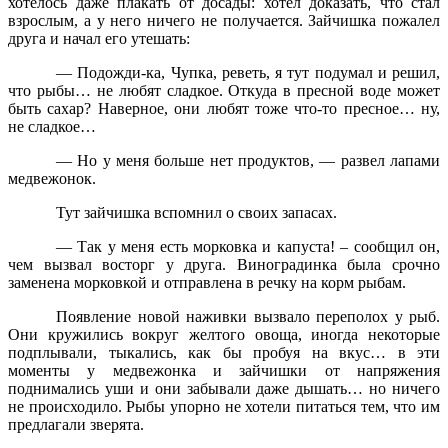
хотелось даже плакать от досады: хотел доказать, что стал
взрослым, а у него ничего не получается. Зайчишка пожалел
друга и начал его утешать:
— Подожди-ка, Чупка, реветь, я тут подумал и решил,
что рыбы… не любят сладкое. Откуда в пресной воде может
быть сахар? Наверное, они любят тоже что-то пресное… ну,
не сладкое…
— Но у меня больше нет продуктов, — развел лапами
медвежонок.
Тут зайчишка вспомнил о своих запасах.
— Так у меня есть морковка и капуста! – сообщил он,
чем вызвал восторг у друга. Виноградинка была срочно
заменена морковкой и отправлена в речку на корм рыбам.
Появление новой наживки вызвало переполох у рыб.
Они кружились вокруг желтого овоща, иногда некоторые
подплывали, тыкались, как бы пробуя на вкус… в эти
моменты у медвежонка и зайчишки от напряжения
поднимались уши и они забывали даже дышать… но ничего
не происходило. Рыбы упорно не хотели питаться тем, что им
предлагали зверята.