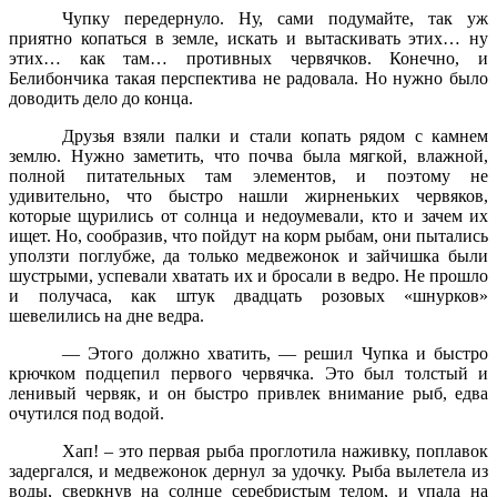
Чупку передернуло. Ну, сами подумайте, так уж
приятно копаться в земле, искать и вытаскивать этих… ну
этих… как там… противных червячков. Конечно, и
Белибончика такая перспектива не радовала. Но нужно было
доводить дело до конца.
Друзья взяли палки и стали копать рядом с камнем
землю. Нужно заметить, что почва была мягкой, влажной,
полной питательных там элементов, и поэтому не
удивительно, что быстро нашли жирненьких червяков,
которые щурились от солнца и недоумевали, кто и зачем их
ищет. Но, сообразив, что пойдут на корм рыбам, они пытались
уползти поглубже, да только медвежонок и зайчишка были
шустрыми, успевали хватать их и бросали в ведро. Не прошло
и получаса, как штук двадцать розовых «шнурков»
шевелились на дне ведра.
— Этого должно хватить, — решил Чупка и быстро
крючком подцепил первого червячка. Это был толстый и
ленивый червяк, и он быстро привлек внимание рыб, едва
очутился под водой.
Хап! – это первая рыба проглотила наживку, поплавок
задергался, и медвежонок дернул за удочку. Рыба вылетела из
воды, сверкнув на солнце серебристым телом, и упала на