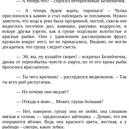
— А теперь что? – спросил нетерпеливый Белибончик.
— А теперь будем ждать, торопыга! – Чупка
прислонился к камню и стал наблюдать за поплавком. Нужно
заметить, что вода в реке была прозрачной, чистой, сквозь нее
виднелось песочное дно, камешки, ракушки, водоросли, и
вскоре друзья узрели, как к груше подплыли золотистые и
красные рыбки. Они с удивлением рассматривали фрукт,
кружили вокруг него, но не прикасались. Видимо, не могли
догадаться, что грушу следует съесть.
— Эй, вы, ну кушайте скорее! – вскричал Белибончик,
дрожа от переизбытка чувств и азарта, но от его крика рыбы
бросились врассыпную.
— Ты чего кричишь! – рассердился медвежонок. – Так
ты всех рыб распугаешь.
— Но почему они медлят?
— Откуда я знаю… Может, груша большая?
— Нет, наверное, грушу они не любят, она слишком
мягкая и сочная, — предположил зайчишка. – Думаю, что им
понравится яблоко. Ведь она красного цвета, жесткая, а у
рыбищи – смотри, какие зубки.