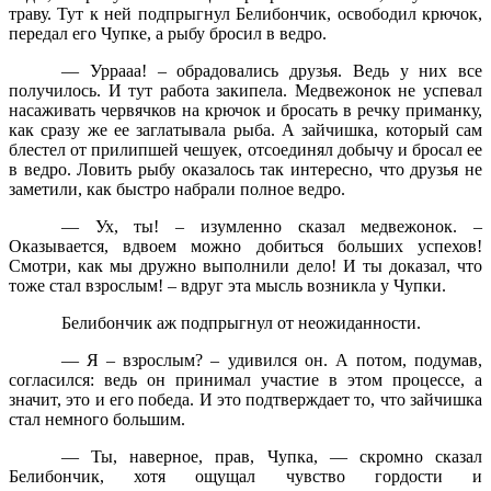
траву. Тут к ней подпрыгнул Белибончик, освободил крючок,
передал его Чупке, а рыбу бросил в ведро.
— Уррааа! – обрадовались друзья. Ведь у них все
получилось. И тут работа закипела. Медвежонок не успевал
насаживать червячков на крючок и бросать в речку приманку,
как сразу же ее заглатывала рыба. А зайчишка, который сам
блестел от прилипшей чешуек, отсоединял добычу и бросал ее
в ведро. Ловить рыбу оказалось так интересно, что друзья не
заметили, как быстро набрали полное ведро.
— Ух, ты! – изумленно сказал медвежонок. –
Оказывается, вдвоем можно добиться больших успехов!
Смотри, как мы дружно выполнили дело! И ты доказал, что
тоже стал взрослым! – вдруг эта мысль возникла у Чупки.
Белибончик аж подпрыгнул от неожиданности.
— Я – взрослым? – удивился он. А потом, подумав,
согласился: ведь он принимал участие в этом процессе, а
значит, это и его победа. И это подтверждает то, что зайчишка
стал немного большим.
— Ты, наверное, прав, Чупка, — скромно сказал
Белибончик, хотя ощущал чувство гордости и