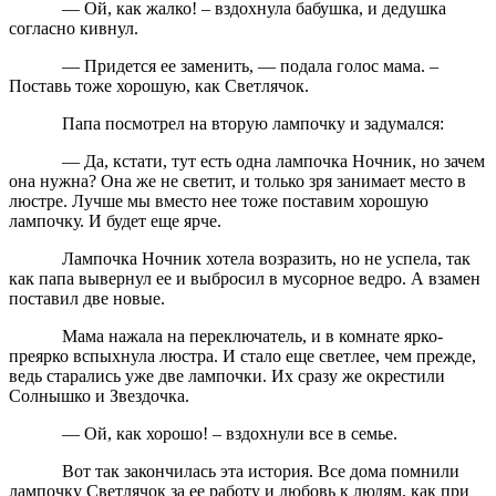
— Ой, как жалко! – вздохнула бабушка, и дедушка
согласно кивнул.
— Придется ее заменить, — подала голос мама. –
Поставь тоже хорошую, как Светлячок.
Папа посмотрел на вторую лампочку и задумался:
— Да, кстати, тут есть одна лампочка Ночник, но зачем
она нужна? Она же не светит, и только зря занимает место в
люстре. Лучше мы вместо нее тоже поставим хорошую
лампочку. И будет еще ярче.
Лампочка Ночник хотела возразить, но не успела, так
как папа вывернул ее и выбросил в мусорное ведро. А взамен
поставил две новые.
Мама нажала на переключатель, и в комнате ярко-
преярко вспыхнула люстра. И стало еще светлее, чем прежде,
ведь старались уже две лампочки. Их сразу же окрестили
Солнышко и Звездочка.
— Ой, как хорошо! – вздохнули все в семье.
Вот так закончилась эта история. Все дома помнили
лампочку Светлячок за ее работу и любовь к людям, как при