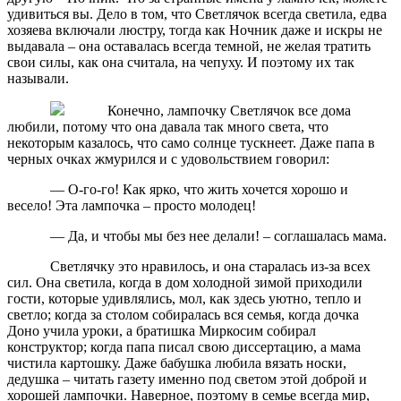
удивиться вы. Дело в том, что Светлячок всегда светила, едва
хозяева включали люстру, тогда как Ночник даже и искры не
выдавала – она оставалась всегда темной, не желая тратить
свои силы, как она считала, на чепуху. И поэтому их так
называли.
Конечно, лампочку Светлячок все дома
любили, потому что она давала так много света, что
некоторым казалось, что само солнце тускнеет. Даже папа в
черных очках жмурился и с удовольствием говорил:
— О-го-го! Как ярко, что жить хочется хорошо и
весело! Эта лампочка – просто молодец!
— Да, и чтобы мы без нее делали! – соглашалась мама.
Светлячку это нравилось, и она старалась из-за всех
сил. Она светила, когда в дом холодной зимой приходили
гости, которые удивлялись, мол, как здесь уютно, тепло и
светло; когда за столом собиралась вся семья, когда дочка
Доно учила уроки, а братишка Миркосим собирал
конструктор; когда папа писал свою диссертацию, а мама
чистила картошку. Даже бабушка любила вязать носки,
дедушка – читать газету именно под светом этой доброй и
хорошей лампочки. Наверное, поэтому в семье всегда мир,