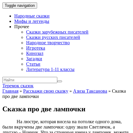
Toggle navigation
Народные сказки
Мифы и легенды
Прочее
Сказки зарубежных писателей
Сказки русских писателей
Народное творчество
Игротека
Кинозал
Загадки
Статьи
Литература 1-11 классы
Теремок сказок
Главная
»
Расскажи свою сказку
»
Азиза Таксанова
»
Сказка
про две лампочки
Сказка про две лампочки
На люстре, которая висела на потолке одного дома,
были вкручены две лампочки: одну звали Светлячок, а
другую – Ночник. Что за странные имена у лампочек, можете