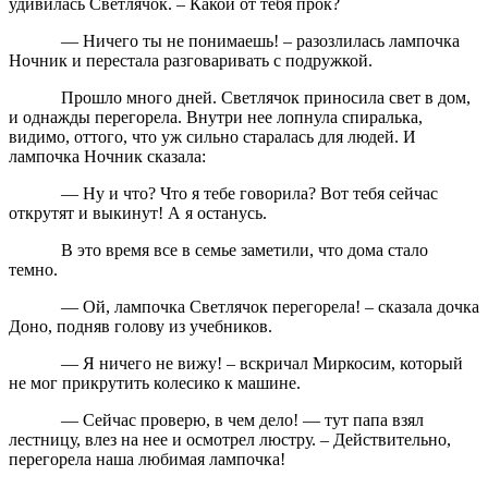
удивилась Светлячок. – Какой от тебя прок?
— Ничего ты не понимаешь! – разозлилась лампочка
Ночник и перестала разговаривать с подружкой.
Прошло много дней. Светлячок приносила свет в дом,
и однажды перегорела. Внутри нее лопнула спиралька,
видимо, оттого, что уж сильно старалась для людей. И
лампочка Ночник сказала:
— Ну и что? Что я тебе говорила? Вот тебя сейчас
открутят и выкинут! А я останусь.
В это время все в семье заметили, что дома стало
темно.
— Ой, лампочка Светлячок перегорела! – сказала дочка
Доно, подняв голову из учебников.
— Я ничего не вижу! – вскричал Миркосим, который
не мог прикрутить колесико к машине.
— Сейчас проверю, в чем дело! — тут папа взял
лестницу, влез на нее и осмотрел люстру. – Действительно,
перегорела наша любимая лампочка!