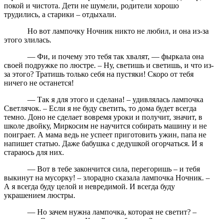
покой и чистота. Дети не шумели, родители хорошо
трудились, а старики – отдыхали.
Но вот лампочку Ночник никто не любил, и она из-за
этого злилась.
— Фи, и почему это тебя так хвалят, — фыркала она
своей подружке по люстре. – Ну, светишь и светишь, и что из-
за этого? Тратишь только себя на пустяки! Скоро от тебя
ничего не останется!
— Так я для этого и сделана! – удивлялась лампочка
Светлячок. – Если я не буду светить, то дома будет всегда
темно. Доно не сделает вовремя уроки и получит, значит, в
школе двойку, Миркосим не научится собирать машину и не
поиграет. А мама ведь не успеет приготовить ужин, папа не
напишет статью. Даже бабушка с дедушкой огорчаться. И я
стараюсь для них.
— Вот в тебе закончится сила, перегоришь – и тебя
выкинут на мусорку! – злорадно сказала лампочка Ночник. –
А я всегда буду целой и невредимой. И всегда буду
украшением люстры.
— Но зачем нужна лампочка, которая не светит? –