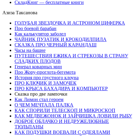
СкладКниг — бесплатные книги
Азиза Таксанова
ГОЛУБАЯ ЗВЕЗДОЧКА И АСТРОНОМ ЦИФЕРКА
Про боевой барабан
Как калькулятор заболел
ЧАЙНИК ПУЗАТИК И КРОКОДИЛПИЛА
СКАЗКА ПРО ЧЕРНЫЙ КАРАНДАШ
Часы на башне
ПУТЕШЕСТВИЯ ЕЖИКА И СТРЕКОЗЫ В СТРАНУ
СЛАДКИХ ПЛОДОВ
Генерал коварных мин
Про Жору-проглота-бегемота
История про грустного клоуна
ПРО КЛЮЧИК И ЗАМОЧЕК
ПРО КРЫСА БАХАДИРА И КОМПЬЮТЕР
Сказка про две лампочки
Как Лимон стал героем
О ЧЕМ МЕЧТАЛА ПАЛКА
КАК СПОРИЛИ ТЕЛЕСКОП И МИКРОСКОП
КАК МЕДВЕЖОНОК И ЗАЙЧИШКА ЛОВИЛИ РЫБУ
ДОБРОЕ ОБЛАЧКО И НЕДРУЖЕЛЮБНЫЕ
ТЮЛЬПАНЫ
КАК ПОДУШКИ ВОЕВАЛИ С ОДЕЯЛАМИ