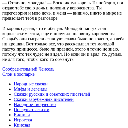
— Отлично, молодца! — Воскликнул король Ты победил, и я
отдаю тебе свою дочь и половину королевства. Ты
переговорил и мою дочь, и меня — видимо, никто в мире не
превзойдет тебя в разговоре.
И король сделал, что и обещал. Молодой пастух стал
королевским зятем, еще и получил половину королевства.
Свадьбу они сыграли славную: славы было по колено, а хлеба
ни крошки. Вот только все, что рассказывал тот молодой
пастух принцессе, было ли правдой, этого я точно не знаю,
потому что тех чудес не видел. Но если он и врал, то, думаю,
не для того, чтобы кого-то обмануть.
Сообразительный Ченсель
Слон в зоопарке
Народные сказки
Мифы и легенды
Сказки русских и советских писателей
Сказки зарубежных писателей
Народное творчество
Послушать сказки
Е-книги
Игротека
Кинозал