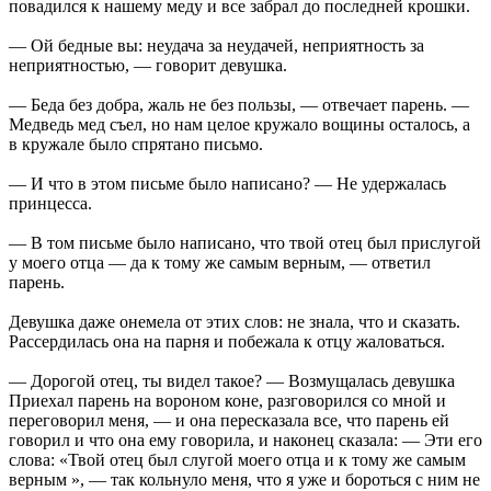
повадился к нашему меду и все забрал до последней крошки.
— Ой бедные вы: неудача за неудачей, неприятность за
неприятностью, — говорит девушка.
— Беда без добра, жаль не без пользы, — отвечает парень. —
Медведь мед съел, но нам целое кружало вощины осталось, а
в кружале было спрятано письмо.
— И что в этом письме было написано? — Не удержалась
принцесса.
— В том письме было написано, что твой отец был прислугой
у моего отца — да к тому же самым верным, — ответил
парень.
Девушка даже онемела от этих слов: не знала, что и сказать.
Рассердилась она на парня и побежала к отцу жаловаться.
— Дорогой отец, ты видел такое? — Возмущалась девушка
Приехал парень на вороном коне, разговорился со мной и
переговорил меня, — и она пересказала все, что парень ей
говорил и что она ему говорила, и наконец сказала: — Эти его
слова: «Твой отец был слугой моего отца и к тому же самым
верным », — так кольнуло меня, что я уже и бороться с ним не