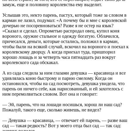
замуж, еще и половину королевства ему выделит.
Услышав это, некто парень, пастух, который тоже за словом в
карман не лазил, подумал: «А почему бы и мне с королевской
дочерью не посоревноваться? Разве я не остер на язык?
»Сказал и сделал. Опрометью распродал овец, купил коня
вороного, оружие стальное и одежду богатую. Облачился,
причесался, деньги, которые остались, положил в карман,
чтобы были на всякий случай, вскочил на вороного и поехал к
королевскому дворцу. А когда приехал туда, пришпорил
хорошо лошадь и за четверть часа пятнадцать раз вокруг
королевского сада обскакал.
А из сада следила за ним глазами девушка — красавица и все
удивлялась коню быстрому и парню смелому. Когда он
остановился, чтобы на сад посмотреть, девушка увидела, что
парень он ничего себе, как нарисованный, и ей захотелось с
ним перемолвиться словом. Вот она и говорит:
— Эй, парень, что на лошади носишься, хорош ли наш сад?
Пожалуй, такого еще, сколько живешь, не видел?
— Девушка — красавица, — отвечает ей парень, — разве ваш
сад — такая редкость? Вот у моего отца был сад — так сад:
жемчуг родился.