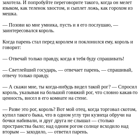
захотела. И попробуйте переговорите такого, когда он мелет
языком, как теленок хвостом, и сыплет ложь, как горохом из
мешка.
— Позови ко мне умника, пусть и я его послушаю, —
заинтересовался король.
Когда парень стал перед королем и поклонился ему, король и
говорит:
— Отвечай только правду, когда я тебя буду спрашивать!
— Светлейший государь, — отвечает парень, — спрашивай,
отвечу только правду.
— А скажи мне, ты когда-нибудь видел такой рог? — Спросил
король, указывая на большой говяжий рог, что словно какая-то
ценность, висел в его комнате на стене.
— Разве это рог, король? Вот мой отец, когда торговал скотом,
купил такого быка, что в одном углу три кузнеца обручи на
бочки набивали, и друг друга не слышал — столько
пространства было; над одним рогом солнце всходило над
вторым — заходило, — ответил парень.