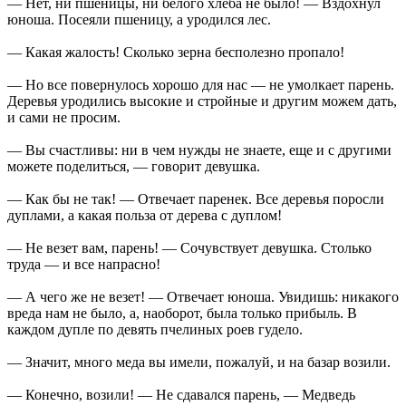
— Нет, ни пшеницы, ни белого хлеба не было! — Вздохнул
юноша. Посеяли пшеницу, а уродился лес.
— Какая жалость! Сколько зерна бесполезно пропало!
— Но все повернулось хорошо для нас — не умолкает парень.
Деревья уродились высокие и стройные и другим можем дать,
и сами не просим.
— Вы счастливы: ни в чем нужды не знаете, еще и с другими
можете поделиться, — говорит девушка.
— Как бы не так! — Отвечает паренек. Все деревья поросли
дуплами, а какая польза от дерева с дуплом!
— Не везет вам, парень! — Сочувствует девушка. Столько
труда — и все напрасно!
— А чего же не везет! — Отвечает юноша. Увидишь: никакого
вреда нам не было, а, наоборот, была только прибыль. В
каждом дупле по девять пчелиных роев гудело.
— Значит, много меда вы имели, пожалуй, и на базар возили.
— Конечно, возили! — Не сдавался парень, — Медведь