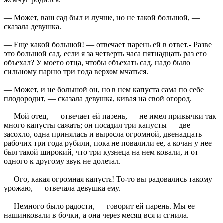
— Может, ваш сад был и лучше, но не такой большой, —
сказала девушка.
— Еще какой большой! — отвечает парень ей в ответ.- Разве
это большой сад, если я за четверть часа пятнадцать раз его
объехал? У моего отца, чтобы объехать сад, надо было
сильному парню три года верхом мчаться.
— Может, и не большой он, но в нем капуста сама по себе
плодородит, — сказала девушка, кивая на свой огород.
— Мой отец, — отвечает ей парень, — не имел привычки так
много капусты сажать; он посадил три капусты — две
засохло, одна принялась и выросла огромной, двенадцать
рабочих три года рубили, пока не повалили ее, а кочан у нее
был такой широкий, что три кузнеца на нем ковали, и от
одного к другому звук не долетал.
— Ого, какая огромная капуста! То-то вы радовались такому
урожаю, — отвечала девушка ему.
— Немного было радости, — говорит ей парень. Мы ее
нашинковали в бочки, а она через месяц вся и сгнила.