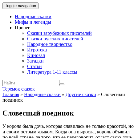
Toggle navigation
Народные сказки
Мифы и легенды
Прочее
Сказки зарубежных писателей
Сказки русских писателей
Народное творчество
Игротека
Кинозал
Загадки
Статьи
Литература 1-11 классы
Теремок сказок
Главная
»
Народные сказки
»
Другие сказки
»
Словесный
поединок
Словесный поединок
У короля была дочь, которая славилась не только красотой, но
и своим острым языком. Когда она выросла, король объявил
по всей стране, за того, кто ее переговорит, отдаст свою дочь