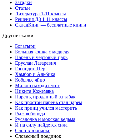
Загадки
Статьи
Литература 1-11 классы
Решения ДЗ 1-11 классы
СкладКниг — бесплатные книги
Другие сказки
Богатыри
Большая кошка с медведя
Парень и чертовый царь
Еруслан Лазаревич
Господин Пер
Хамбор и Альбика
Кобылье яйцо
Милош находит мать
Никита Кожемяка
Парень, проданный за табак
Как простой парень стал царем
Как принц учился мастерить
Рыжая борода
Русалочка и морская ведьма
И на силу найдется сила
Слон в зоопарке
Словесный поединок