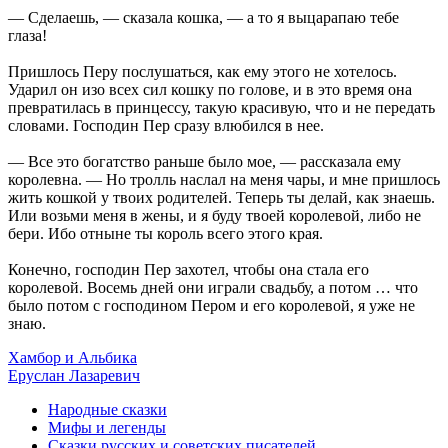
— Сделаешь, — сказала кошка, — а то я выцарапаю тебе
глаза!
Пришлось Перу послушаться, как ему этого не хотелось.
Ударил он изо всех сил кошку по голове, и в это время она
превратилась в принцессу, такую красивую, что и не передать
словами. Господин Пер сразу влюбился в нее.
— Все это богатство раньше было мое, — рассказала ему
королевна. — Но тролль наслал на меня чары, и мне пришлось
жить кошкой у твоих родителей. Теперь ты делай, как знаешь.
Или возьми меня в жены, и я буду твоей королевой, либо не
бери. Ибо отныне ты король всего этого края.
Конечно, господин Пер захотел, чтобы она стала его
королевой. Восемь дней они играли свадьбу, а потом … что
было потом с господином Пером и его королевой, я уже не
знаю.
Хамбор и Альбика
Еруслан Лазаревич
Народные сказки
Мифы и легенды
Сказки русских и советских писателей