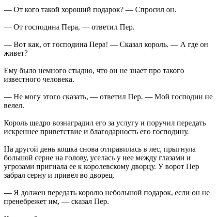
— От кого такой хороший подарок? — Спросил он.
— От господина Пера, — ответил Пер.
— Вот как, от господина Пера! — Сказал король. — А где он
живет?
Ему было немного стыдно, что он не знает про такого
известного человека.
— Не могу этого сказать, — ответил Пер. — Мой господин не
велел.
Король щедро вознаградил его за услугу и поручил передать
искреннее приветствие и благодарность его господину.
На другой день кошка снова отправилась в лес, прыгнула
большой серне на голову, уселась у нее между глазами и
угрозами пригнала ее к королевскому дворцу. У ворот Пер
забрал серну и привел во дворец.
— Я должен передать королю небольшой подарок, если он не
пренебрежет им, — сказал Пер.