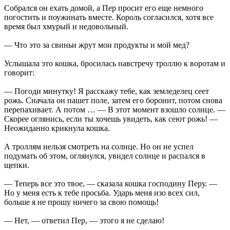
Собрался он ехать домой, а Пер просит его еще немного
погостить и поужинать вместе. Король согласился, хотя все
время был хмурый и недовольный.
— Что это за свиньи жрут мои продукты и мой мед?
Услышала это кошка, бросилась навстречу троллю к воротам и
говорит:
— Погоди минутку! Я расскажу тебе, как земледелец сеет
рожь. Сначала он пашет поле, затем его боронит, потом снова
перепахивает. А потом … — В этот момент взошло солнце. —
Скорее оглянись, если ты хочешь увидеть, как сеют рожь! —
Неожиданно крикнула кошка.
А троллям нельзя смотреть на солнце. Но он не успел
подумать об этом, оглянулся, увидел солнце и распался в
щепки.
— Теперь все это твое, — сказала кошка господину Перу. —
Но у меня есть к тебе просьба. Ударь меня изо всех сил,
больше я не прошу ничего за свою помощь!
— Нет, — ответил Пер, — этого я не сделаю!