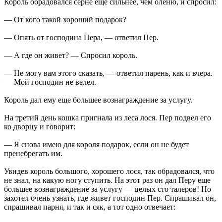
Король обрадовался серне еще сильнее, чем оленю, и спросил:
— От кого такой хороший подарок?
— Опять от господина Пера, — ответил Пер.
— А где он живет? — Спросил король.
— Не могу вам этого сказать, — ответил парень, как и вчера.
— Мой господин не велел.
Король дал ему еще большее вознаграждение за услугу.
На третий день кошка пригнала из леса лося. Пер подвел его
ко дворцу и говорит:
— Я снова имею для короля подарок, если он не будет
пренебрегать им.
Увидев король большого, хорошего лося, так обрадовался, что
не знал, на какую ногу ступить. На этот раз он дал Перу еще
большее вознаграждение за услугу — целых сто талеров! Но
захотел очень узнать, где живет господин Пер. Спрашивал он,
спрашивал парня, и так и сяк, а тот одно отвечает: