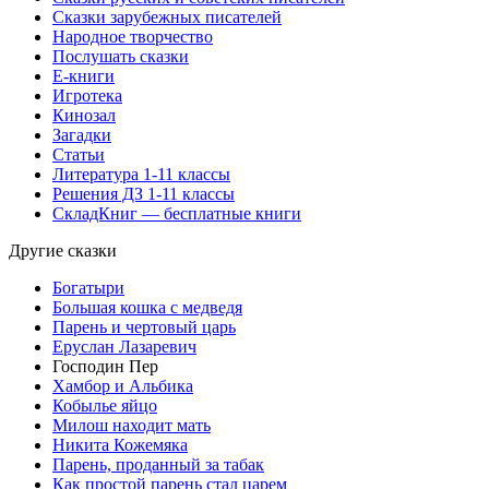
Сказки зарубежных писателей
Народное творчество
Послушать сказки
Е-книги
Игротека
Кинозал
Загадки
Статьи
Литература 1-11 классы
Решения ДЗ 1-11 классы
СкладКниг — бесплатные книги
Другие сказки
Богатыри
Большая кошка с медведя
Парень и чертовый царь
Еруслан Лазаревич
Господин Пер
Хамбор и Альбика
Кобылье яйцо
Милош находит мать
Никита Кожемяка
Парень, проданный за табак
Как простой парень стал царем