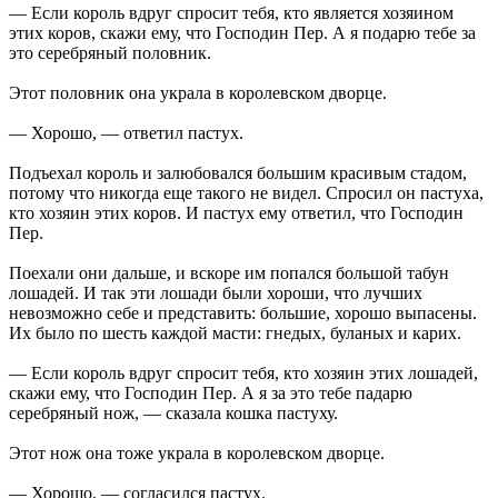
— Если король вдруг спросит тебя, кто является хозяином
этих коров, скажи ему, что Господин Пер. А я подарю тебе за
это серебряный половник.
Этот половник она украла в королевском дворце.
— Хорошо, — ответил пастух.
Подъехал король и залюбовался большим красивым стадом,
потому что никогда еще такого не видел. Спросил он пастуха,
кто хозяин этих коров. И пастух ему ответил, что Господин
Пер.
Поехали они дальше, и вскоре им попался большой табун
лошадей. И так эти лошади были хороши, что лучших
невозможно себе и представить: большие, хорошо выпасены.
Их было по шесть каждой масти: гнедых, буланых и карих.
— Если король вдруг спросит тебя, кто хозяин этих лошадей,
скажи ему, что Господин Пер. А я за это тебе падарю
серебряный нож, — сказала кошка пастуху.
Этот нож она тоже украла в королевском дворце.
— Хорошо, — согласился пастух.