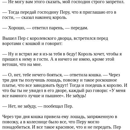
— Не могу вам этого сказать, мой господин строго запретил.
— Тогда передай господину Перу, что я приглашаю его в
гости, — сказал наконец король.
— Хорошо, — ответил парень, — передам.
Вышел Пер с королевского дворца, встретился перед
воротами с кошкой и говорит:
— Ну и встрял же я из-за тебя в беду! Король хочет, чтобы я
пришел к нему в гости. А я ничего не имею, кроме этой
ветоши, что на мне.
— О, нет, тебе нечего бояться, — ответила кошка. — Через
три дня ты получишь лошадь, повозку и такое роскошное
платье, что все завидовать будут! Тогда и поедешь к королю. И
что бы ты не увидел в его дворе, каждый раз говори: «У меня
все намного лучше и пышнее». Не забудь!
— Нет, не забуду, — пообещал Пер.
Через три дня кошка привела ему лошадь, запряженную в
повозку, а в колеснице было все, что Перу могло
понадобиться. И все такое красивое, что и не передать. Пер