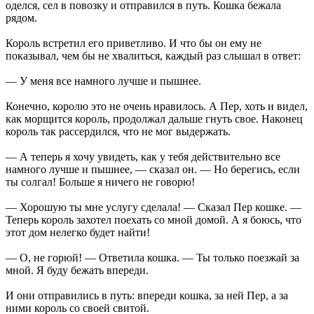
оделся, сел в повозку и отправился в путь. Кошка бежала
рядом.
Король встретил его приветливо. И что бы он ему не
показывал, чем бы не хвалиться, каждый раз слышал в ответ:
— У меня все намного лучше и пышнее.
Конечно, королю это не очень нравилось. А Пер, хоть и видел,
как морщится король, продолжал дальше гнуть свое. Наконец
король так рассердился, что не мог выдержать.
— А теперь я хочу увидеть, как у тебя действительно все
намного лучше и пышнее, — сказал он. — Но берегись, если
ты солгал! Больше я ничего не говорю!
— Хорошую ты мне услугу сделала! — Сказал Пер кошке. —
Теперь король захотел поехать со мной домой. А я боюсь, что
этот дом нелегко будет найти!
— О, не горюй! — Ответила кошка. — Ты только поезжай за
мной. Я буду бежать впереди.
И они отправились в путь: впереди кошка, за ней Пер, а за
ними король со своей свитой.