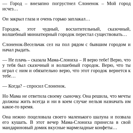
— Город – внезапно погрустнел Слоненок – Мой город
исчез…
Он закрыл глаза и очень горько заплакал…
Городок, этот чудный, восхитительный, сказочный,
волшебный миниатюрный городок перестал существовать…
Слоненок-Весельчак сел на пол рядом с бывшим городом и
начал рыдать.
— Не плачь – сказала Мама-Слониха – Я верю тебе! Верю, что
у тебя был сказочный и волшебный городок. Верю, что ты
играл с ним и обязательно верю, что этот городок вернется к
тебе…
— Когда? – спросил Слоненок.
Но Мама не ответила своему сыночку. Она решила, что мечты
должны жить всегда и ни в коем случае нельзя назначать им
какое-то время.
Она нежно поцеловала своего маленького шалуна и позвала
его кушать. В этот вечер Мама-Слониха принесла в свой
мандариновый домик вкусные мармеладные конфеты…