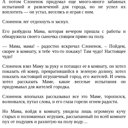
А потом Слоненок придумал еще много-много забавных
испытаний и развлечений для города, но не успел их
воплотить — он устал, веселясь и играя с ним.
Слоненок лег отдохнуть и заснул.
Его разбудила Мама, которая вечером пришла с работы и
обнаружила своего сыночка спящим прямо на полу.
— Мама, мама! – радостно вскричал Слоненок. – Пойдем,
скорее в комнату, я тебе что-то покажу! Там чудо! Настоящее
чудо!
Слоненок взял Маму за руку и потащил ее в комнату, он хотел
показать ей ковер, превратившийся в зеленую долину, хотел
показать настоящий игрушечный город, его жителей. И очень
хотел рассказать Маме, какие веселые испытания он
придумывал для жителей городка.
Слоненок впопыхах рассказывал все это Маме, торопился,
волновался, путал слова, и его глаза горели огнем радости.
Но Мама, войдя в комнату, увидела лишь огромную кучу
старых и поломанных игрушек, рассыпанный по всей комнате
пух от подушек и разлитую на полу воду…