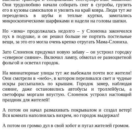
Они трудолюбиво начали собирать снег в сугробы, грузить
его в кузовы самосвалов и увозить на край ковра. Люди тут же
переоделись в шубы и теплые куртки, замотались
микроскопическими шарфиками и надели на головы шапки.
Но «зима» продолжалась недолго – у Слоненка закончился
пух в подушке, и он решил больше не портить постельные
вещи, за это его могла очень крепко отругать Мама-Слониха.
Зато Слоненок придумал новую забаву – он устроил городку
«северное сияние». Включил лампу, обмотал ее разноцветной
фольгой и осветил городок.
На миниатюрные улицы тут же выбежали почти все жители!
Они смотрели в «небо», в котором переливался свет и чудные
искры рассыпались по крышам. Городок замер, наблюдая
сияние, даже остановились автобусы и троллейбусы, а
светофоры моргали впустую. Слоненок устроил настоящий
праздник для жителей!
А потом он начал размахивать покрывалом и создал ветер!
Вся комната наполнилась вихрем, но городок выдержал!
А потом он громко дул в свой хобот и пугал жителей громом.