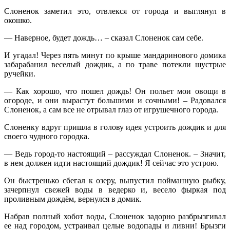
Слоненок заметил это, отвлекся от города и выглянул в
окошко.
— Наверное, будет дождь… – сказал Слоненок сам себе.
И угадал! Через пять минут по крыше мандаринового домика
забарабанил веселый дождик, а по траве потекли шустрые
ручейки.
— Как хорошо, что пошел дождь! Он польет мои овощи в
огороде, и они вырастут большими и сочными! – Радовался
Слоненок, а сам все не отрывал глаз от игрушечного города.
Слоненку вдруг пришла в голову идея устроить дождик и для
своего чудного городка.
— Ведь город-то настоящий – рассуждал Слоненок. – Значит,
в нем должен идти настоящий дождик! Я сейчас это устрою.
Он быстренько сбегал к озеру, выпустил пойманную рыбку,
зачерпнул свежей воды в ведерко и, весело фыркая под
проливным дождём, вернулся в домик.
Набрав полный хобот воды, Слоненок задорно разбрызгивал
ее над городом, устраивал целые водопады и ливни! Брызги