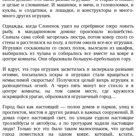
и целые и сломанные. И машинки, и мячи, и головоломки, и
куклы, и солдатики, и лошадки, и конструкторы и много-
много других игрушек.
Однажды, когда Слоненок ушел на серебряное озеро ловить
рыбу, в мандариновом домике произошло волшебство.
Сначала сама собой загорелась люстра, потом ковер сполз со
стены и расстелился на полу, а потом ожили все-все игрушки.
Игрушки соскакивали со своих полок, вылезали из шкафов,
выбирались из чулана и собирались все вместе на ковре в
центре комнаты. Они образовали большую-пребольшую гору.
И вдруг, эта гора игрушек засветилась и засверкала разными
огнями, посыпались искры и игрушки стали вращаться с
немыслимой скоростью! Получился целый вихрь игрушек и
разноцветных огней. А через пять минут все стихло и в
центре комнаты, на том самом месте, где кружился
искрящийся ураган, образовался игрушечный город…
Город был как настоящий — полон домов и парков, улиц и
проспектов, мостов и других разных и важных сооружений. В
домах горел настоящий свет, по улицам ездили настоящие
троллейбусы и автобусы, а по тротуарам ходили настоящие
люди! Только все это было таким малюсеньким, что целый
город поместился на одном ковре, который, кстати,