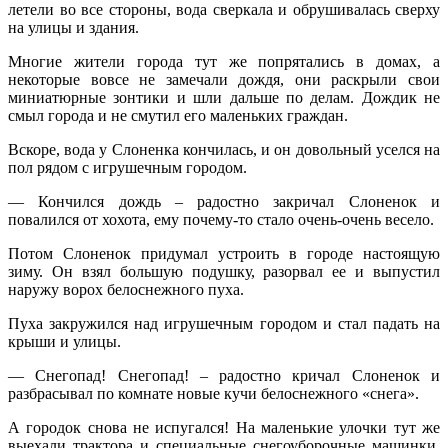
летели во все стороны, вода сверкала и обрушивалась сверху
на улицы и здания.
Многие жители города тут же попрятались в домах, а
некоторые вовсе не замечали дождя, они раскрыли свои
миниатюрные зонтики и шли дальше по делам. Дождик не
смыл города и не смутил его маленьких граждан.
Вскоре, вода у Слоненка кончилась, и он довольный уселся на
пол рядом с игрушечным городом.
— Кончился дождь – радостно закричал Слоненок и
повалился от хохота, ему почему-то стало очень-очень весело.
Потом Слоненок придумал устроить в городе настоящую
зиму. Он взял большую подушку, разорвал ее и выпустил
наружу ворох белоснежного пуха.
Пуха закружился над игрушечным городом и стал падать на
крыши и улицы.
— Снегопад! Снегопад! – радостно кричал Слоненок и
разбрасывал по комнате новые кучи белоснежного «снега».
А городок снова не испугался! На маленькие улочки тут же
выехали трактора и специальные снегоуборочные машинки.