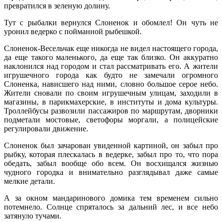
превратился в зеленую долину.
Тут с рыбалки вернулся Слоненок и обомлел! Он чуть не
уронил ведерко с пойманной рыбешкой.
Слоненок-Весельчак еще никогда не видел настоящего города,
да еще такого маленького, да еще так близко. Он аккуратно
наклонился над городом и стал рассматривать его. А жители
игрушечного города как будто не замечали огромного
Слоненка, нависшего над ними, словно большое серое небо.
Жители сновали по своим игрушечным улицам, заходили в
магазины, в парикмахерские, в институты и дома культуры.
Троллейбусы развозили пассажиров по маршрутам, дворники
подметали мостовые, светофоры моргали, а полицейские
регулировали движение.
Слоненок был зачарован увиденной картиной, он забыл про
рыбку, которая плескалась в ведерке, забыл про то, что пора
обедать, забыл вообще обо всем. Он восхищался жизнью
чудного городка и внимательно разглядывал даже самые
мелкие детали.
А за окном мандаринового домика тем временем сильно
потемнело. Солнце спряталось за дальний лес, и все небо
затянуло тучами.