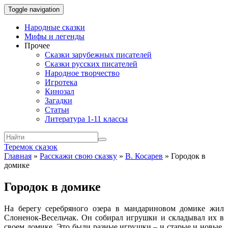
Toggle navigation
Народные сказки
Мифы и легенды
Прочее
Сказки зарубежных писателей
Сказки русских писателей
Народное творчество
Игротека
Кинозал
Загадки
Статьи
Литература 1-11 классы
Теремок сказок
Главная
»
Расскажи свою сказку
»
В. Косарев
»
Городок в
домике
Городок в домике
На берегу серебряного озера в мандариновом домике жил
Слоненок-Весельчак. Он собирал игрушки и складывал их в
своем домике. Это были разные игрушки – и старые и новые,