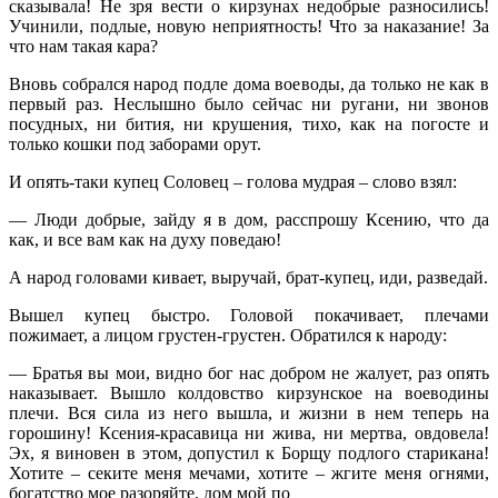
сказывала! Не зря вести о кирзунах недобрые разносились!
Учинили, подлые, новую неприятность! Что за наказание! За
что нам такая кара?
Вновь собрался народ подле дома воеводы, да только не как в
первый раз. Неслышно было сейчас ни ругани, ни звонов
посудных, ни бития, ни крушения, тихо, как на погосте и
только кошки под заборами орут.
И опять-таки купец Соловец – голова мудрая – слово взял:
— Люди добрые, зайду я в дом, расспрошу Ксению, что да
как, и все вам как на духу поведаю!
А народ головами кивает, выручай, брат-купец, иди, разведай.
Вышел купец быстро. Головой покачивает, плечами
пожимает, а лицом грустен-грустен. Обратился к народу:
— Братья вы мои, видно бог нас добром не жалует, раз опять
наказывает. Вышло колдовство кирзунское на воеводины
плечи. Вся сила из него вышла, и жизни в нем теперь на
горошину! Ксения-красавица ни жива, ни мертва, овдовела!
Эх, я виновен в этом, допустил к Борщу подлого старикана!
Хотите – секите меня мечами, хотите – жгите меня огнями,
богатство мое разоряйте, дом мой по