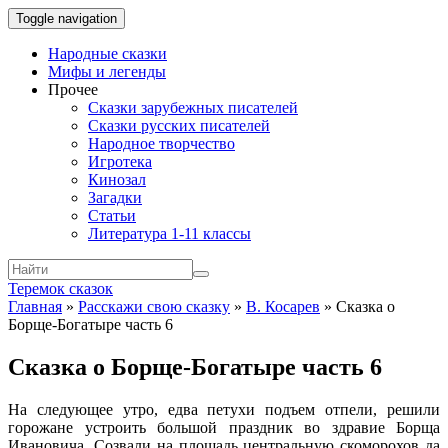
Toggle navigation
Народные сказки
Мифы и легенды
Прочее
Сказки зарубежных писателей
Сказки русских писателей
Народное творчество
Игротека
Кинозал
Загадки
Статьи
Литература 1-11 классы
Теремок сказок
Главная
»
Расскажи свою сказку
»
В. Косарев
»
Сказка о
Борще-Богатыре часть 6
Сказка о Борще-Богатыре часть 6
На следующее утро, едва петухи подъем отпели, решили
горожане устроить большой праздник во здравие Борща
Ивановича. Созвали на площадь центральную скоморохов да