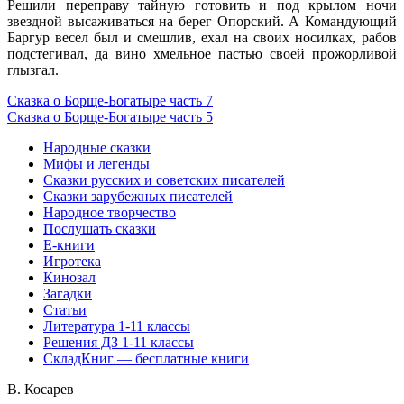
Решили переправу тайную готовить и под крылом ночи
звездной высаживаться на берег Опорский. А Командующий
Баргур весел был и смешлив, ехал на своих носилках, рабов
подстегивал, да вино хмельное пастью своей прожорливой
глызгал.
Сказка о Борще-Богатыре часть 7
Сказка о Борще-Богатыре часть 5
Народные сказки
Мифы и легенды
Сказки русских и советских писателей
Сказки зарубежных писателей
Народное творчество
Послушать сказки
Е-книги
Игротека
Кинозал
Загадки
Статьи
Литература 1-11 классы
Решения ДЗ 1-11 классы
СкладКниг — бесплатные книги
В. Косарев