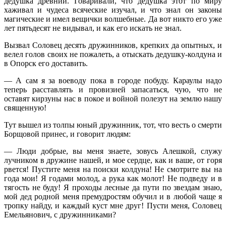
дедушка древний. Говаривали, что дедушка этот по миру
хаживал и чудеса всяческие изучал, и что знал он законы
магические и имел вещички волшебные. Да вот никто его уже
лет пятьдесят не видывал, и как его искать не знал.
Вызвал Соловец десять дружинников, крепких да опытных, и
велел голов своих не пожалеть, а отыскать дедушку-колдуна и
в Опорск его доставить.
— А сам я за воеводу пока в городе побуду. Караулы надо
теперь расставлять и провизией запасаться, чую, что не
оставят кирзуны нас в покое и войной полезут на землю нашу
священную!
Тут вышел из толпы юный дружинник, тот, что весть о смерти
Борщовой принес, и говорит людям:
— Люди добрые, вы меня знаете, зовусь Алешкой, служу
лучником в дружине нашей, и мое сердце, как и ваше, от горя
рвется! Пустите меня на поиски колдуна! Не смотрите вы на
года мои! Я годами молод, а рука как молот! Не подведу и в
тягость не буду! Я проходы лесные да пути по звездам знаю,
мой дед родной меня премудростям обучил и в любой чаще я
тропку найду, и каждый куст мне друг! Пусти меня, Соловец
Емельянович, с дружинниками?