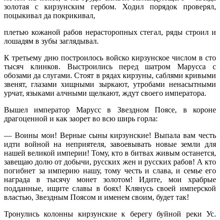
золотая с кирзунским гербом. Ходил порядок проверял,
поцыкивал да покрикивал,
плетью кожаной рабов нерасторопных стегал, ряды строил и
лошадям в зубы заглядывал.
К третьему дню построилось войско кирзунское числом в сто
тысяч клинков. Выстроились перед шатром Марусса с
обозами да слугами. Стоят в рядах кирзуны, саблями кривыми
звенят, глазами хищными зыркают, утробами ненасытными
урчат, языками алчными щелкают, ждут своего императора.
Вышел император Марусс в Звездном Поясе, в короне
драгоценной и как заорет во всю ширь горла:
— Воины мои! Верные сыны кирзунские! Выпала вам честь
идти войной на неприятеля, завоевывать новые земли для
нашей великой империи! Тому, кто в битвах живым останется,
завещаю долю от добычи, русских жен и русских рабов! А кто
погибнет за империю нашу, тому честь и слава, и семье его
награда в тысячу монет золотом! Идите, мои храбрые
подданные, ищите славы в боях! Клянусь своей имперской
властью, Звездным Поясом и именем своим, будет так!
Тронулись колонны кирзунские к берегу буйной реки Ус.