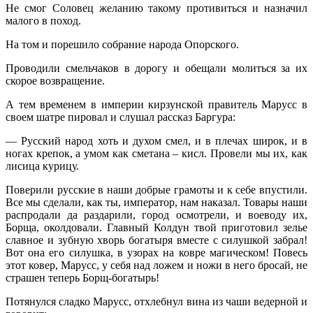
Не смог Соловец желанию такому противиться и назначил
малого в поход.
На том и порешило собрание народа Опорского.
Проводили смельчаков в дорогу и обещали молиться за их
скорое возвращение.
А тем временем в империи кирзунской правитель Марусс в
своем шатре пировал и слушал рассказ Баргура:
— Русский народ хоть и духом смел, и в плечах широк, и в
ногах крепок, а умом как сметана – кисл. Провели мы их, как
лисица курицу.
Поверили русские в наши добрые грамоты и к себе впустили.
Все мы сделали, как ты, император, нам наказал. Товары наши
распродали да раздарили, город осмотрели, и воеводу их,
Борща, околдовали. Главный Колдун твой приготовил зелье
славное и зубную хворь богатыря вместе с силушкой забрал!
Вот она его силушка, в узорах на ковре магическом! Повесь
этот ковер, Марусс, у себя над ложем и ножи в него бросай, не
страшен теперь Борщ-богатырь!
Потянулся сладко Марусс, отхлебнул вина из чаши ведерной и