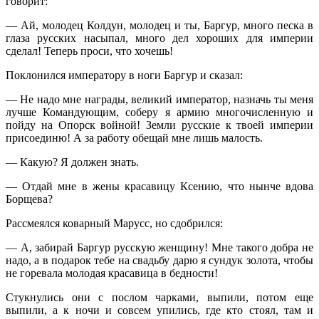
говорит:
— Ай, молодец Колдун, молодец и ты, Баргур, много песка в
глаза русских насыпал, много дел хороших для империи
сделал! Теперь проси, что хочешь!
Поклонился императору в ноги Баргур и сказал:
— Не надо мне награды, великий император, назначь ты меня
лучше Командующим, соберу я армию многочисленную и
пойду на Опорск войной! Земли русские к твоей империи
присоединю! А за работу обещай мне лишь малость.
— Какую? Я должен знать.
— Отдай мне в жены красавицу Ксению, что нынче вдова
Борщева?
Рассмеялся коварный Марусс, но сдобрился:
— А, забирай Баргур русскую женщину! Мне такого добра не
надо, а в подарок тебе на свадьбу дарю я сундук золота, чтобы
не горевала молодая красавица в бедности!
Стукнулись они с послом чарками, выпили, потом еще
выпили, а к ночи и совсем упились, где кто стоял, там и