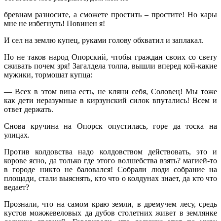
бревнам разносите, а сможете простить – простите! Но кары
мне не избегнуть! Повинен я!
И сел на землю купец, руками голову обхватил и заплакал.
Но не таков народ Опорский, чтобы граждан своих со свету
сживать почем зря! Загалдела толпа, вышли вперед кой-какие
мужики, тормошат купца:
— Всех в этом вина есть, не кляни себя, Соловец! Мы тоже
как дети неразумные в кирзунский силок впутались! Всем и
ответ держать.
Снова кручина на Опорск опустилась, горе да тоска на
улицах.
Против колдовства надо колдовством действовать, это и
корове ясно, да только где этого волшебства взять? магией-то
в городе никто не баловался! Собрали люди собрание на
площади, стали выяснять, кто что о колдунах знает, да кто что
ведает?
Прознали, что на самом краю земли, в дремучем лесу, средь
кустов можжевеловых да дубов столетних живет в землянке