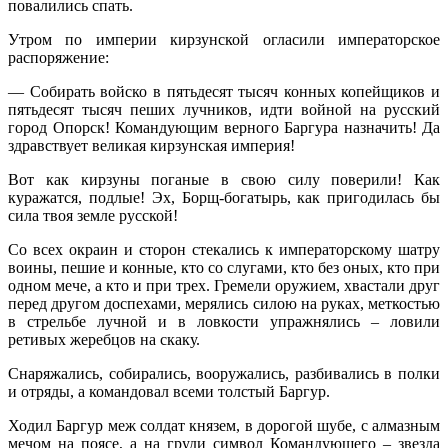
повалились спать.
Утром по империи кирзунской огласили императорское
распоряжение:
— Собирать войско в пятьдесят тысяч конных копейщиков и
пятьдесят тысяч пеших лучников, идти войной на русский
город Опорск! Командующим верного Баргура назначить! Да
здравствует великая кирзунская империя!
Вот как кирзуны поганые в свою силу поверили! Как
куражатся, подлые! Эх, Борщ-богатырь, как пригодилась бы
сила твоя земле русской!
Со всех окраин и сторон стекались к императорскому шатру
воины, пешие и конные, кто со слугами, кто без оных, кто при
одном мече, а кто и при трех. Гремели оружием, хвастали друг
перед другом доспехами, мерялись силою на руках, меткостью
в стрельбе лучной и в ловкости упражнялись – ловили
ретивых жеребцов на скаку.
Снаряжались, собирались, вооружались, разбивались в полки
и отряды, а командовал всеми толстый Баргур.
Ходил Баргур меж солдат князем, в дорогой шубе, с алмазным
мечом на поясе, а на груди символ Командующего – звезда