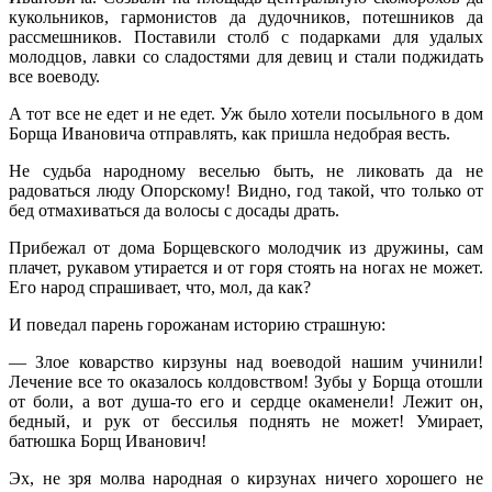
кукольников, гармонистов да дудочников, потешников да
рассмешников. Поставили столб с подарками для удалых
молодцов, лавки со сладостями для девиц и стали поджидать
все воеводу.
А тот все не едет и не едет. Уж было хотели посыльного в дом
Борща Ивановича отправлять, как пришла недобрая весть.
Не судьба народному веселью быть, не ликовать да не
радоваться люду Опорскому! Видно, год такой, что только от
бед отмахиваться да волосы с досады драть.
Прибежал от дома Борщевского молодчик из дружины, сам
плачет, рукавом утирается и от горя стоять на ногах не может.
Его народ спрашивает, что, мол, да как?
И поведал парень горожанам историю страшную:
— Злое коварство кирзуны над воеводой нашим учинили!
Лечение все то оказалось колдовством! Зубы у Борща отошли
от боли, а вот душа-то его и сердце окаменели! Лежит он,
бедный, и рук от бессилья поднять не может! Умирает,
батюшка Борщ Иванович!
Эх, не зря молва народная о кирзунах ничего хорошего не