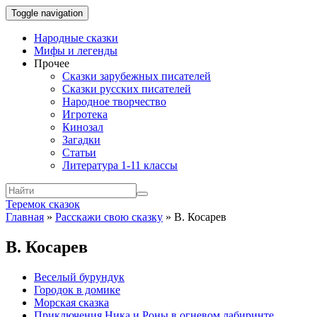
Toggle navigation
Народные сказки
Мифы и легенды
Прочее
Сказки зарубежных писателей
Сказки русских писателей
Народное творчество
Игротека
Кинозал
Загадки
Статьи
Литература 1-11 классы
Теремок сказок
Главная
»
Расскажи свою сказку
»
В. Косарев
В. Косарев
Веселый бурундук
Городок в домике
Морская сказка
Приключения Ника и Роны в огневом лабиринте