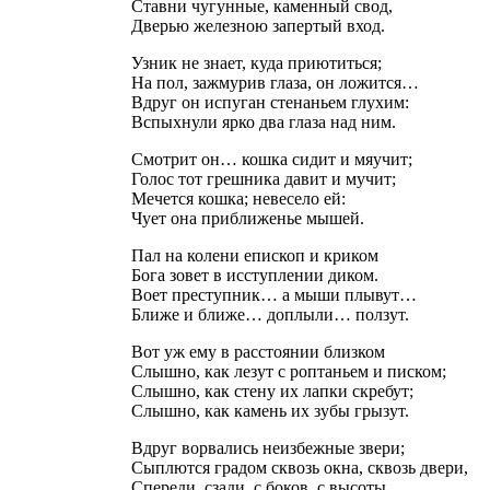
Ставни чугунные, каменный свод,
Дверью железною запертый вход.
Узник не знает, куда приютиться;
На пол, зажмурив глаза, он ложится…
Вдруг он испуган стенаньем глухим:
Вспыхнули ярко два глаза над ним.
Смотрит он… кошка сидит и мяучит;
Голос тот грешника давит и мучит;
Мечется кошка; невесело ей:
Чует она приближенье мышей.
Пал на колени епископ и криком
Бога зовет в исступлении диком.
Воет преступник… а мыши плывут…
Ближе и ближе… доплыли… ползут.
Вот уж ему в расстоянии близком
Слышно, как лезут с роптаньем и писком;
Слышно, как стену их лапки скребут;
Слышно, как камень их зубы грызут.
Вдруг ворвались неизбежные звери;
Сыплются градом сквозь окна, сквозь двери,
Спереди, сзади, с боков, с высоты…