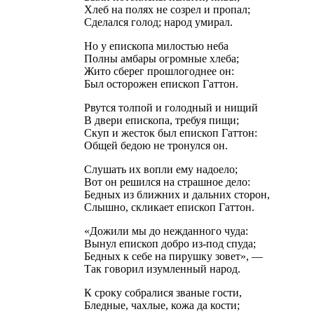
Хлеб на полях не созрел и пропал;
Сделался голод; народ умирал.
Но у епископа милостью неба
Полны амбары огромные хлеба;
Жито сберег прошлогоднее он:
Был осторожен епископ Гаттон.
Рвутся толпой и голодный и нищий
В двери епископа, требуя пищи;
Скуп и жесток был епископ Гаттон:
Общей бедою не тронулся он.
Слушать их вопли ему надоело;
Вот он решился на страшное дело:
Бедных из ближних и дальних сторон,
Слышно, скликает епископ Гаттон.
«Дожили мы до нежданного чуда:
Вынул епископ добро из-под спуда;
Бедных к себе на пирушку зовет», —
Так говорил изумленный народ.
К сроку собралися званые гости,
Бледные, чахлые, кожа да кости;