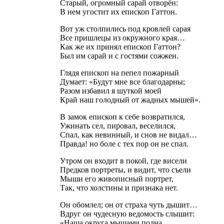
Старый, огромный сарай отворён:
В нем угостит их епископ Гаттон.
Вот уж столпились под кровлей сарая
Все пришлецы из окружного края…
Как же их принял епископ Гаттон?
Был им сарай и с гостями сожжен.
Глядя епископ на пепел пожарный
Думает: «Будут мне все благодарны;
Разом избавил я шуткой моей
Край наш голодный от жадных мышей».
В замок епископ к себе возвратился,
Ужинать сел, пировал, веселился,
Спал, как невинный, и снов не видал…
Правда! но боле с тех пор он не спал.
Утром он входит в покой, где висели
Предков портреты, и видит, что съели
Мыши его живописный портрет,
Так, что холстины и признака нет.
Он обомлел; он от страха чуть дышит…
Вдруг он чудесную ведомость слышит:
«Наша округа мышами полна,