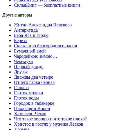
СкладКниг — бесплатные книги
Другие авторы
Житие Александра Невского
Антарктида
Баба-Яга и ягоды
Береза
Сказка про благородного оленя
Бумажный змей
Чародейкою зимою…
Черемуха
Первый дождь
Друзья
Дважды два четыре
Отчего галка черная
Галоша
Глоток молокa
Глоток воды
Городок в табакерке
Говорящий Ворон
Хамелеон Чехов
Что такое хорошо и что такое плохо?
Христос в гостях у мужика Лесков
Хромка