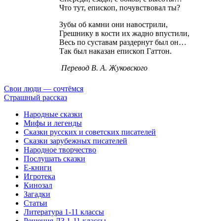
Что тут, епископ, почувствовал ты?
Зубы об камни они навострили,
Грешнику в кости их жадно впустили,
Весь по суставам раздернут был он…
Так был наказан епископ Гаттон.
Перевод В. А. Жуковского
Свои люди — сочтёмся
Страшный рассказ
Народные сказки
Мифы и легенды
Сказки русских и советских писателей
Сказки зарубежных писателей
Народное творчество
Послушать сказки
Е-книги
Игротека
Кинозал
Загадки
Статьи
Литература 1-11 классы
Решения ДЗ 1-11 классы