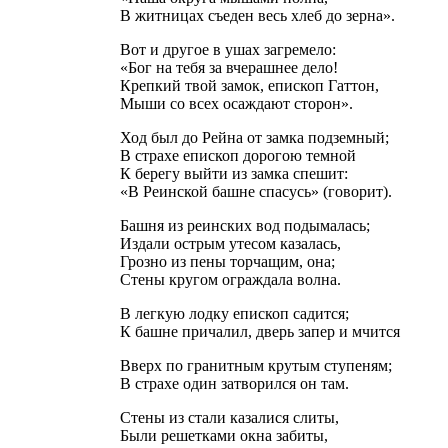
В житницах съеден весь хлеб до зерна».
Вот и другое в ушах загремело:
«Бог на тебя за вчерашнее дело!
Крепкий твой замок, епископ Гаттон,
Мыши со всех осаждают сторон».
Ход был до Рейна от замка подземный;
В страхе епископ дорогою темной
К берегу выйти из замка спешит:
«В Реинской башне спасусь» (говорит).
Башня из реинских вод подымалась;
Издали острым утесом казалась,
Грозно из пены торчащим, она;
Стены кругом ограждала волна.
В легкую лодку епископ садится;
К башне причалил, дверь запер и мчится
Вверх по гранитным крутым ступеням;
В страхе один затворился он там.
Стены из стали казалися слиты,
Были решетками окна забиты,