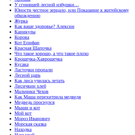
У сгнившей лесной избушки…
Юности честное зерцало, или Показание к житейскому
обхождению
Журка
Как ваше здоровье? Алексин
Каникулы
Корова
Кот Епифан
Красная Шапочка
Что такое хорошо, а что такое плохо
Крошечка-Хаврошечка
Кусака
Ласточки пропали
Лесной царь
Как лиса училась летать
Лисичкин хлеб
Мальчики Чехов
Как Маша перехитрила медведя
Медведь проснулся
Мыши и кот
Мой кот
Мороз Иванович
Морская сказка
Находка
Наш край