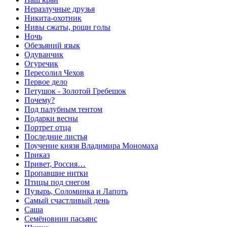
Неразлучные друзья
Никита-охотник
Нивы сжаты, рощи голы
Ночь
Обезьяний язык
Одуванчик
Огуречик
Пересолил Чехов
Первое дело
Петушок - Золотой Гребешок
Почему?
Под палубным тентом
Подарки весны
Портрет отца
Последние листья
Поучение князя Владимира Мономаха
Приказ
Привет, Россия…
Пропавшие нитки
Птицы под снегом
Пузырь, Соломинка и Лапоть
Самый счастливый день
Саша
Семёновнин пасьянс