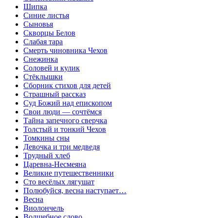
Шипка
Синие листья
Сыновья
Скворцы Белов
Слабая тара
Смерть чиновника Чехов
Снежинка
Соловей и кулик
Стёклышки
Сборник стихов для детей
Страшный рассказ
Суд Божий над епископом
Свои люди — сочтёмся
Тайна запечного сверчка
Толстый и тонкий Чехов
Томкины сны
Девочка и три медведя
Трудный хлеб
Царевна-Несмеяна
Великие путешественники
Сто весёлых лягушат
Полюбуйся, весна наступает…
Весна
Виолончель
Волшебное слово