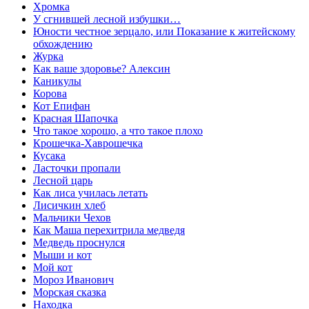
Хромка
У сгнившей лесной избушки…
Юности честное зерцало, или Показание к житейскому
обхождению
Журка
Как ваше здоровье? Алексин
Каникулы
Корова
Кот Епифан
Красная Шапочка
Что такое хорошо, а что такое плохо
Крошечка-Хаврошечка
Кусака
Ласточки пропали
Лесной царь
Как лиса училась летать
Лисичкин хлеб
Мальчики Чехов
Как Маша перехитрила медведя
Медведь проснулся
Мыши и кот
Мой кот
Мороз Иванович
Морская сказка
Находка