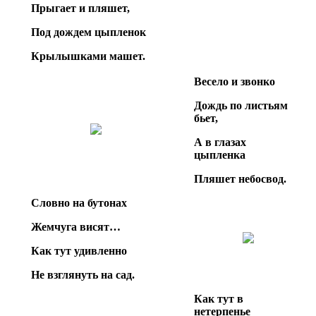
Прыгает и пляшет,
Под дождем цыпленок
Крылышками машет.
Весело и звонко
Дождь по листьям
бьет,
А в глазах
цыпленка
Пляшет небосвод.
Словно на бутонах
Жемчуга висят…
Как тут удивленно
Не взглянуть на сад.
Как тут в
нетерпенье