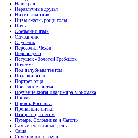
Наш край
Неразлучные друзья
Никита-охотник
Нивы сжаты, рощи голы
Ночь
Обезьяний язык
Одуванчик
Огуречик
Пересолил Чехов
Первое дело
Петушок - Золотой Гребешок
Почему?
Под палубным тентом
Подарки весны
Портрет отца
Последние листья
Поучение князя Владимира Мономаха
Приказ
Привет, Россия…
Пропавшие нитки
Птицы под снегом
Пузырь, Соломинка и Лапоть
Самый счастливый день
Саша
Семёновнин пасьянс