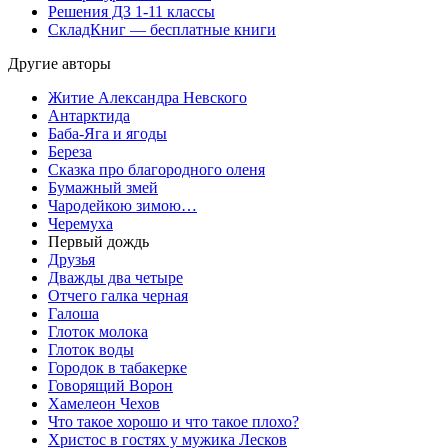
Решения ДЗ 1-11 классы
СкладКниг — бесплатные книги
Другие авторы
Житие Александра Невского
Антарктида
Баба-Яга и ягоды
Береза
Сказка про благородного оленя
Бумажный змей
Чародейкою зимою…
Черемуха
Первый дождь
Друзья
Дважды два четыре
Отчего галка черная
Галоша
Глоток молокa
Глоток воды
Городок в табакерке
Говорящий Ворон
Хамелеон Чехов
Что такое хорошо и что такое плохо?
Христос в гостях у мужика Лесков