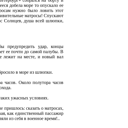
етербург» собрался на борту и
еся добела море то опускало ее
тросам нужно было ловить этот
дивительные матросы! Спускают
рос Солнцев, душа всей шлюпки,
бы предупредить удар, концы
ет ее почти до самой палубы. В
е лежит на месте, и новый вал
бросило в море из шлюпки.
а часов. Около полутора часов
охода.
 таких ужасных условиях.
не пришлось: сказать о матросах,
вая, как единственный пассажир
ли из себя в военное время!..