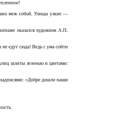
епленное!
язано меж собой. Улицы узкие —
кипаже оказался художник А.П.
не едут сюда! Ведь с ума сойти
улиц залиты зеленью и цветами:
и надписями: «Добре дошли наши
ность.