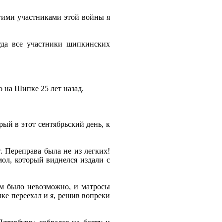
огими участниками этой войны я
уда все участники шипкинских
о на Шипке 25 лет назад.
ый в этот сентябрьский день, к
г. Переправа была не из легких!
мол, который виднелся издали с
ом было невозможно, и матросы
пке переехал и я, решив вопреки