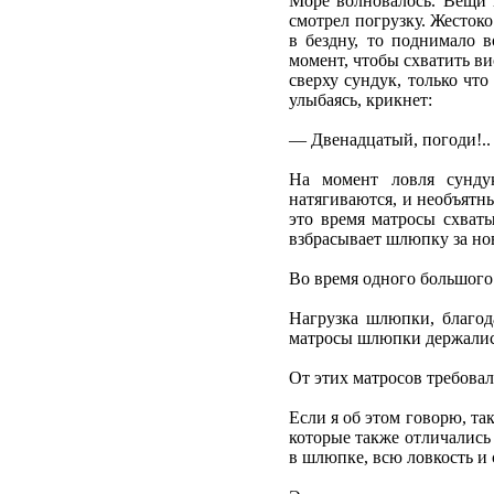
Море волновалось. Вещи 
смотрел погрузку. Жесток
в бездну, то поднимало 
момент, чтобы схватить 
сверху сундук, только чт
улыбаясь, крикнет:
— Двенадцатый, погоди!..
На момент ловля сундук
натягиваются, и необъятн
это время матросы схват
взбрасывает шлюпку за но
Во время одного большого
Нагрузка шлюпки, благод
матросы шлюпки держались 
От этих матросов требовал
Если я об этом говорю, так
которые также отличались
в шлюпке, всю ловкость и 