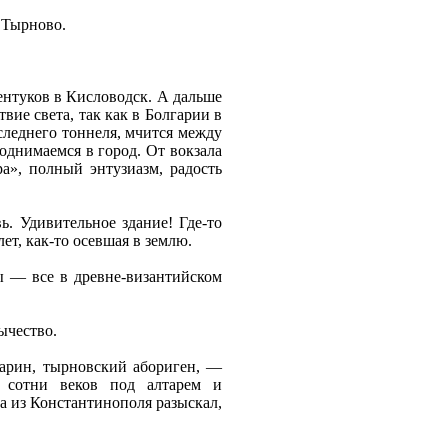
в Тырново.
ентуков в Кисловодск. А дальше
вие света, так как в Болгарии в
следнего тоннеля, мчится между
однимаемся в город. От вокзала
а», полный энтузиазм, радость
ь. Удивительное здание! Где-то
ет, как-то осевшая в землю.
ы — все в древне-византийском
ычество.
гарин, тырновский абориген, —
я сотни веков под алтарем и
а из Константинополя разыскал,