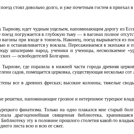
 поезд стоял довольно долго, и уже почетным гостем я приехал 
 к Тырнову, идет чудным ущельем, напоминающим дорогу из Есс
е поезд погружается в глубокую тьму — в вагонах полное отсутст
и вагоны при входе в тоннель. Наконец, поезд вырывается из по
тью и останавливается у вокзала. Пересаживаемся в экипажи и п
сюду шпалерами народ, ученики и ученицы, несмолкаемое «ур
сских — освободителей Болгарии.
в Тырнове, где поразила в нижней части города древняя церков
зелени садов, помещается церковка, существующая несколько сот л
стены все в древних фресках; высокие колонны, тяжелые свод
е решетки, напоминающие грозное и нетерпимое турецкое влад
урецкого фанатизма. Только на одно плакался мне старый бол
опала драгоценнейшая священная библиотека, хранившаяс
 Библиотеку эту в половине прошлого столетия какой-то владык
днего листа всю и всю ее сжег.