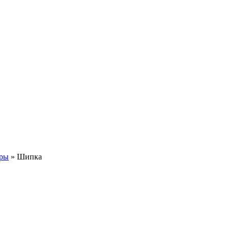
оры
»
Шипка