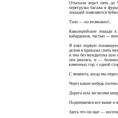
Отъехали верст пять до 
перегрузка багажа в фуры
лошадей появляются буйв
Тихо — но возможно!..
Кавалерийские лошади к
кабардинок, частью — вен
Я взял первую попавшую
делом я приказал снять му
и она без мундштука шла 
она рвалась, и — большо
каменных гор; с одной сто
С момента, когда мы перес
Через какие-нибудь полчас
Дорога шла зигзагами кв
Поднимаемся все выше и 
Здесь что ни шаг — восп