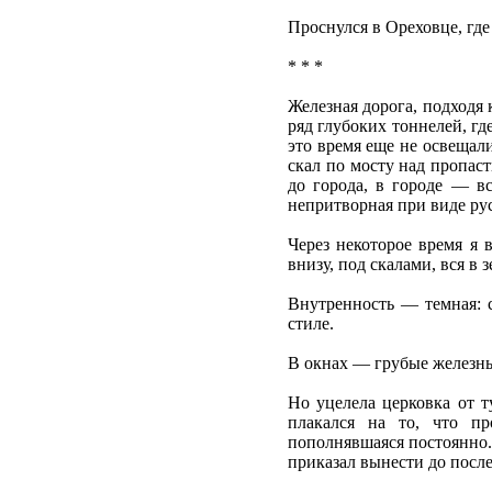
Проснулся в Ореховце, где
* * *
Железная дорога, подходя
ряд глубоких тоннелей, гд
это время еще не освещал
скал по мосту над пропас
до города, в городе — в
непритворная при виде ру
Через некоторое время я 
внизу, под скалами, вся в 
Внутренность — темная: 
стиле.
В окнах — грубые железны
Но уцелела церковка от т
плакался на то, что пр
пополнявшаяся постоянно.
приказал вынести до после