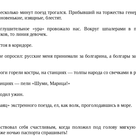
несколько минут поезд трогался. Прибывший на торжества генер
 новенькие, изящные, блестят.
глушительное «ура» провожало нас. Вокруг шпалерами в п
ков, то линия девочек.
стоя в коридоре.
е опросил: русские меня принимали за болгарина, а болгары за
ги горели костры, на станциях — толпы народа со свечками в р
танциях — пели «Шуми, Марица!»
ходил ужин.
заяц» экстренного поезда, ел, как волк, проголодавшись в море.
твовал себя счастливым, когда положил под голову мягкую
 же ночью паспорта спрашивать!