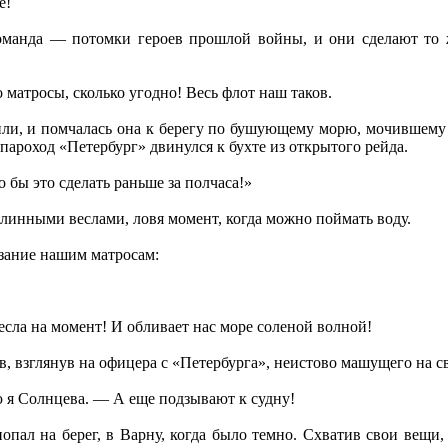
е!
оманда — потомки героев прошлой войны, и они сделают то 
о матросы, сколько угодно! Весь флот наш таков.
или, и помчалась она к берегу по бушующему морю, мочившем
 пароход «Петербург» двинулся к бухте из открытого рейда.
 бы это сделать раньше за полчаса!»
линными веслами, ловя момент, когда можно поймать воду.
азание нашим матросам:
сла на момент! И обливает нас море соленой волной!
, взглянув на офицера с «Петербурга», неистово машущего на с
 я Солнцева. — А еще подзывают к судну!
попал на берег, в Варну, когда было темно. Схватив свои вещи,