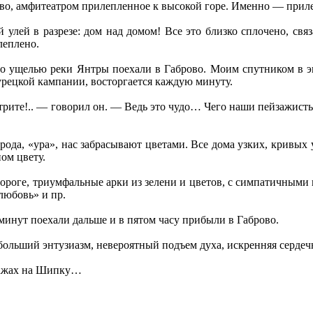
во, амфитеатром прилепленное к высокой горе. Именно — прил
улей в разрезе: дом над домом! Все это близко сплочено, св
слеплено.
о ущелью реки Янтры поехали в Габрово. Моим спутником в э
урецкой кампании, восторгается каждую минуту.
трите!.. — говорил он. — Ведь это чудо… Чего наши пейзажисты 
рода, «ура», нас забрасывают цветами. Все дома узких, кривых 
ом цвету.
 дороге, триумфальные арки из зелени и цветов, с симпатичным
любовь» и пр.
минут поехали дальше и в пятом часу прибыли в Габрово.
 больший энтузиазм, невероятный подъем духа, искренняя сердеч
пажах на Шипку…