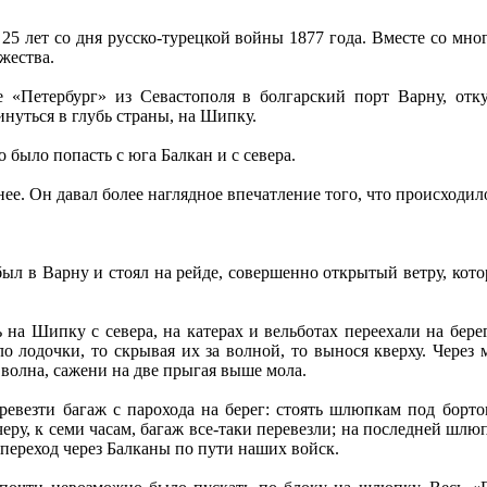
25 лет со дня русско-турецкой войны 1877 года. Вместе со мн
жества.
«Петербург» из Севастополя в болгарский порт Варну, отк
нуться в глубь страны, на Шипку.
было попасть с юга Балкан и с севера.
нее. Он давал более наглядное впечатление того, что происходил
ыл в Варну и стоял на рейде, совершенно открытый ветру, котор
 на Шипку с севера, на катерах и вельботах переехали на бере
ло лодочки, то скрывая их за волной, то вынося кверху. Через 
 волна, сажени на две прыгая выше мола.
ревезти багаж с парохода на берег: стоять шлюпкам под борт
еру, к семи часам, багаж все-таки перевезли; на последней шлю
 переход через Балканы по пути наших войск.