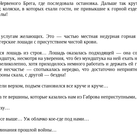
Червеного Брега, где последовала остановка. Дальше так кру
; коляски, в которых ехали гости, не привыкшие к горной езде
олы!
 услугам желающих. Это — частью местная недурная горная
герские лошади с присутствием чистой крови.
ся лошадь из строя… Лошадь оказалась подходящей — она с
ндштук, несмотря на уверения, что без мундштука на ней ехать н
великолепно, хотя приходилось немного работать и держать ей г
е несчастье — спотыкалась нередко, что достаточно неприятн
роны скала, с другой — бездна!
ели верхом, подъем становился все круче и круче…
а те вершины, которые казались нам из Габрова неприступными,
ерху…
все выше… Уж облачко кое-где под нами…
оминания прошлой войны…