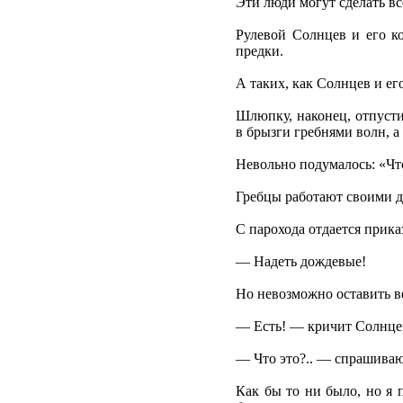
Эти люди могут сделать вс
Рулевой Солнцев и его к
предки.
А таких, как Солнцев и ег
Шлюпку, наконец, отпуст
в брызги гребнями волн, а
Невольно подумалось: «Что
Гребцы работают своими д
С парохода отдается прик
— Надеть дождевые!
Но невозможно оставить ве
— Есть! — кричит Солнцев
— Что это?.. — спрашиваю
Как бы то ни было, но я 