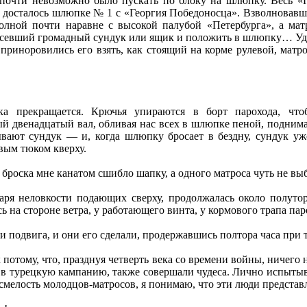
почти невозможно было пускать по блоку на шлюпку. Весь «П
о досталось шлюпке № 1 с «Георгия Победоносца». Взволновавше
волной почти наравне с высокой палубой «Петербурга», а ма
висевший громадный сундук или ящик и положить в шлюпку… У
о приноровились его взять, как стоящий на корме рулевой, мат
а прекращается. Крючья упираются в борт парохода, что
ый двенадцатый вал, обливая нас всех в шлюпке пеной, поднима
ывают сундук — и, когда шлюпку бросает в бездну, сундук уж
вым тюком кверху.
 броска мне канатом сшибло шапку, а одного матроса чуть не вы
аря неловкости подающих сверху, продолжалась около полутор
на стороне ветра, у работающего винта, у кормового трапа пар
и подвига, и они его сделали, продержавшись полтора часа при
 потому, что, празднуя четверть века со времени войны, ничего 
 в турецкую кампанию, также совершали чудеса. Лично испыты
смелость молодцов-матросов, я понимаю, что эти люди представля