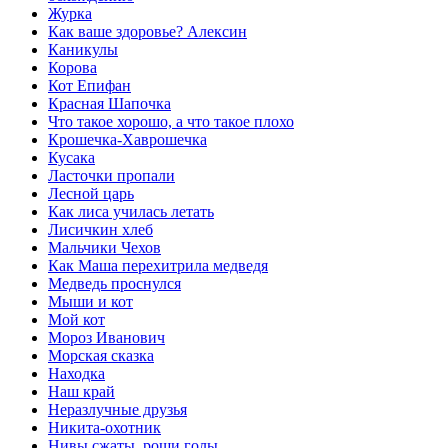
Журка
Как ваше здоровье? Алексин
Каникулы
Корова
Кот Епифан
Красная Шапочка
Что такое хорошо, а что такое плохо
Крошечка-Хаврошечка
Кусака
Ласточки пропали
Лесной царь
Как лиса училась летать
Лисичкин хлеб
Мальчики Чехов
Как Маша перехитрила медведя
Медведь проснулся
Мыши и кот
Мой кот
Мороз Иванович
Морская сказка
Находка
Наш край
Неразлучные друзья
Никита-охотник
Нивы сжаты, рощи голы