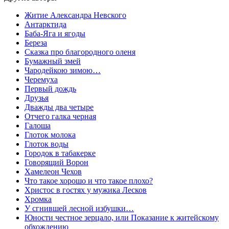
Житие Александра Невского
Антарктида
Баба-Яга и ягоды
Береза
Сказка про благородного оленя
Бумажный змей
Чародейкою зимою…
Черемуха
Первый дождь
Друзья
Дважды два четыре
Отчего галка черная
Галоша
Глоток молокa
Глоток воды
Городок в табакерке
Говорящий Ворон
Хамелеон Чехов
Что такое хорошо и что такое плохо?
Христос в гостях у мужика Лесков
Хромка
У сгнившей лесной избушки…
Юности честное зерцало, или Показание к житейскому
обхождению