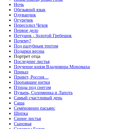
Ночь
Обезьяний язык
Одуванчик
Огуречик
Пересолил Чехов
Первое дело
Петушок - Золотой Гребешок
Почему?
Под палубным тентом
Подарки весны
Портрет отца
Последние листья
Поучение князя Владимира Мономаха
Приказ
Привет, Россия…
Пропавшие нитки
Птицы под снегом
Пузырь, Соломинка и Лапоть
Самый счастливый день
Саша
Семёновнин пасьянс
Шипка
Синие листья
Сыновья
Скворцы Белов