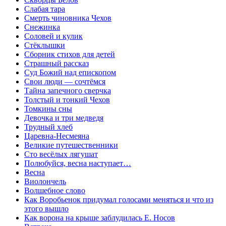
Слабая тара
Смерть чиновника Чехов
Снежинка
Соловей и кулик
Стёклышки
Сборник стихов для детей
Страшный рассказ
Суд Божий над епископом
Свои люди — сочтёмся
Тайна запечного сверчка
Толстый и тонкий Чехов
Томкины сны
Девочка и три медведя
Трудный хлеб
Царевна-Несмеяна
Великие путешественники
Сто весёлых лягушат
Полюбуйся, весна наступает…
Весна
Виолончель
Волшебное слово
Кaк Воробьенок придумaл голосaми меняться и что из
этого вышло
Как ворона на крыше заблудилась Е. Носов