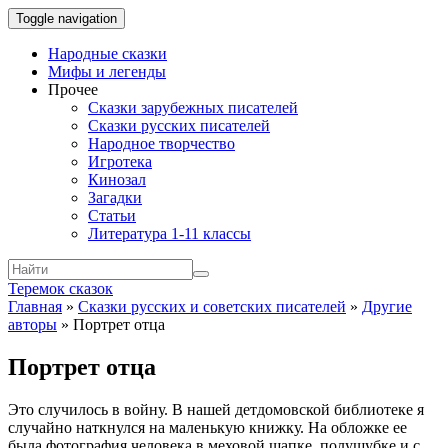
Toggle navigation
Народные сказки
Мифы и легенды
Прочее
Сказки зарубежных писателей
Сказки русских писателей
Народное творчество
Игротека
Кинозал
Загадки
Статьи
Литература 1-11 классы
Теремок сказок
Главная
»
Сказки русских и советских писателей
»
Другие
авторы
»
Портрет отца
Портрет отца
Это случилось в войну. В нашей детдомовской библиотеке я
случайно наткнулся на маленькую книжку. На обложке ее
была фотография челове­ка в меховой шапке, полушубке и с