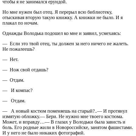
чтобы я не занимал­ся ерундой.
Но мне нужен был отец. Я перерыл всю библи­отеку,
отыскивая вторую такую книжку. А книж­ки не было. И я
плакал по ночам.
Однажды Володька подошел ко мне и заявил, усмехаясь:
— Если это твой отец, ты должен за него ни­чего не жалеть.
Не пожалеешь?
— Нет.
— Нож свой отдашь?
— Отдам.
— И компас?
— Отдам.
— А новый костюм поменяешь на старый?..— И протянул
измятую обложку.— Бери. Не нужно мне твоего костюма.
Может, и вправду…— В гла­зах у Володьки была зависть и
боль. Его родные жили в Новороссийске, занятом фашистами.
И у него не было никаких фотографий.