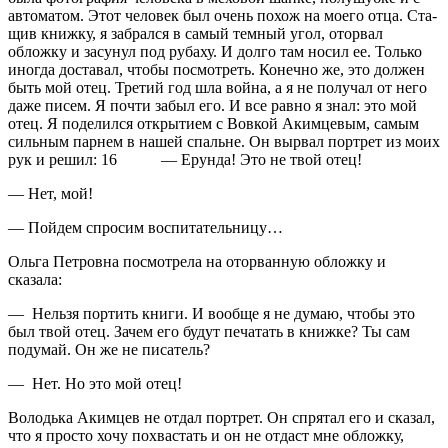
автоматом. Этот человек был очень похож на моего отца. Ста­
щив книжку, я забрался в самый темный угол, оторвал
обложку и засунул под рубаху. И долго там носил ее. Только
иногда доставал, чтобы по­смотреть. Конечно же, это должен
быть мой отец. Третий год шла война, а я не получал от него
даже писем. Я почти забыл его. И все равно я знал: это мой
отец. Я поделился открытием с Вовкой Акимцевым, самым
сильным парнем в нашей спальне. Он вырвал портрет из моих
рук и решил: 16 — Ерунда! Это не твой отец!
— Нет, мой!
— Пойдем спросим воспитательницу…
Ольга Петровна посмотрела на оторванную об­ложку и
сказала:
— Нельзя портить книги. И вообще я не ду­маю, чтобы это
был твой отец. Зачем его будут печатать в книжке? Ты сам
подумай. Он же не писатель?
— Нет. Но это мой отец!
Володька Акимцев не отдал портрет. Он спря­тал его и сказал,
что я просто хочу похвастать и он не отдаст мне обложку,