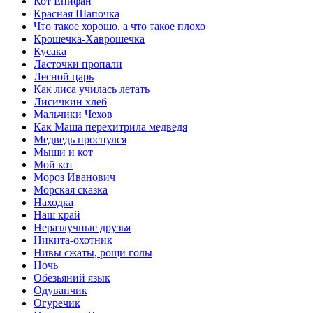
Кот Епифан
Красная Шапочка
Что такое хорошо, а что такое плохо
Крошечка-Хаврошечка
Кусака
Ласточки пропали
Лесной царь
Как лиса училась летать
Лисичкин хлеб
Мальчики Чехов
Как Маша перехитрила медведя
Медведь проснулся
Мыши и кот
Мой кот
Мороз Иванович
Морская сказка
Находка
Наш край
Неразлучные друзья
Никита-охотник
Нивы сжаты, рощи голы
Ночь
Обезьяний язык
Одуванчик
Огуречик