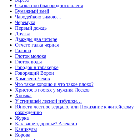
Сказка про благородного оленя
Бумажный змей
Чародейкою зимою…
Черемуха
Первый дождь
Друзья
Дважды два четыре
Отчего галка черная
Галоша
Глоток молокa
Глоток воды
Городок в табакерке
Говорящий Ворон
Хамелеон Чехов
Что такое хорошо и что такое плохо?
Христос в гостях у мужика Лесков
Хромка
У сгнившей лесной избушки…
Юности честное зерцало, или Показание к житейскому
обхождению
Журка
Как ваше здоровье? Алексин
Каникулы
Корова