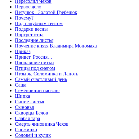
Пересолил Чехов
Первое дело
Петушок - Золотой Гребешок
Почему?
Под палубным тентом
Подарки весны
Портрет отца
Последние листья
Поучение князя Владимира Мономаха
Приказ
Привет, Россия…
Пропавшие нитки
Птицы под снегом
Пузырь, Соломинка и Лапоть
Самый счастливый день
Саша
Семёновнин пасьянс
Шипка
Синие листья
Сыновья
Скворцы Белов
Слабая тара
Смерть чиновника Чехов
Снежинка
Соловей и кулик