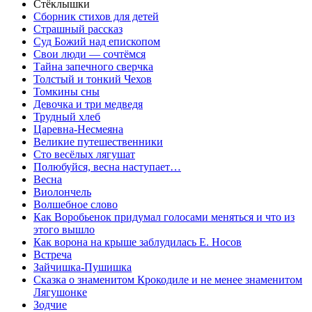
Стёклышки
Сборник стихов для детей
Страшный рассказ
Суд Божий над епископом
Свои люди — сочтёмся
Тайна запечного сверчка
Толстый и тонкий Чехов
Томкины сны
Девочка и три медведя
Трудный хлеб
Царевна-Несмеяна
Великие путешественники
Сто весёлых лягушат
Полюбуйся, весна наступает…
Весна
Виолончель
Волшебное слово
Кaк Воробьенок придумaл голосaми меняться и что из
этого вышло
Как ворона на крыше заблудилась Е. Носов
Встреча
Зайчишка-Пушишка
Сказка о знаменитом Крокодиле и не менее знаменитом
Лягушонке
Зодчие