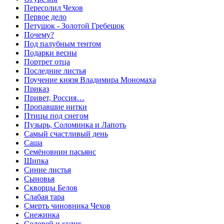
Пересолил Чехов
Первое дело
Петушок - Золотой Гребешок
Почему?
Под палубным тентом
Подарки весны
Портрет отца
Последние листья
Поучение князя Владимира Мономаха
Приказ
Привет, Россия…
Пропавшие нитки
Птицы под снегом
Пузырь, Соломинка и Лапоть
Самый счастливый день
Саша
Семёновнин пасьянс
Шипка
Синие листья
Сыновья
Скворцы Белов
Слабая тара
Смерть чиновника Чехов
Снежинка
Соловей и кулик