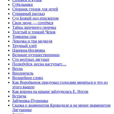
Стёклышки
Сборник стихов для детей
Страшный рассказ
Суд Божий над епископом
Свои люди — сочтёмся
Тайна запечного сверчка
Толстый и тонкий Чехов
Томкины сны
Девочка и три медведя
Трудный хлеб
Царевна-Несмеяна
Великие путешественники
Сто весёлых лягушат
Полюбуйся, весна наступает…
Весна
Виолончель
Волшебное слово
Кaк Воробьенок придумaл голосaми меняться и что из
этого вышло
Как ворона на крыше заблудилась Е. Носов
Встреча
Зайчишка-Пушишка
Сказка о знаменитом Крокодиле и не менее знаменитом
Лягушонке