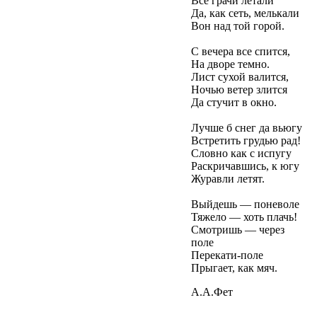
Всё грачи летали
Да, как сеть, мелькали
Вон над той горой.
С вечера все спится,
На дворе темно.
Лист сухой валится,
Ночью ветер злится
Да стучит в окно.
Лучше б снег да вьюгу
Встретить грудью рад!
Словно как с испугу
Раскричавшись, к югу
Журавли летят.
Выйдешь — поневоле
Тяжело — хоть плачь!
Смотришь — через
поле
Перекати-поле
Прыгает, как мяч.
А.А.Фет