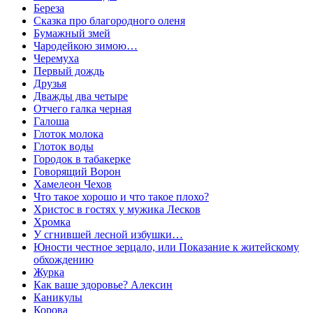
Береза
Сказка про благородного оленя
Бумажный змей
Чародейкою зимою…
Черемуха
Первый дождь
Друзья
Дважды два четыре
Отчего галка черная
Галоша
Глоток молокa
Глоток воды
Городок в табакерке
Говорящий Ворон
Хамелеон Чехов
Что такое хорошо и что такое плохо?
Христос в гостях у мужика Лесков
Хромка
У сгнившей лесной избушки…
Юности честное зерцало, или Показание к житейскому
обхождению
Журка
Как ваше здоровье? Алексин
Каникулы
Корова