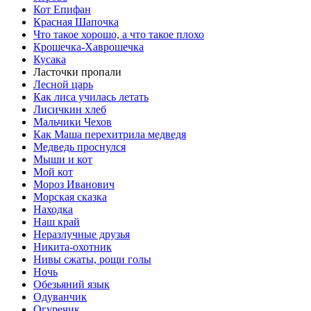
Кот Епифан
Красная Шапочка
Что такое хорошо, а что такое плохо
Крошечка-Хаврошечка
Кусака
Ласточки пропали
Лесной царь
Как лиса училась летать
Лисичкин хлеб
Мальчики Чехов
Как Маша перехитрила медведя
Медведь проснулся
Мыши и кот
Мой кот
Мороз Иванович
Морская сказка
Находка
Наш край
Неразлучные друзья
Никита-охотник
Нивы сжаты, рощи голы
Ночь
Обезьяний язык
Одуванчик
Огуречик