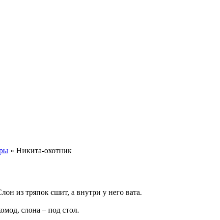
оры
»
Никита-охотник
он из тряпок сшит, а внутри у него вата.
омод, слона – под стол.