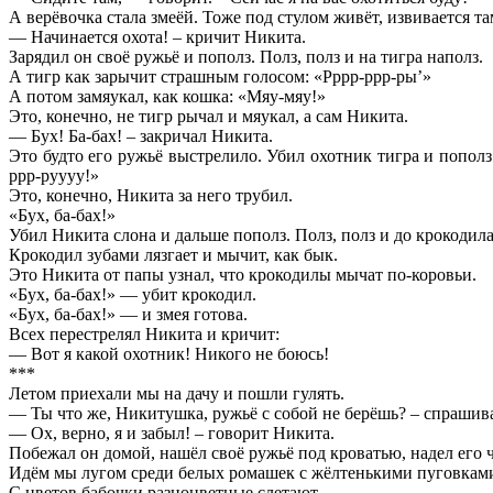
А верёвочка стала змеёй. Тоже под стулом живёт, извивается та
— Начинается охота! – кричит Никита.
Зарядил он своё ружьё и пополз. Полз, полз и на тигра наполз.
А тигр как зарычит страшным голосом: «Рррр-ррр-ры’»
А потом замяукал, как кошка: «Мяу-мяу!»
Это, конечно, не тигр рычал и мяукал, а сам Никита.
— Бух! Ба-бах! – закричал Никита.
Это будто его ружьё выстрелило. Убил охотник тигра и пополз 
ррр-руууу!»
Это, конечно, Никита за него трубил.
«Бух, ба-бах!»
Убил Никита слона и дальше пополз. Полз, полз и до крокодила
Крокодил зубами лязгает и мычит, как бык.
Это Никита от папы узнал, что крокодилы мычат по-коровьи.
«Бух, ба-бах!» — убит крокодил.
«Бух, ба-бах!» — и змея готова.
Всех перестрелял Никита и кричит:
— Вот я какой охотник! Никого не боюсь!
***
Летом приехали мы на дачу и пошли гулять.
— Ты что же, Никитушка, ружьё с собой не берёшь? – спрашива
— Ох, верно, я и забыл! – говорит Никита.
Побежал он домой, нашёл своё ружьё под кроватью, надел его ч
Идём мы лугом среди белых ромашек с жёлтенькими пуговкам
С цветов бабочки разноцветные слетают.