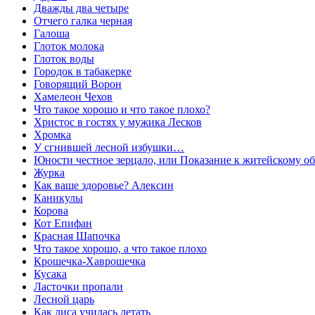
Дважды два четыре
Отчего галка черная
Галоша
Глоток молокa
Глоток воды
Городок в табакерке
Говорящий Ворон
Хамелеон Чехов
Что такое хорошо и что такое плохо?
Христос в гостях у мужика Лесков
Хромка
У сгнившей лесной избушки…
Юности честное зерцало, или Показание к житейскому 
Журка
Как ваше здоровье? Алексин
Каникулы
Корова
Кот Епифан
Красная Шапочка
Что такое хорошо, а что такое плохо
Крошечка-Хаврошечка
Кусака
Ласточки пропали
Лесной царь
Как лиса училась летать