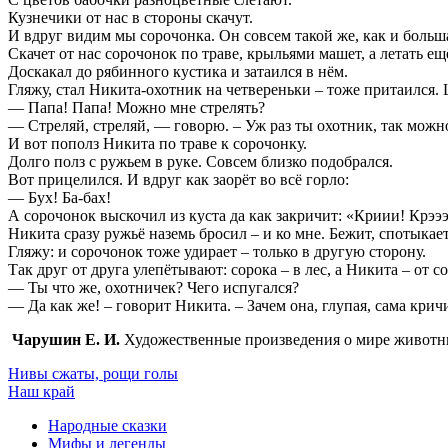
Кузнечики от нас в стороны скачут.
И вдруг видим мы сорочонка. Он совсем такой же, как и больша
Скачет от нас сорочонок по траве, крыльями машет, а летать ещ
Доскакал до рябинного кустика и затаился в нём.
Гляжу, стал Никита-охотник на четвереньки – тоже притаился.
— Папа! Папа! Можно мне стрелять?
— Стреляй, стреляй, — говорю. – Уж раз ты охотник, так можн
И вот пополз Никита по траве к сорочонку.
Долго полз с ружьем в руке. Совсем близко подобрался.
Вот прицелился. И вдруг как заорёт во всё горло:
— Бух! Ба-бах!
А сорочонок выскочил из куста да как закричит: «Криии! Крээ
Никита сразу ружьё наземь бросил – и ко мне. Бежит, спотыкает
Гляжу: и сорочонок тоже удирает – только в другую сторону.
Так друг от друга улепётывают: сорока – в лес, а Никита – от со
— Ты что же, охотничек? Чего испугался?
— Да как же! – говорит Никита. – Зачем она, глупая, сама крич
Чарушин Е. И.
Художественные произведения о мире животн
Нивы сжаты, рощи голы
Наш край
Народные сказки
Мифы и легенды