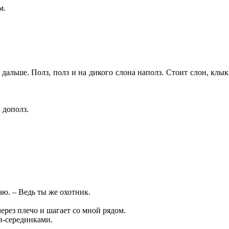
м.
дальше. Полз, полз и на дикого слона наполз. Стоит слон, клык
 дополз.
ю. – Ведь ты же охотник.
ерез плечо и шагает со мной рядом.
и-серединками.