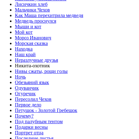
Лисичкин хлеб
Мальчики Чехов
Как Маша перехитрила медведя
Медведь проснулся
Мыши и кот
Мой кот
Мороз Иванович
Морская сказка
Находка
Наш край
Неразлучные друзья
Никита-охотник
Нивы сжаты, рощи голы
Ночь
Обезьяний язык
Одуванчик
Огуречик
Пересолил Чехов
Первое дело
Петушок - Золотой Гребешок
Почему?
Под палубным тентом
Подарки весны
Портрет отца
Последние листья