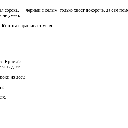
я сорока, — чёрный с белым, только хвост покороче, да сам пом
ё не умеет.
 Шёпотом спрашивает меня:
о.
ээ! Криии!»
ся, падает.
роки из лесу.
ит!
ых.