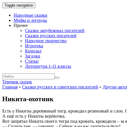
Toggle navigation
Народные сказки
Мифы и легенды
Прочее
Сказки зарубежных писателей
Сказки русских писателей
Народное творчество
Игротека
Кинозал
Загадки
Статьи
Литература 1-11 классы
Теремок сказок
Главная
»
Сказки русских и советских писателей
»
Другие авт
Никита-охотник
Есть у Никиты деревянный тигр, крокодил резиновый и слон. Сл
А ещё есть у Никиты верёвочка.
Вот запрятал Никита своего тигра под кровать, крокодила – за к
— Сидите там, — говорит. – Сейчас я на вас охотиться буду!