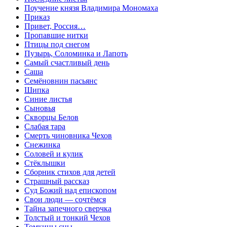
Поучение князя Владимира Мономаха
Приказ
Привет, Россия…
Пропавшие нитки
Птицы под снегом
Пузырь, Соломинка и Лапоть
Самый счастливый день
Саша
Семёновнин пасьянс
Шипка
Синие листья
Сыновья
Скворцы Белов
Слабая тара
Смерть чиновника Чехов
Снежинка
Соловей и кулик
Стёклышки
Сборник стихов для детей
Страшный рассказ
Суд Божий над епископом
Свои люди — сочтёмся
Тайна запечного сверчка
Толстый и тонкий Чехов
Томкины сны