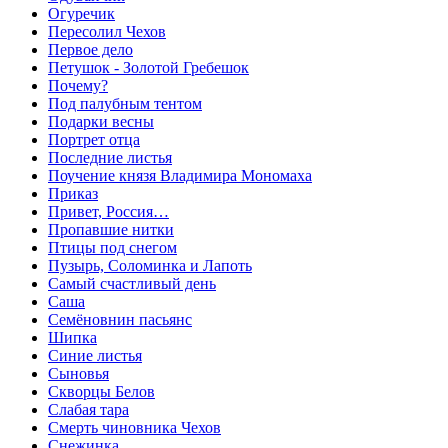
Огуречик
Пересолил Чехов
Первое дело
Петушок - Золотой Гребешок
Почему?
Под палубным тентом
Подарки весны
Портрет отца
Последние листья
Поучение князя Владимира Мономаха
Приказ
Привет, Россия…
Пропавшие нитки
Птицы под снегом
Пузырь, Соломинка и Лапоть
Самый счастливый день
Саша
Семёновнин пасьянс
Шипка
Синие листья
Сыновья
Скворцы Белов
Слабая тара
Смерть чиновника Чехов
Снежинка