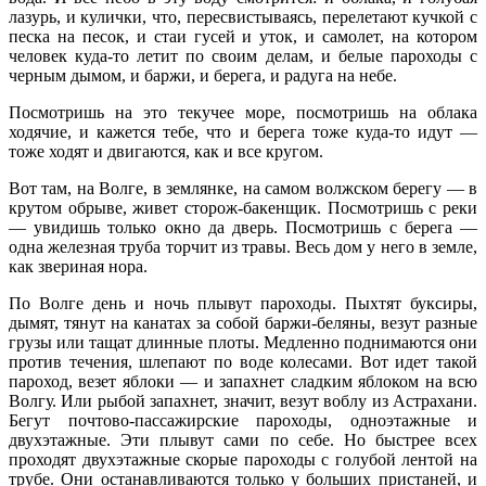
лазурь, и кулички, что, пересвистываясь, перелетают кучкой с
песка на песок, и стаи гусей и уток, и самолет, на котором
человек куда-то летит по своим делам, и белые пароходы с
черным дымом, и баржи, и берега, и радуга на небе.
Посмотришь на это текучее море, посмотришь на облака
ходячие, и кажется тебе, что и берега тоже куда-то идут —
тоже ходят и двигаются, как и все кругом.
Вот там, на Волге, в землянке, на самом волжском берегу — в
крутом обрыве, живет сторож-бакенщик. Посмотришь с реки
— увидишь только окно да дверь. Посмотришь с берега —
одна железная труба торчит из травы. Весь дом у него в земле,
как звериная нора.
По Волге день и ночь плывут пароходы. Пыхтят буксиры,
дымят, тянут на канатах за собой баржи-беляны, везут разные
грузы или тащат длинные плоты. Медленно поднимаются они
против течения, шлепают по воде колесами. Вот идет такой
пароход, везет яблоки — и запахнет сладким яблоком на всю
Волгу. Или рыбой запахнет, значит, везут воблу из Астрахани.
Бегут почтово-пассажирские пароходы, одноэтажные и
двухэтажные. Эти плывут сами по себе. Но быстрее всех
проходят двухэтажные скорые пароходы с голубой лентой на
трубе. Они останавливаются только у больших пристаней, и