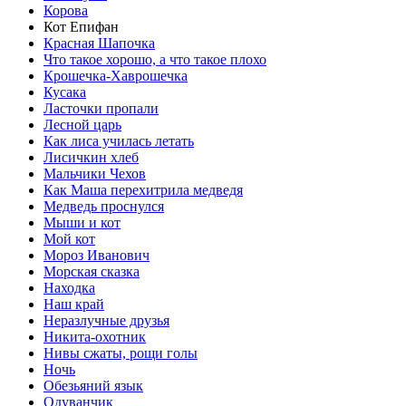
Корова
Кот Епифан
Красная Шапочка
Что такое хорошо, а что такое плохо
Крошечка-Хаврошечка
Кусака
Ласточки пропали
Лесной царь
Как лиса училась летать
Лисичкин хлеб
Мальчики Чехов
Как Маша перехитрила медведя
Медведь проснулся
Мыши и кот
Мой кот
Мороз Иванович
Морская сказка
Находка
Наш край
Неразлучные друзья
Никита-охотник
Нивы сжаты, рощи голы
Ночь
Обезьяний язык
Одуванчик