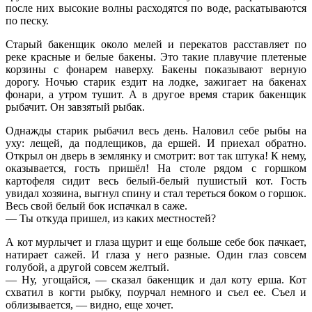
после них высокие волны расходятся по воде, раскатываются
по песку.
Старый бакенщик около мелей и перекатов расставляет по
реке красные и белые бакены. Это такие плавучие плетеные
корзины с фонарем наверху. Бакены показывают верную
дорогу. Ночью старик ездит на лодке, зажигает на бакенах
фонари, а утром тушит. А в другое время старик бакенщик
рыбачит. Он завзятый рыбак.
Однажды старик рыбачил весь день. Наловил себе рыбы на
уху: лещей, да подлещиков, да ершей. И приехал обратно.
Открыл он дверь в землянку и смотрит: вот так штука! К нему,
оказывается, гость пришёл! На столе рядом с горшком
картофеля сидит весь белый-белый пушистый кот. Гость
увидал хозяина, выгнул спину и стал тереться боком о горшок.
Весь свой белый бок испачкал в саже.
— Ты откуда пришел, из каких местностей?
А кот мурлычет и глаза щурит и еще больше себе бок пачкает,
натирает сажей. И глаза у него разные. Один глаз совсем
голубой, а другой совсем желтый.
— Ну, угощайся, — сказал бакенщик и дал коту ерша. Кот
схватил в когти рыбку, поурчал немного и съел ее. Съел и
облизывается, — видно, еще хочет.