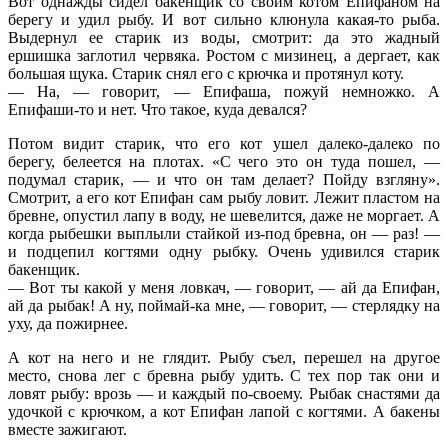
Вот однажды сидел бакенщик со своим котом Епифаном на
берегу и удил рыбу. И вот сильно клюнула какая-то рыба.
Выдернул ее старик из воды, смотрит: да это жадный
ершишка заглотил червяка. Ростом с мизинец, а дергает, как
большая щука. Старик снял его с крючка и протянул коту.
— На, — говорит, — Епифаша, пожуй немножко. А
Епифаши-то и нет. Что такое, куда девался?
Потом видит старик, что его кот ушел далеко-далеко по
берегу, белеется на плотах. «С чего это он туда пошел, —
подумал старик, — и что он там делает? Пойду взгляну».
Смотрит, а его кот Епифан сам рыбу ловит. Лежит пластом на
бревне, опустил лапу в воду, не шевелится, даже не моргает. А
когда рыбешки выплыли стайкой из-под бревна, он — раз! —
и подцепил когтями одну рыбку. Очень удивился старик
бакенщик.
— Вот ты какой у меня ловкач, — говорит, — ай да Епифан,
ай да рыбак! А ну, поймай-ка мне, — говорит, — стерлядку на
уху, да пожирнее.
А кот на него и не глядит. Рыбу съел, перешел на другое
место, снова лег с бревна рыбу удить. С тех пор так они и
ловят рыбу: врозь — и каждый по-своему. Рыбак снастями да
удочкой с крючком, а кот Епифан лапой с когтями. А бакены
вместе зажигают.