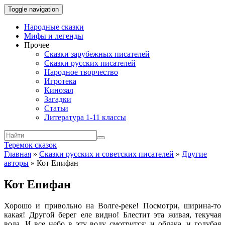
Toggle navigation
Народные сказки
Мифы и легенды
Прочее
Сказки зарубежных писателей
Сказки русских писателей
Народное творчество
Игротека
Кинозал
Загадки
Статьи
Литература 1-11 классы
Теремок сказок
Главная
»
Сказки русских и советских писателей
»
Другие
авторы
»
Кот Епифан
Кот Епифан
Хорошо и привольно на Волге-реке! Посмотри, ширина-то
какая! Другой берег еле видно! Блестит эта живая, текучая
вода. И все небо в эту воду смотрится: и облака, и голубая