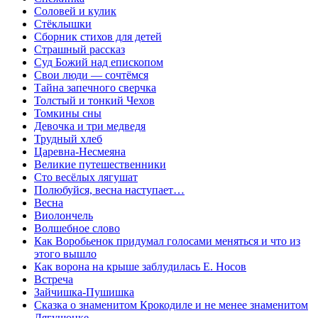
Соловей и кулик
Стёклышки
Сборник стихов для детей
Страшный рассказ
Суд Божий над епископом
Свои люди — сочтёмся
Тайна запечного сверчка
Толстый и тонкий Чехов
Томкины сны
Девочка и три медведя
Трудный хлеб
Царевна-Несмеяна
Великие путешественники
Сто весёлых лягушат
Полюбуйся, весна наступает…
Весна
Виолончель
Волшебное слово
Кaк Воробьенок придумaл голосaми меняться и что из
этого вышло
Как ворона на крыше заблудилась Е. Носов
Встреча
Зайчишка-Пушишка
Сказка о знаменитом Крокодиле и не менее знаменитом
Лягушонке