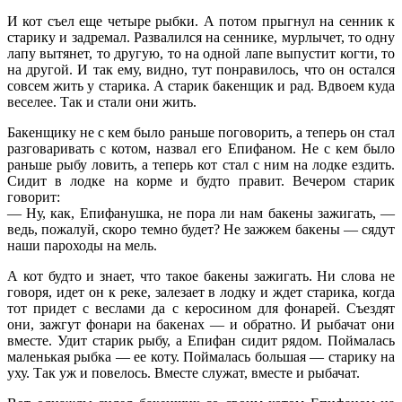
И кот съел еще четыре рыбки. А потом прыгнул на сенник к
старику и задремал. Развалился на сеннике, мурлычет, то одну
лапу вытянет, то другую, то на одной лапе выпустит когти, то
на другой. И так ему, видно, тут понравилось, что он остался
совсем жить у старика. А старик бакенщик и рад. Вдвоем куда
веселее. Так и стали они жить.
Бакенщику не с кем было раньше поговорить, а теперь он стал
разговаривать с котом, назвал его Епифаном. Не с кем было
раньше рыбу ловить, а теперь кот стал с ним на лодке ездить.
Сидит в лодке на корме и будто правит. Вечером старик
говорит:
— Ну, как, Епифанушка, не пора ли нам бакены зажигать, —
ведь, пожалуй, скоро темно будет? Не зажжем бакены — сядут
наши пароходы на мель.
А кот будто и знает, что такое бакены зажигать. Ни слова не
говоря, идет он к реке, залезает в лодку и ждет старика, когда
тот придет с веслами да с керосином для фонарей. Съездят
они, зажгут фонари на бакенах — и обратно. И рыбачат они
вместе. Удит старик рыбу, а Епифан сидит рядом. Поймалась
маленькая рыбка — ее коту. Поймалась большая — старику на
уху. Так уж и повелось. Вместе служат, вместе и рыбачат.