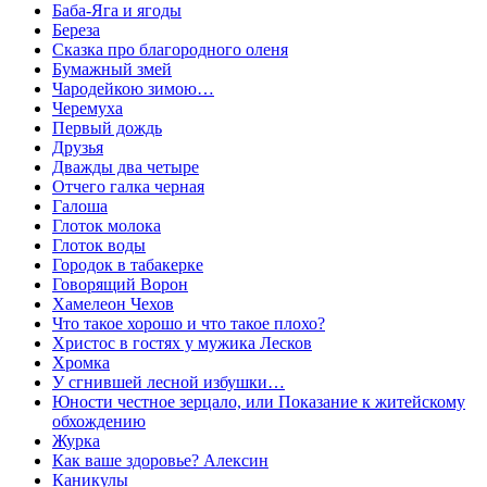
Баба-Яга и ягоды
Береза
Сказка про благородного оленя
Бумажный змей
Чародейкою зимою…
Черемуха
Первый дождь
Друзья
Дважды два четыре
Отчего галка черная
Галоша
Глоток молокa
Глоток воды
Городок в табакерке
Говорящий Ворон
Хамелеон Чехов
Что такое хорошо и что такое плохо?
Христос в гостях у мужика Лесков
Хромка
У сгнившей лесной избушки…
Юности честное зерцало, или Показание к житейскому
обхождению
Журка
Как ваше здоровье? Алексин
Каникулы