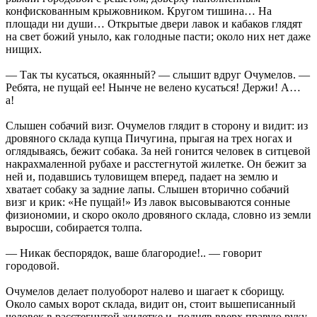
конфискованным крыжовником. Кругом тишина… На
площади ни души… Открытые двери лавок и кабаков глядят
на свет божий уныло, как голодные пасти; около них нет даже
нищих.
— Так ты кусаться, окаянный? — слышит вдруг Очумелов. —
Ребята, не пущай ее! Нынче не велено кусаться! Держи! А…
а!
Слышен собачий визг. Очумелов глядит в сторону и видит: из
дровяного склада купца Пичугина, прыгая на трех ногах и
оглядываясь, бежит собака. За ней гонится человек в ситцевой
накрахмаленной рубахе и расстегнутой жилетке. Он бежит за
ней и, подавшись туловищем вперед, падает на землю и
хватает собаку за задние лапы. Слышен вторично собачий
визг и крик: «Не пущай!» Из лавок высовываются сонные
физиономии, и скоро около дровяного склада, словно из земли
выросши, собирается толпа.
— Никак беспорядок, ваше благородие!.. — говорит
городовой.
Очумелов делает полуоборот налево и шагает к сборищу.
Около самых ворот склада, видит он, стоит вышеписанный
человек в расстегнутой жилетке и, подняв вверх правую руку,