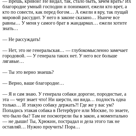
— Врешь, кривой! Не видал, так, стало быть, зачем врать? Их
благородие умный господин и понимают, ежели кто врет, а
кто по совести, как перед богом… А ежели я вру, так пущай
мировой рассудит. У него в законе сказано… Нынче все
равны… У меня у самого брат в жандармах… ежели хотите
знать…
— Не рассуждать!
— Нет, это не генеральская… — глубокомысленно замечает
городовой. — У генерала таких нет. У него все больше
лягавые…
— Ты это верно знаешь?
— Верно, ваше благородие…
— Я и сам знаю. У генерала собаки дорогие, породистые, а
эта — черт знает что! Ни шерсти, ни вида… подлость одна
только… И этакую собаку держать?! Где же у вас ум?
Попадись этакая собака в Петербурге или Москве, то знаете,
что было бы? Там не посмотрели бы в закон, а моментально
— не дыши! Ты, Хрюкин, пострадал и дела этого так не
оставляй… Нужно проучить! Пора…