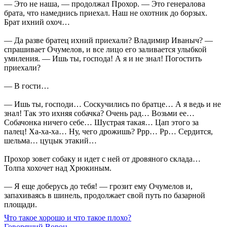
— Это не наша, — продолжал Прохор. — Это генералова
брата, что намеднись приехал. Наш не охотник до борзых.
Брат ихний охоч…
— Да разве братец ихний приехали? Владимир Иваныч? —
спрашивает Очумелов, и все лицо его заливается улыбкой
умиления. — Ишь ты, господа! А я и не знал! Погостить
приехали?
— В гости…
— Ишь ты, господи… Соскучились по братце… А я ведь и не
знал! Так это ихняя собачка? Очень рад… Возьми ее…
Собачонка ничего себе… Шустрая такая… Цап этого за
палец! Ха-ха-ха… Ну, чего дрожишь? Ррр… Рр… Сердится,
шельма… цуцык этакий…
Прохор зовет собаку и идет с ней от дровяного склада…
Толпа хохочет над Хрюкиным.
— Я еще доберусь до тебя! — грозит ему Очумелов и,
запахиваясь в шинель, продолжает свой путь по базарной
площади.
Что такое хорошо и что такое плохо?
Говорящий Ворон