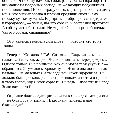
оставлю. Я покажу вам, как собак распускать! Пора обратить
внимание на подобных господ, не желающих подчиняться
постановлениям! Как оштрафую его, мерзавца, так он узнает у
меня, что значит собака и прочий бродячий скот! Я ему
покажу кузькину мать!.. Елдырин, — обращается надзиратель
к городовому, — узнай, чья это собака, и составляй протокол!
А собаку истребить надо. Не медля! Она наверное бешеная…
Чья это собака, спрашиваю?
— Это, кажись, генерала Жигалова! — говорит кто-то из
толпы.
— Генерала Жигалова? Гм!.. Сними-ка, Елдырин, с меня
пальто… Ужас, как жарко! Должно полагать, перед дождем…
Одного только я не понимаю: как она могла тебя укусить? —
обращается Очумелов к Хрюкину. — Нешто она достанет до
пальца? Она маленькая, а ты ведь вон какой здоровила! Ты,
должно быть, расковырял палец гвоздиком, а потом и пришла
в твою голову идея, чтоб сорвать. Ты ведь… известный народ!
Знаю вас, чертей!
— Он, ваше благородие, цигаркой ей в харю для смеха, а она
— не будь дура, и тяпни… Вздорный человек, ваше
благородие!