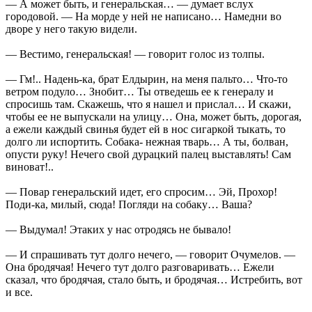
— А может быть, и генеральская… — думает вслух
городовой. — На морде у ней не написано… Намедни во
дворе у него такую видели.
— Вестимо, генеральская! — говорит голос из толпы.
— Гм!.. Надень-ка, брат Елдырин, на меня пальто… Что-то
ветром подуло… Знобит… Ты отведешь ее к генералу и
спросишь там. Скажешь, что я нашел и прислал… И скажи,
чтобы ее не выпускали на улицу… Она, может быть, дорогая,
а ежели каждый свинья будет ей в нос сигаркой тыкать, то
долго ли испортить. Собака- нежная тварь… А ты, болван,
опусти руку! Нечего свой дурацкий палец выставлять! Сам
виноват!..
— Повар генеральский идет, его спросим… Эй, Прохор!
Поди-ка, милый, сюда! Погляди на собаку… Ваша?
— Выдумал! Этаких у нас отродясь не бывало!
— И спрашивать тут долго нечего, — говорит Очумелов. —
Она бродячая! Нечего тут долго разговаривать… Ежели
сказал, что бродячая, стало быть, и бродячая… Истребить, вот
и все.