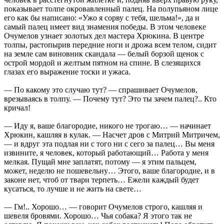
показывает толпе окровавленный палец. На полупьяном лице
его как бы написано: «Ужо я сорву с тебя, шельма!», да и
самый палец имеет вид знамения победы. В этом человеке
Очумелов узнает золотых дел мастера Хрюкина. В центре
толпы, растопырив передние ноги и дрожа всем телом, сидит
на земле сам виновник скандала — белый борзой щенок с
острой мордой и желтым пятном на спине. В слезящихся
глазах его выражение тоски и ужаса.
— По какому это случаю тут? — спрашивает Очумелов,
врезываясь в толпу. — Почему тут? Это ты зачем палец?.. Кто
кричал!
— Иду я, ваше благородие, никого не трогаю… — начинает
Хрюкин, кашляя в кулак. — Насчет дров с Митрий Митричем,
— и вдруг эта подлая ни с того ни с сего за палец… Вы меня
извините, я человек, который работающий… Работа у меня
мелкая. Пущай мне заплатят, потому — я этим пальцем,
может, неделю не пошевельну… Этого, ваше благородие, и в
законе нет, чтоб от твари терпеть… Ежели каждый будет
кусаться, то лучше и не жить на свете…
— Гм!.. Хорошо… — говорит Очумелов строго, кашляя и
шевеля бровями. Хорошо… Чья собака? Я этого так не