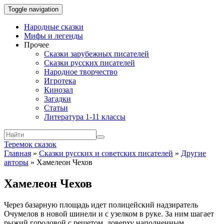
Toggle navigation
Народные сказки
Мифы и легенды
Прочее
Сказки зарубежных писателей
Сказки русских писателей
Народное творчество
Игротека
Кинозал
Загадки
Статьи
Литература 1-11 классы
Теремок сказок
Главная
»
Сказки русских и советских писателей
»
Другие
авторы
»
Хамелеон Чехов
Хамелеон Чехов
Через базарную площадь идет полицейский надзиратель
Очумелов в новой шинели и с узелком в руке. За ним шагает
рыжий городовой с решетом, доверху наполненным