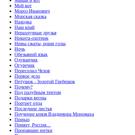
Мыши и кот
Мой кот
Мороз Иванович
Морская сказка
Находка
Наш край
Неразлучные друзья
Никита-охотник
Нивы сжаты, рощи голы
Ночь
Обезьяний язык
Одуванчик
Огуречик
Пересолил Чехов
Первое дело
Петушок - Золотой Гребешок
Почему?
Под палубным тентом
Подарки весны
Портрет отца
Последние листья
Поучение князя Владимира Мономаха
Приказ
Привет, Россия…
Пропавшие нитки