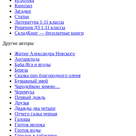
Игротека
Кинозал
Загадки
Статьи
Литература 1-11 классы
Решения ДЗ 1-11 классы
СкладКниг — бесплатные книги
Другие авторы
Житие Александра Невского
Антарктида
Баба-Яга и ягоды
Береза
Сказка про благородного оленя
Бумажный змей
Чародейкою зимою…
Черемуха
Первый дождь
Друзья
Дважды два четыре
Отчего галка черная
Галоша
Глоток молокa
Глоток воды
Городок в табакерке