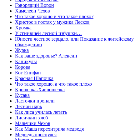
Говорящий Ворон
Хамелеон Чехов
Что такое хорошо и что такое плохо?
Христос в гостях у мужика Лесков
Хромка
У сгнившей лесной избушки…
Юности честное зерцало, или Показание к житейскому
обхождению
Журка
Как ваше здоровье? Алексин
Каникулы
Корова
Кот Епифан
Красная Шапочка
Что такое хорошо, а что такое плохо
Крошечка-Хаврошечка
Кусака
Ласточки пропали
Лесной царь
Как лиса училась летать
Лисичкин хлеб
Мальчики Чехов
Как Маша перехитрила медведя
Медведь проснулся