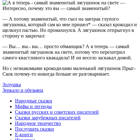
—
Интересно, почему это вы — самый знаменитый?
— А потому знаменитый, что съел на завтрак глупого
лягушонка, который сам ко мне пришел* — сказал крокодил и
щелкнул пастью. Но промахнулся. А лягушонок отпрыгнул в
сторону и закричал:
— Вы… вы.- вы… просто обманщик? А я теперь — самый
знаменитый лягушонок на свете, потому что перехитрил
самого квастливого квакадила! И он весело заскакал домой.
Но с незнакомыми крокодилами маленький лягушонок Прыг-
Скок почему-то никогда больше не разговаривает.
Золушка
Зеркало и обезьяна
Народные сказки
Мифы и легенды
Сказки русских и советских писателей
Сказки зарубежных писателей
Народное творчество
Послушать сказки
Е-книги