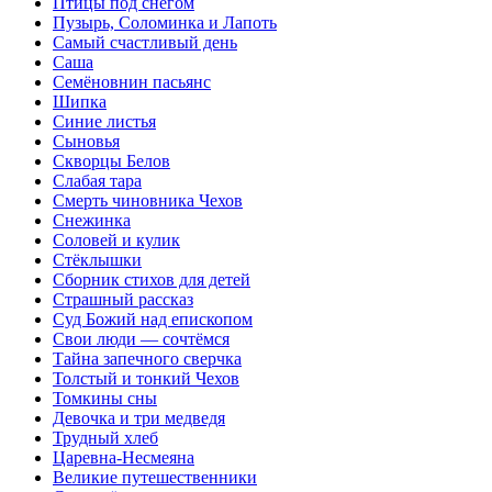
Птицы под снегом
Пузырь, Соломинка и Лапоть
Самый счастливый день
Саша
Семёновнин пасьянс
Шипка
Синие листья
Сыновья
Скворцы Белов
Слабая тара
Смерть чиновника Чехов
Снежинка
Соловей и кулик
Стёклышки
Сборник стихов для детей
Страшный рассказ
Суд Божий над епископом
Свои люди — сочтёмся
Тайна запечного сверчка
Толстый и тонкий Чехов
Томкины сны
Девочка и три медведя
Трудный хлеб
Царевна-Несмеяна
Великие путешественники