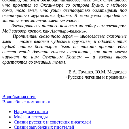
что пролетел за Океан-море со острова Буяна, с медного
дома, того змея, что убит двенадцатью богатырями под
двенадцатью муромскими дубами. В моих узлах чародейных
зашиты злою мачехою змеиные головы.
Заговариваю я ратного человека на войну сим заговором.
Мой заговор крепок, как Алатырь-камень».
Противники сказочного героя — многоглавые сказочные
змеи — тоже владели чудесным оружием, и одолеть этих
чудигд нашим богатырям было не так-то просто: едва
снесет герой две-три головы супостата, как тот мигом
чиркнет по ним Огненным Когтем — и головы вновь
срастаются со змеиным телом.
Е.А. Грушко, Ю.М. Медведев
«Русские легенды и предания»
Воробьиная ночь
Волшебные помощники
Народные сказки
Мифы и легенды
Сказки русских и советских писателей
Сказки зарубежных писателей