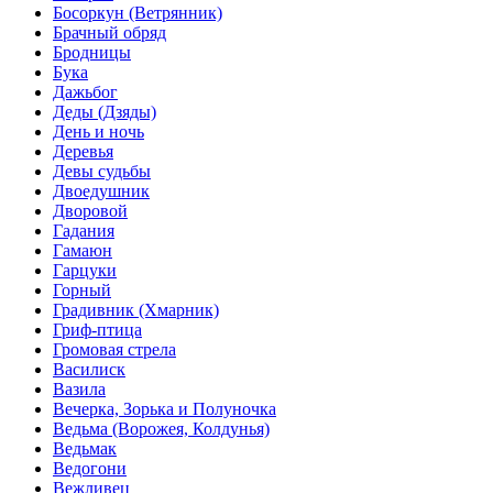
Босоркун (Ветрянник)
Брачный обряд
Бродницы
Бука
Дажьбог
Деды (Дзяды)
День и ночь
Деревья
Девы судьбы
Двоедушник
Дворовой
Гадания
Гамаюн
Гарцуки
Горный
Градивник (Хмарник)
Гриф-птица
Громовая стрела
Василиск
Вазила
Вечерка, Зорька и Полуночка
Ведьма (Ворожея, Колдунья)
Ведьмак
Ведогони
Вежливец