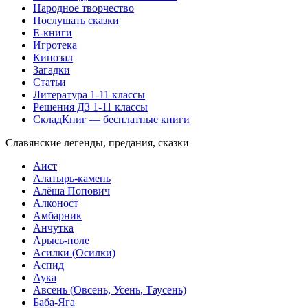
Народное творчество
Послушать сказки
Е-книги
Игротека
Кинозал
Загадки
Статьи
Литература 1-11 классы
Решения ДЗ 1-11 классы
СкладКниг — бесплатные книги
Славянские легенды, предания, сказки
Аист
Алатырь-камень
Алёша Попович
Алконост
Амбарник
Анчутка
Арысь-поле
Асилки (Осилки)
Аспид
Аука
Авсень (Овсень, Усень, Таусень)
Баба-Яга