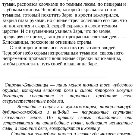
туман, расползся клочками по темным лесам, по пещерам и
глубоким яминам. Чернобог, который скрывался за тем
туманом, готовый похитить Зарю, в ярости зажмурился,
закрыл глаза руками, но сиянье стрел ослепляло его так, что
он попятился и скорей, скорей скрылся в своем темном
царстве. И с изумлением увидела Заря, что по земле,
предваряя ее приход, танцуют прекрасные светлые девы —
Блискавицы, похожие на огненные стрелы.
С той поры и повелось: если поутру затянет злодей
Чернобог небо серым непроглядным туманом, сквозь него
непременно пробьются волшебные стрелки-Блискавицы,
чтобы расчистить путь своей владычице Заре.
Стрелки-Блискавицы — лишь малая толика того чудесного
оружия, которым владеют боги и силою которого могучие
богатыри совершают в народных преданиях свои
сверхъестественные подвиги.
Волшебные стрелы и лук-самострел, топор-саморуб,
дубинка-самобойка и кий-бий — непременные спутники
сказочного героя. По приказу своего обладателя они
устремляются на враждебные полки, побивают несметные
силы, а покончив дело, возвращаются к хозяину.
Сродни им волшебное помело и клюка: где махнет помело,