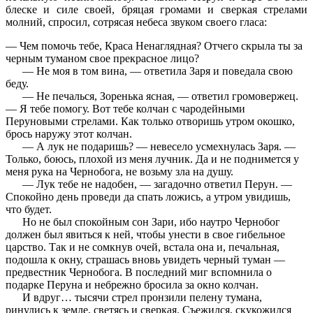
блеске и силе своей, бряцая громами и сверкая стрелами
молний, спросил, сотрясая небеса звуком своего гласа:
— Чем помочь тебе, Краса Ненаглядная? Отчего скрыла ты за
черным туманом свое прекрасное лицо?
— Не моя в том вина, — ответила Заря и поведала свою
беду.
— Не печалься, Зоренька ясная, — ответил громовержец.
— Я тебе помогу. Вот тебе колчан с чародейными
Перуновыми стрелами. Как только отворишь утром окошко,
брось наружу этот колчан.
— А лук не подаришь? — невесело усмехнулась Заря. —
Только, боюсь, плохой из меня лучник. Да и не поднимется у
меня рука на Чернобога, не возьму зла на душу.
— Лук тебе не надобен, — загадочно ответил Перун. —
Спокойно день проведи да спать ложись, а утром увидишь,
что будет.
Но не был спокойным сон Зари, ибо наутро Чернобог
должен был явиться к ней, чтобы унести в свое гибельное
царство. Так и не сомкнув очей, встала она и, печальная,
подошла к окну, страшась вновь увидеть черный туман —
предвестник Чернобога. В последний миг вспомнила о
подарке Перуна и небрежно бросила за окно колчан.
И вдруг… тысячи стрел пронзили пелену тумана,
ринулись к земле, светясь и сверкая. Съежился, скукожился