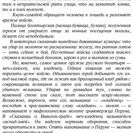
там в неприятельской рати улица, что ни захватит клюка,
то и в плен волочет.
Кнут-самобой обращает человека в лошадь и разгоняет
вражье войско.
Палица богатырская (палица-буявица, булава), полученная
героем от умершего отца за ночные посещения могилы,
делает его непобедимым.
В некоторых сказаниях выведены диковинные кузнецы: что
ни удар их молотов по раскаленному железу, то ратник готов
— хоть сейчас в бой. Несчетные войска создаются также
стуком в волшебный бочонок, игрою в рог и вызовом из сумы.
Но, конечно, самое ценное оружие русского богатыря —
меч-самосек, или кладенец. Одним взмахом он может
поразить целое войско. Обыкновенно герой добывает его из-
под высокой горы, где он лежит как драгоценный клад рядом с
сокровищами великанов и змеев или погребен под головой
убитого великана. Ударяя по громадам туч, словно по
каменной стене или скале, тот высекает искру-молнию.
Возможно, впрочем, что его называние — «кладенец» —
восходит к праславянскому слову «кладиво» — молот — и
напоминает о мифологическом молоте громовержца Перуна.
В «Сказании о Вавилон-граде» меч-кладенец называется
«аспид-змей». Он наделен чертами оборотня, способен
превратиться в змею. Опять напоминание о Перуне — молния
могла обратиться змеей.