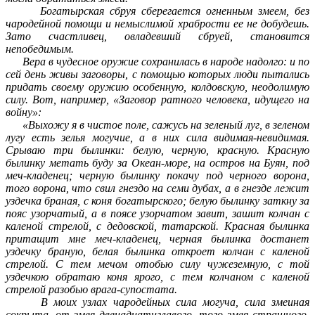
Богатырская сбруя сберегается огненным змеем, без
чародейной помощи и немыслимой храбрости ее не добудешь.
Зато счастливец, овладевший сбруей, становится
непобедимым.
Вера в чудесное оружие сохранилась в народе надолго: и по
сей день живы заговоры, с помощью которых люди пытались
придать своему оружию особенную, колдовскую, неодолимую
силу. Вот, например, «Заговор ратного человека, идущего на
войну»:
«Выхожу я в чистое поле, сажусь на зеленый луг, в зеленом
лугу есть зелья могучие, а в них сила видимая-невидимая.
Срываю три былинки: белую, черную, красную. Красную
былинку метать буду за Океан-море, на остров на Буян, под
меч-кладенец; черную былинку покачу под черного ворона,
того ворона, что свил гнездо на семи дубах, а в гнезде лежит
уздечка браная, с коня богатырского; белую былинку заткну за
пояс узорчатый, а в поясе узорчатом завит, зашит колчан с
каленой стрелой, с дедовской, татарской. Красная былинка
притащит мне меч-кладенец, черная былинка достанет
уздечку браную, белая былинка откроет колчан с каленой
стрелой. С тем мечом отобью силу чужеземную, с той
уздечкою обратаю коня ярого, с тем колчаном с каленой
стрелой разобью врага-супостата.
В моих узлах чародейных сила могуча, сила змеиная
сокрыта, от змея двенадцатиглавого, того змея страшного,