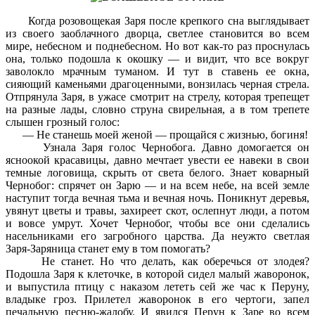
Когда розовощекая Заря после крепкого сна выглядывает
из своего заоблачного дворца, светлее становится во всем
мире, небесном и поднебесном. Но вот как-то раз проснулась
она, только подошла к окошку — и видит, что все вокруг
заволокло мрачным туманом. И тут в ставень ее окна,
сияющий каменьями драгоценными, вонзилась черная стрела.
Отпрянула Заря, в ужасе смотрит на стрелу, которая трепещет
на разные лады, словно струна свирельная, а в том трепете
слышен грозный голос:
— Не станешь моей женой — прощайся с жизнью, богиня!
Узнала Заря голос Чернобога. Давно домогается он
ясноокой красавицы, давно мечтает увести ее навеки в свои
темные логовища, скрыть от света белого. Знает коварный
Чернобог: спрячет он Зарю — и на всем небе, на всей земле
наступит тогда вечная тьма и вечная ночь. Поникнут деревья,
увянут цветы и травы, захиреет скот, ослепнут люди, а потом
и вовсе умрут. Хочет Чернобог, чтобы все они сделались
насельниками его загробного царства. Да неужто светлая
Заря-Заряница станет ему в том помогать?
Не станет. Но что делать, как оберечься от злодея?
Подошла Заря к клеточке, в которой сидел малый жаворонок,
и выпустила птицу с наказом лететь сей же час к Перуну,
владыке гроз. Прилетел жаворонок в его чертоги, запел
печальную песню-жалобу. И явился Перун к Заре во всем