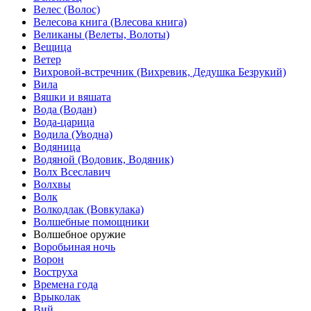
Велес (Волос)
Велесова книга (Влесова книга)
Великаны (Велеты, Волоты)
Вещица
Ветер
Вихровой-встречник (Вихревик, Дедушка Безрукий)
Вила
Вяшки и вяшата
Вода (Водан)
Вода-царица
Водила (Уводна)
Водяница
Водяной (Водовик, Водяник)
Волх Всеславич
Волхвы
Волк
Волкодлак (Вовкулака)
Волшебные помощники
Волшебное оружие
Воробьиная ночь
Ворон
Воструха
Времена года
Врыколак
Вий