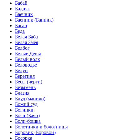
Бабай
Бадняк
Баечник
Баенник (Банник)
Баган
Беда
Белая Баба
Белая Змея
Белбог
Белые Девы
Белый волк
Беловодье
Белун
Берегиня
Бесы (черти)
Безымень
Блазня
Блуд (манило)
Божий суд
Богинки
Боян (Баян)
Боли-бошка
Болотники и болотницы
Боровик (Боровой)
Босорка