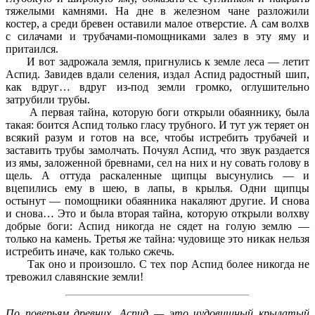
тяжелыми камнями. На дне в железном чане разложили
костер, а среди бревен оставили малое отверстие. А сам волхв
с силачами и трубачами-помощниками залез в эту яму и
притаился.
И вот задрожала земля, пригнулись к земле леса — летит
Аспид. Завидев вдали селения, издал Аспид радостный шип,
как вдруг… вдруг из-под земли громко, оглушительно
затрубили трубы.
А первая тайна, которую боги открыли обаяннику, была
такая: боится Аспид только гласу трубного. И тут уж теряет он
всякий разум и готов на все, чтобы истребить трубачей и
заставить трубы замолчать. Почуял Аспид, что звук раздается
из ямы, заложенной бревнами, сел на них и ну совать голову в
щель. А оттуда раскаленные щипцы высунулись — и
вцепились ему в шею, в лапы, в крылья. Одни щипцы
остынут — помощники обаянника накаляют другие. И снова
и снова… Это и была вторая тайна, которую открыли волхву
добрые боги: Аспид никогда не сядет на голую землю —
только на камень. Третья же тайна: чудовище это никак нельзя
истребить иначе, как только сжечь.
Так оно и произошло. С тех пор Аспид более никогда не
тревожил славянские земли!
По поверьям древних, Аспид — это чудовищный крылатый