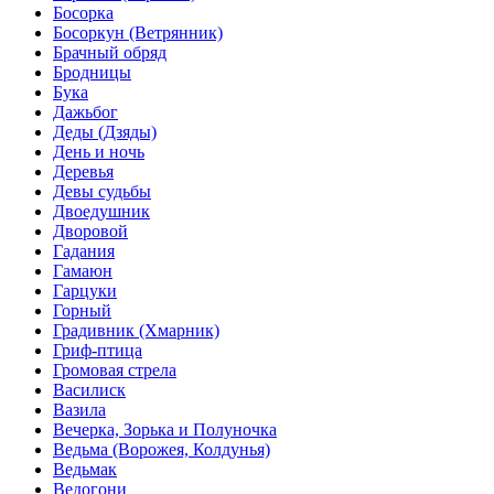
Босорка
Босоркун (Ветрянник)
Брачный обряд
Бродницы
Бука
Дажьбог
Деды (Дзяды)
День и ночь
Деревья
Девы судьбы
Двоедушник
Дворовой
Гадания
Гамаюн
Гарцуки
Горный
Градивник (Хмарник)
Гриф-птица
Громовая стрела
Василиск
Вазила
Вечерка, Зорька и Полуночка
Ведьма (Ворожея, Колдунья)
Ведьмак
Ведогони