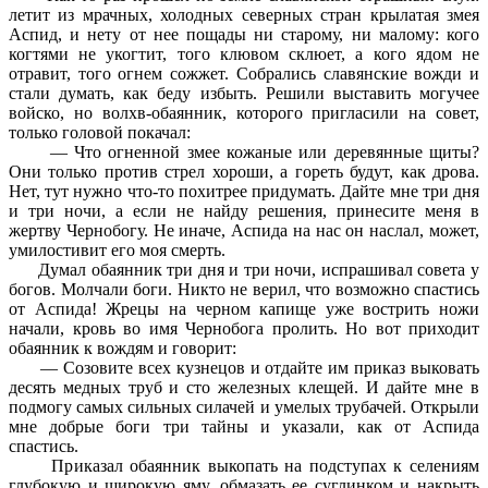
летит из мрачных, холодных северных стран крылатая змея
Аспид, и нету от нее пощады ни старому, ни малому: кого
когтями не укогтит, того клювом склюет, а кого ядом не
отравит, того огнем сожжет. Собрались славянские вожди и
стали думать, как беду избыть. Решили выставить могучее
войско, но волхв-обаянник, которого пригласили на совет,
только головой покачал:
— Что огненной змее кожаные или деревянные щиты?
Они только против стрел хороши, а гореть будут, как дрова.
Нет, тут нужно что-то похитрее придумать. Дайте мне три дня
и три ночи, а если не найду решения, принесите меня в
жертву Чернобогу. Не иначе, Аспида на нас он наслал, может,
умилостивит его моя смерть.
Думал обаянник три дня и три ночи, испрашивал совета у
богов. Молчали боги. Никто не верил, что возможно спастись
от Аспида! Жрецы на черном капище уже вострить ножи
начали, кровь во имя Чернобога пролить. Но вот приходит
обаянник к вождям и говорит:
— Созовите всех кузнецов и отдайте им приказ выковать
десять медных труб и сто железных клещей. И дайте мне в
подмогу самых сильных силачей и умелых трубачей. Открыли
мне добрые боги три тайны и указали, как от Аспида
спастись.
Приказал обаянник выкопать на подступах к селениям
глубокую и широкую яму, обмазать ее суглинком и накрыть