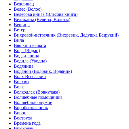
Вежливец
Велес (Волос)
Велесова книга (Влесова книга)
Великаны (Велеты, Волоты)
Вещица
Ветер
Вихровой-встречник (Вихревик, Дедушка Безрукий)
Вила
Вяшки и вяшата
Вода (Водан)
Вода-царица
Водила (Уводна)
Водяница
Водяной (Водовик, Водяник)
Волх Всеславич
Волхвы
Волк
Волкодлак (Вовкулака)
Волшебные помощники
Волшебное оружие
Воробьиная ночь
Ворон
Воструха
Времена года
Врыколак