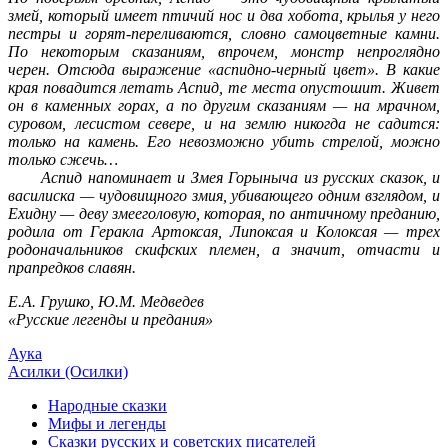
змей, который имеет птичий нос и два хобота, крылья у него
пестры и горят-переливаются, словно самоцветные камни.
По некоторым сказаниям, впрочем, монстр непроглядно
черен. Отсюда выражение «аспидно-черный цвет». В какие
края повадится летать Аспид, те места опустошит. Живет
он в каменных горах, а по другим сказаниям — на мрачном,
суровом, лесистом севере, и на землю никогда не садится:
только на камень. Его невозможно убить стрелой, можно
только сжечь…
Аспид напоминает и Змея Горыныча из русских сказок, и
василиска — чудовищного змия, убивающего одним взглядом, и
Ехидну — деву змееголовую, которая, по античному преданию,
родила от Геракла Артоксая, Липоксая и Колоксая — трех
родоначальников скифских племен, а значит, отчасти и
прапредков славян.
Е.А. Грушко, Ю.М. Медведев
«Русские легенды и предания»
Аука
Асилки (Осилки)
Народные сказки
Мифы и легенды
Сказки русских и советских писателей