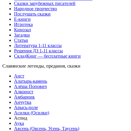
Сказки зарубежных писателей
Народное творчество
Послушать сказки
Е-книги
Игротека
Кинозал
Загадки
Статьи
Литература 1-11 классы
Решения ДЗ 1-11 классы
СкладКниг — бесплатные книги
Славянские легенды, предания, сказки
Аист
Алатырь-камень
Алёша Попович
Алконост
Амбарник
Анчутка
Арысь-поле
Асилки (Осилки)
Аспид
Аука
Авсень (Овсень, Усень, Таусень)