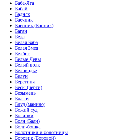
Баба-Яга
Бабай
Бадняк
Баечник
Баенник (Банник)
Баган
Беда
Белая Баба
Белая Змея
Белбог
Белые Девы
Белый волк
Беловодье
Белун
Берегиня
Бесы (черти)
Безымень
Блазня
Блуд (манило)
Божий суд
Богинки
Боян (Баян)
Боли-бошка
Болотники и болотницы
Боровик (Боровой)