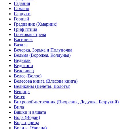
Гадания
Гамаюн
Гарцуки
Горный
Градивник (Хмарник)
Гриф-птица
Громовая стрела
Василиск
Вазила
Вечерка, Зорька и Полуночка
Ведьма (Ворожея, Колдунья)
Ведьмак
Ведогони
Вежливец
Велес (Волос)
Велесова книга (Влесова книга)
Великаны (Велеты, Волоты)
Вещица
Ветер
Вихровой-встречник (Вихревик, Дедушка Безрукий)
Вила
Вяшки и вяшата
Вода (Водан)
Вода-царица
Водила (Уводна)