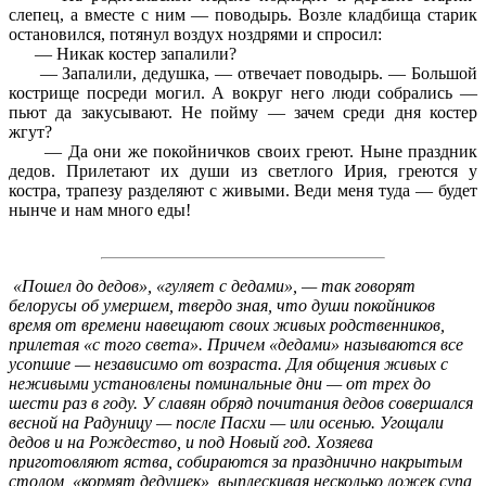
слепец, а вместе с ним — поводырь. Возле кладбища старик
остановился, потянул воздух ноздрями и спросил:
— Никак костер запалили?
— Запалили, дедушка, — отвечает поводырь. — Большой
кострище посреди могил. А вокруг него люди собрались —
пьют да закусывают. Не пойму — зачем среди дня костер
жгут?
— Да они же покойничков своих греют. Ныне праздник
дедов. Прилетают их души из светлого Ирия, греются у
костра, трапезу разделяют с живыми. Веди меня туда — будет
нынче и нам много еды!
«Пошел до дедов», «гуляет с дедами», — так говорят
белорусы об умершем, твердо зная, что души покойников
время от времени навещают своих живых родственников,
прилетая «с того света». Причем «дедами» называются все
усопшие — независимо от возраста. Для общения живых с
неживыми установлены поминальные дни — от трех до
шести раз в году. У славян обряд почитания дедов совершался
весной на Радуницу — после Пасхи — или осенью. Угощали
дедов и на Рождество, и под Новый год. Хозяева
приготовляют яства, собираются за празднично накрытым
столом, «кормят дедушек», выплескивая несколько ложек супа