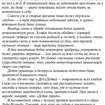
на пол и т.д. В поминальный день не работают крестьяне ни в
поле, ни дома — иначе покойники могут отомстить за
непочтение к себе.
Совсем уж в старые времена дома тоже держали
«дедов» — в виде деревянных небольших идолов, в «руки»
которым была дана лучина.
Вообще огонь в обряде почитания дедов играет
немаловажную роль. Хозяин должен обойти с горящей
лучиной сидящих за столом родичей и гостей, а позднее стали
зажигать свечи в знак поминовения их душ, ибо трепет
свечного огонька — знак трепета душевного.
В дни почитания дедов некоторые храбрецы ухитряются
даже увидеть мертвых — для этого нужно сесть на печь и
смотреть через хомут. Но такие смельчаки сильно рискуют:
существует поверье, что, увидев потусторонних пришельцев,
скоро сам умрешь.
Дедом украинцы и белорусы называли божество дома,
хранителя домашнего очага.
Есть где-то еще и Дед (Дедка) — покровитель всех кладов.
Глаза его в темноте светятся, как расплавленное золото,
отсюда и пошло поверье, что там, где в чистом поле
неожиданно завиднеется огонь, хранится клад. При этом в
народе говорят, что «Дедка горит».
В несомненной связи с духами предков находится и образ
Деда-Всеведа. Говорят, всю зиму он сидит в заключении в