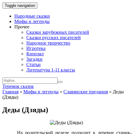
Toggle navigation
Народные сказки
Мифы и легенды
Прочее
Сказки зарубежных писателей
Сказки русских писателей
Народное творчество
Игротека
Кинозал
Загадки
Статьи
Литература 1-11 классы
Теремок сказок
Главная
»
Мифы и легенды
»
Славянские предания
»
Деды
(Дзяды)
Деды (Дзяды)
На родительской неделе подходит к деревне старик-