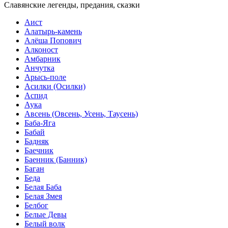
Славянские легенды, предания, сказки
Аист
Алатырь-камень
Алёша Попович
Алконост
Амбарник
Анчутка
Арысь-поле
Асилки (Осилки)
Аспид
Аука
Авсень (Овсень, Усень, Таусень)
Баба-Яга
Бабай
Бадняк
Баечник
Баенник (Банник)
Баган
Беда
Белая Баба
Белая Змея
Белбог
Белые Девы
Белый волк