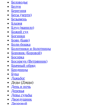
Беловодье
Белун
Берегиня
Бесы (черти)
Безымень
Блазня
Блуд (манило)
Божий суд
Богинки
Боян (Баян)
Боли-бошка
Болотники и болотницы
Боровик (Боровой)
Босорка
Босоркун (Ветрянник)
Брачный обряд
Бродницы
Бука
Дажьбог
Деды (Дзяды)
День и ночь
Деревья
Девы судьбы
Двоедушник
Дворовой