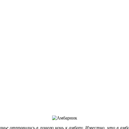
данье отправились в лунную ночь к амбару. Известно, что в амб