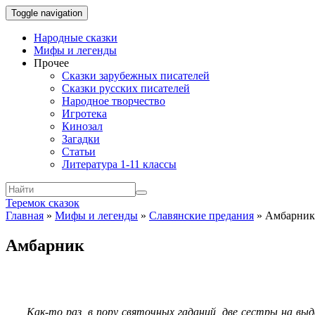
Toggle navigation
Народные сказки
Мифы и легенды
Прочее
Сказки зарубежных писателей
Сказки русских писателей
Народное творчество
Игротека
Кинозал
Загадки
Статьи
Литература 1-11 классы
Теремок сказок
Главная
»
Мифы и легенды
»
Славянские предания
»
Амбарник
Амбарник
Как-то раз, в пору святочных гаданий, две сестры на вы