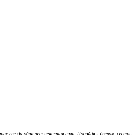
арах всегда обитает нечистая сила. Подойдя к дверям, сестры