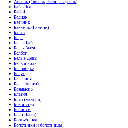
Авсень (Овсень, Усень, Таусень)
Баба-Яга
Бабай
Бадняк
Баечник
Баенник (Банник)
Баган
Беда
Белая Баба
Белая Змея
Белбог
Белые Девы
Белый волк
Беловодье
Белун
Берегиня
Бесы (черти)
Безымень
Блазня
Блуд (манило)
Божий суд
Богинки
Боян (Баян)
Боли-бошка
Болотники и болотницы