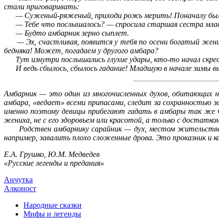
стали приговаривать:
— Суженый-ряженый, приходи рожь мерить! Поначалу было 
— Тебе что послышалось? — спросила старшая сестра мла
— Будто амбарник зерно сыплет.
— Эх, счастливая, появится у тебя по осени богатый женишо
бедняка! Может, погадаем у другого амбара?
Тут изнутри послышались глухие удары, кто-то начал скрест
И ведь сбылось, сбылось гадание! Младшую в начале зимы выд
Амбарник — это один из многочисленных духов, обитающих на
амбара, «ведает» всеми припасами, следит за сохранностью 
именно поэтому девицы прибегают гадать в амбары так же ча
жениха, не с его здоровьем или красотой, а только с достатко
Родствен амбарнику сарайник — дух, местом жительства ко
например, завалить плохо сложенные дрова. Это проказник и к
Е.А. Грушко, Ю.М. Медведев
«Русские легенды и предания»
Анчутка
Алконост
Народные сказки
Мифы и легенды