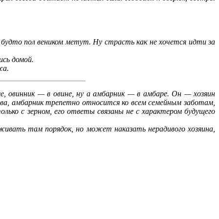
будто пол веником метут. Ну страсть как не хочется идти за
ись домой.
жа.
, овинник — в овине, ну а амбарник — в амбаре. Он — хозяин
тва, амбарник трепетно относится ко всем семейным заботам,
лько с зерном, его ответы связаны не с характером будущего
ивать там порядок, но может наказать нерадивого хозяина,