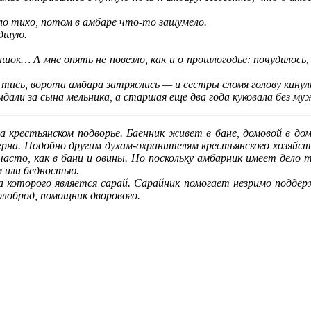
тихо, потом в амбаре что-то зашумело.
дшую.
к… А мне опять не повезло, как и о прошлогодье: почудилось, 
ись, ворота амбара затряслись — и сестры сломя голову кинул
али за сына мельника, а старшая еще два года куковала без му
 крестьянском подворье. Баенник живет в бане, домовой в доме
зерна. Подобно другим духам-охранителям крестьянского хозяйс
сто, как в бани и овины. Но поскольку амбарник имеет дело то
м или бедностью.
торого является сарай. Сарайник помогает незримо поддерж
олоброд, помощник дворов
ого.