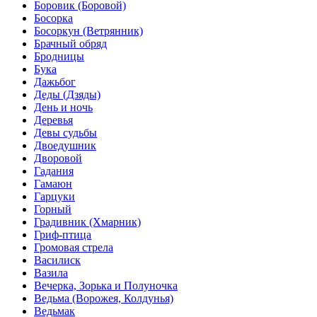
Боровик (Боровой)
Босорка
Босоркун (Ветрянник)
Брачный обряд
Бродницы
Бука
Дажьбог
Деды (Дзяды)
День и ночь
Деревья
Девы судьбы
Двоедушник
Дворовой
Гадания
Гамаюн
Гарцуки
Горный
Градивник (Хмарник)
Гриф-птица
Громовая стрела
Василиск
Вазила
Вечерка, Зорька и Полуночка
Ведьма (Ворожея, Колдунья)
Ведьмак