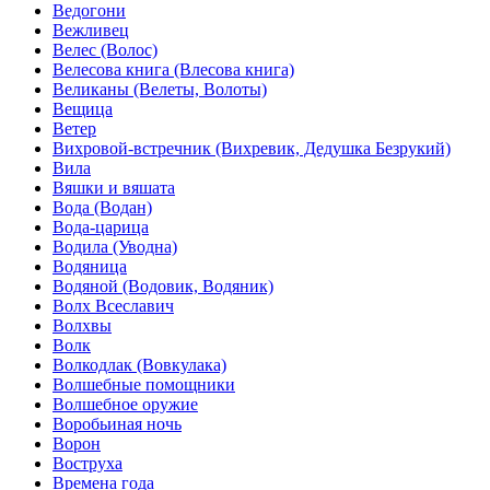
Ведогони
Вежливец
Велес (Волос)
Велесова книга (Влесова книга)
Великаны (Велеты, Волоты)
Вещица
Ветер
Вихровой-встречник (Вихревик, Дедушка Безрукий)
Вила
Вяшки и вяшата
Вода (Водан)
Вода-царица
Водила (Уводна)
Водяница
Водяной (Водовик, Водяник)
Волх Всеславич
Волхвы
Волк
Волкодлак (Вовкулака)
Волшебные помощники
Волшебное оружие
Воробьиная ночь
Ворон
Воструха
Времена года